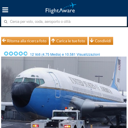
Ritorna alla ricerca foto
Carica le tue foto
Condividi
12
Voti (
4.75
Media) e
10.581
Visualizzazioni