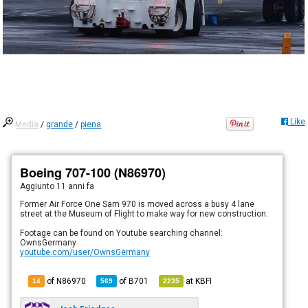
Like
Media
/
grande
/
piena
Boeing 707-100 (N86970)
Aggiunto
11 anni fa
Former Air Force One Sam 970 is moved across a busy 4 lane
street at the Museum of Flight to make way for new construction.
Footage can be found on Youtube searching channel:
OwnsGermany
youtube.com/user/OwnsGermany
of N86970
of
B701
at
KBFI
14
569
2235