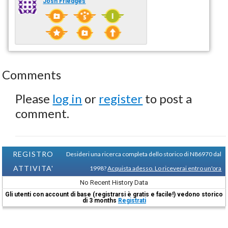
Josh Friedges
Comments
Please
log in
or
register
to post a
comment.
REGISTRO
Desideri una ricerca completa dello storico di N86970 dal
ATTIVITA'
1998?
Acquista adesso. Lo riceverai entro un'ora
No Recent History Data
Gli utenti con account di base (registrarsi è gratis e facile!) vedono storico
di 3 months
Registrati