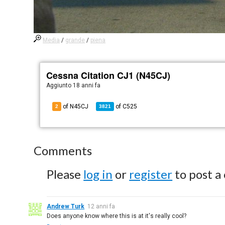
Media
/
grande
/
piena
Cessna Citation CJ1 (N45CJ)
Aggiunto
18 anni fa
of N45CJ
of
C525
2
3821
Comments
Please
log in
or
register
to post a
Andrew Turk
12 anni fa
Does anyone know where this is at it's really cool?