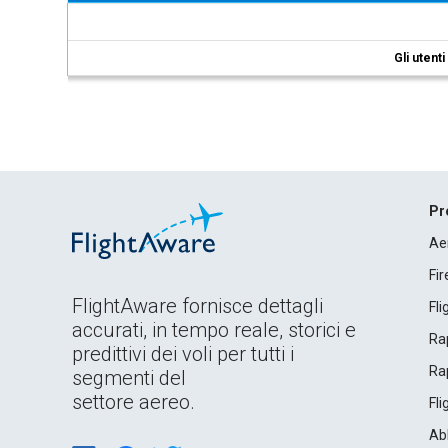
Gli utent
Pr
Ae
Fi
FlightAware fornisce dettagli
Fl
accurati, in tempo reale, storici e
Rap
predittivi dei voli per tutti i
Rap
segmenti del
settore aereo.
Fl
Ab