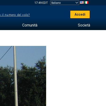
17:49 EDT
Accedi
 il numero del volo?
Comunità
Società