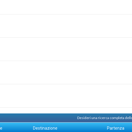
Desideri una ricerca completa dell
ne
Destinazione
Partenza