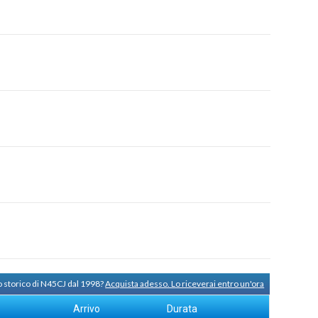
o storico di N45CJ dal 1998?
Acquista adesso. Lo riceverai entro un'ora
Arrivo
Durata