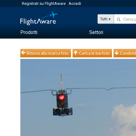
Registrati su FlightAware
Accedi
Tutti
Prodotti
Settori
Ritorna alla ricerca foto
Carica le tue foto
Condivid