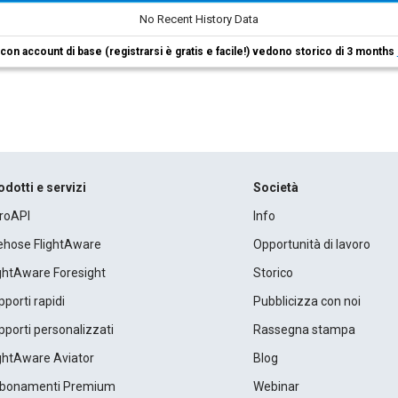
No Recent History Data
i con account di base (registrarsi è gratis e facile!) vedono storico di 3 months
odotti e servizi
Società
roAPI
Info
rehose FlightAware
Opportunità di lavoro
ightAware Foresight
Storico
porti rapidi
Pubblicizza con noi
porti personalizzati
Rassegna stampa
ightAware Aviator
Blog
bonamenti Premium
Webinar