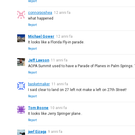
Report
connorposhea
12 anni fa
what happened
Report
Michael Gower
12 anni fa
It looks like a Florida Fly-in parade.
Report
Jeff Lawson
11 anni fa
AOPA Summit used to have a Parade of Planes in Palm Springs. 
Report
basketmaker
11 anni fa
I said clear to land on 27 left not make a left on 27th Street!
Report
Tom Boone
10 anni fa
It looks like Jerry Springer plane..
Report
jaef Eizaga
9 anni fa