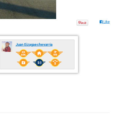
Like
Juan Eizagaechevarria