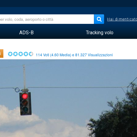
Hai dimenticato
ADS-B
Tracking volo
i
114
Voti (
4.60
Media) e
81.327
Visualizzazioni