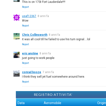
This is on 17St Fort Lauderdale!!!!
Report
usaf12367
8 anni fa
Wow
Report
Chris Collinsworth
8 anni fa
it was all cool till he failed to use his turn signal....lol
Report
eric anstine
8 anni fa
just going to work people
Report
conrad booze
7 anni fa
I think they sell jet fuel somewhere around here.
Report
REGISTRO ATTIVITA'
Data
Aeromobile
Origi