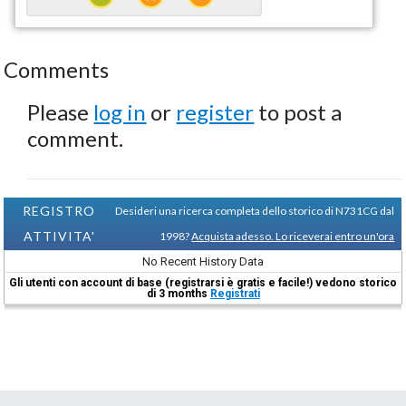
Comments
Please
log in
or
register
to post a
comment.
REGISTRO
Desideri una ricerca completa dello storico di N731CG dal
ATTIVITA'
1998?
Acquista adesso. Lo riceverai entro un'ora
No Recent History Data
Gli utenti con account di base (registrarsi è gratis e facile!) vedono storico
di 3 months
Registrati