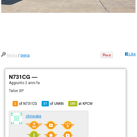
Like
Media
/
piena
N731CG —
Aggiunto
2 anni fa
Talon XP
of N731CG
of
UNKN
at
KPCW
1
27
185
chrisjake