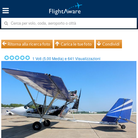
Ritorna alla ricerca foto
Carica le tue foto
Condividi
1
Voti (
5.00
Media) e
641
Visualizzazioni