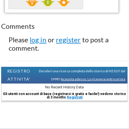
Comments
Please
log in
or
register
to post a
comment.
REGISTRO
Desideri una ricerca completa dello storico di N51GY dal
ATTIVITA'
1998?
Acquista adesso. Lo riceverai entro un'ora
No Recent History Data
Gli utenti con account di base (registrarsi è gratis e facile!) vedono storico
di 3 months
Registrati