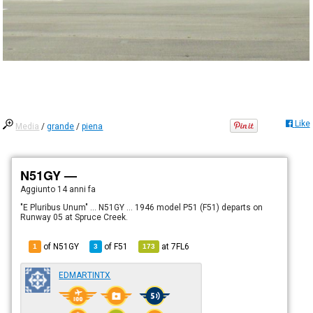
Like
Media
/
grande
/
piena
N51GY —
Aggiunto
14 anni fa
"E Pluribus Unum" ... N51GY ... 1946 model P51 (F51) departs on
Runway 05 at Spruce Creek.
of N51GY
of
F51
at
7FL6
1
3
173
EDMARTINTX