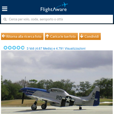
Ritorna alla ricerca foto
Carica le tue foto
Condividi
3
Voti (
4.67
Media) e
4.791
Visualizzazioni