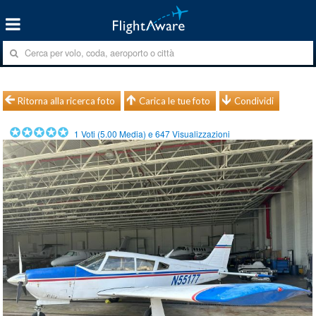
Ritorna alla ricerca foto
Carica le tue foto
Condividi
1
Voti (
5.00
Media) e
647
Visualizzazioni