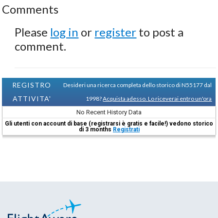
Comments
Please
log in
or
register
to post a
comment.
REGISTRO
Desideri una ricerca completa dello storico di N55177 dal
ATTIVITA'
1998?
Acquista adesso. Lo riceverai entro un'ora
No Recent History Data
Gli utenti con account di base (registrarsi è gratis e facile!) vedono storico
di 3 months
Registrati