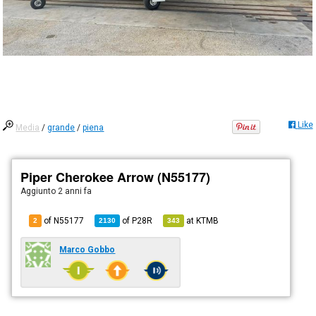
Like
Media
/
grande
/
piena
Piper Cherokee Arrow (N55177)
Aggiunto
2 anni fa
of N55177
of
P28R
at
KTMB
2
2130
343
Marco Gobbo