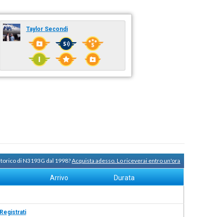
Taylor Secondi
 storico di N3193G dal 1998?
Acquista adesso. Lo riceverai entro un'ora
Arrivo
Durata
Registrati