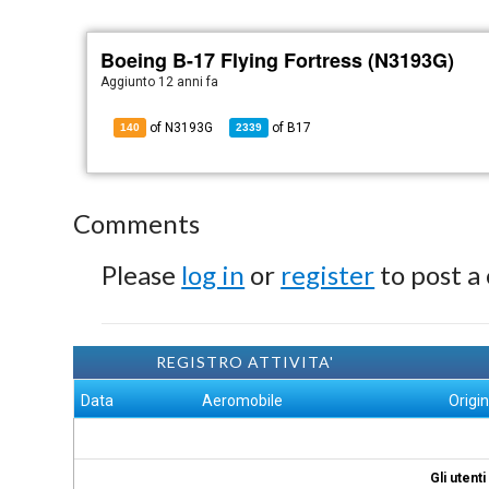
Boeing B-17 Flying Fortress (N3193G)
Aggiunto
12 anni fa
of N3193G
of
B17
140
2339
Comments
Please
log in
or
register
to post a
REGISTRO ATTIVITA'
Data
Aeromobile
Origi
Gli utent