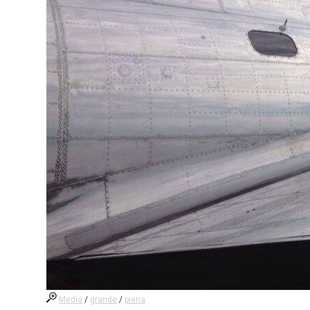
Media
/
grande
/
piena