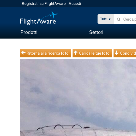
Registrati su FlightAware
Accedi
Tutti
Prodotti
Settori
Ritorna alla ricerca foto
Carica le tue foto
Condivid