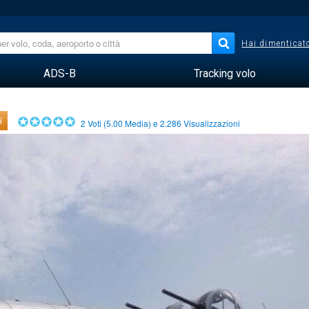
Hai dimenticato
ADS-B
Tracking volo
i
2
Voti (
5.00
Media) e
2.286
Visualizzazioni