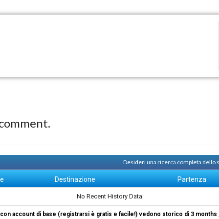
 comment.
Desideri una ricerca completa dello
ne
Destinazione
Partenza
No Recent History Data
i con account di base (registrarsi è gratis e facile!) vedono storico di 3 months