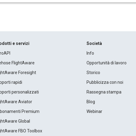
odotti e servizi
Società
roAPI
Info
rehose FlightAware
Opportunità di lavoro
ightAware Foresight
Storico
porti rapidi
Pubblicizza con noi
porti personalizzati
Rassegna stampa
ightAware Aviator
Blog
bonamenti Premium
Webinar
ightAware Global
ightAware FBO Toolbox