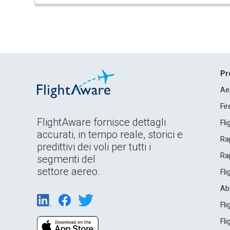
Pr
Ae
Fi
FlightAware fornisce dettagli
Fl
accurati, in tempo reale, storici e
Rap
predittivi dei voli per tutti i
Rap
segmenti del
settore aereo.
Fl
Ab
Fl
Fl