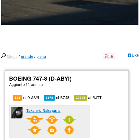
Like
Media
/
grande
/
piena
BOEING 747-8 (D-ABYI)
Aggiunto
11 anni fa
of D-ABYI
of
B748
at
RJTT
193
9178
10645
Takahiro Nakayama