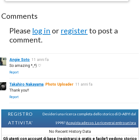
Comments
Please
log in
or
register
to post a
comment.
Angie Soto
11 anni fa
So amazing *_*) ♡
Report
Takahiro Nakayama
Photo Uploader
11 anni fa
Thank you!!
Report
REGISTRO
Desideri una ricerca completa dello storico di D-ABYI dal
ATTIVITA'
1998?
Acquista adesso. Lo riceverai entro un'ora
No Recent History Data
Gli utenti con account di base (registrarsi è gratis e facile!) vedono storico