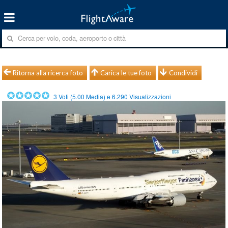
Ritorna alla ricerca foto
Carica le tue foto
Condividi
3
Voti (
5.00
Media) e
6.290
Visualizzazioni