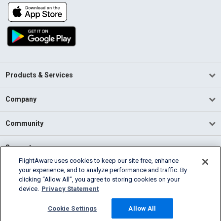
Products & Services
Company
Community
Support
FlightAware uses cookies to keep our site free, enhance
your experience, and to analyze performance and traffic. By
English (USA)
clicking “Allow All”, you agree to storing cookies on your
2026 FlightAware
device.
Privacy Statement
Terms of Use
Privacy
Cookie Settings
Cookie Settings
Allow All