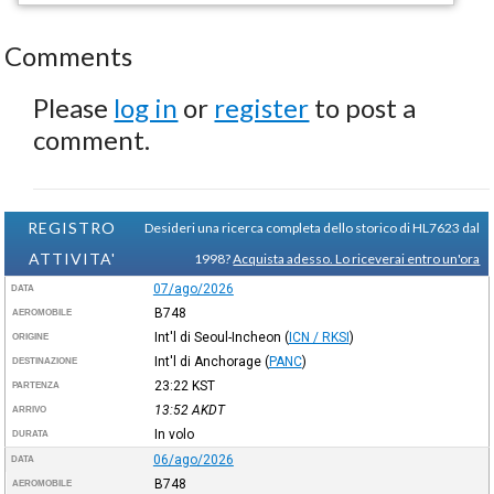
Comments
Please
log in
or
register
to post a
comment.
REGISTRO
Desideri una ricerca completa dello storico di HL7623 dal
ATTIVITA'
1998?
Acquista adesso. Lo riceverai entro un'ora
07/ago/2026
DATA
B748
AEROMOBILE
Int'l di Seoul-Incheon
(
ICN / RKSI
)
ORIGINE
Int'l di Anchorage
(
PANC
)
DESTINAZIONE
23:22
KST
PARTENZA
13:52
AKDT
ARRIVO
In volo
DURATA
06/ago/2026
DATA
B748
AEROMOBILE