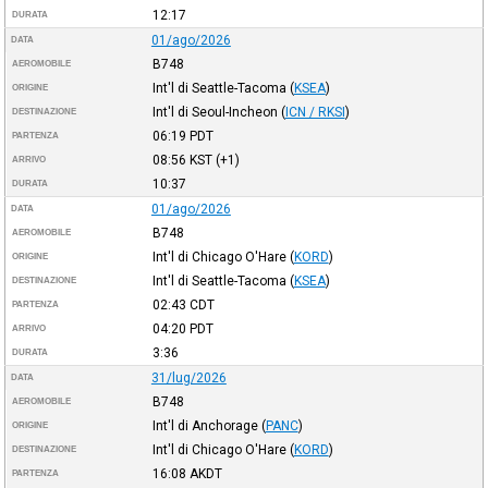
12:17
DURATA
01/ago/2026
DATA
B748
AEROMOBILE
Int'l di Seattle-Tacoma
(
KSEA
)
ORIGINE
Int'l di Seoul-Incheon
(
ICN / RKSI
)
DESTINAZIONE
06:19
PDT
PARTENZA
08:56
KST
(+1)
ARRIVO
10:37
DURATA
01/ago/2026
DATA
B748
AEROMOBILE
Int'l di Chicago O'Hare
(
KORD
)
ORIGINE
Int'l di Seattle-Tacoma
(
KSEA
)
DESTINAZIONE
02:43
CDT
PARTENZA
04:20
PDT
ARRIVO
3:36
DURATA
31/lug/2026
DATA
B748
AEROMOBILE
Int'l di Anchorage
(
PANC
)
ORIGINE
Int'l di Chicago O'Hare
(
KORD
)
DESTINAZIONE
16:08
AKDT
PARTENZA