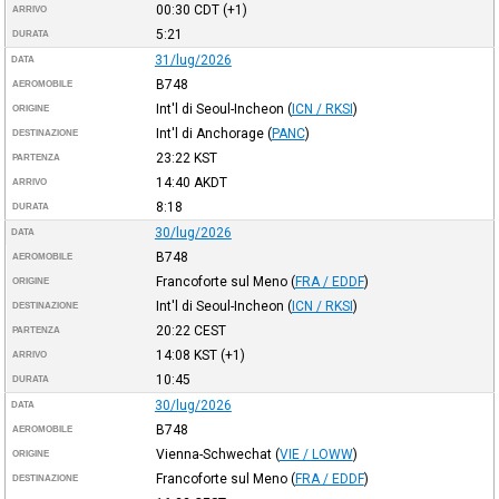
00:30
CDT
(+1)
ARRIVO
5:21
DURATA
31/lug/2026
DATA
B748
AEROMOBILE
Int'l di Seoul-Incheon
(
ICN / RKSI
)
ORIGINE
Int'l di Anchorage
(
PANC
)
DESTINAZIONE
23:22
KST
PARTENZA
14:40
AKDT
ARRIVO
8:18
DURATA
30/lug/2026
DATA
B748
AEROMOBILE
Francoforte sul Meno
(
FRA / EDDF
)
ORIGINE
Int'l di Seoul-Incheon
(
ICN / RKSI
)
DESTINAZIONE
20:22
CEST
PARTENZA
14:08
KST
(+1)
ARRIVO
10:45
DURATA
30/lug/2026
DATA
B748
AEROMOBILE
Vienna-Schwechat
(
VIE / LOWW
)
ORIGINE
Francoforte sul Meno
(
FRA / EDDF
)
DESTINAZIONE