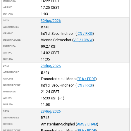
16:22
CEST
PARTENZA
17:25
CEST
ARRIVO
1:03
DURATA
30/lug/2026
DATA
B748
AEROMOBILE
Int'l di Seoul-Incheon
(
ICN / RKSI
)
ORIGINE
Vienna-Schwechat
(
VIE / LOWW
)
DESTINAZIONE
09:27
KST
PARTENZA
14:02
CEST
ARRIVO
11:35
DURATA
28/lug/2026
DATA
B748
AEROMOBILE
Francoforte sul Meno
(
FRA / EDDF
)
ORIGINE
Int'l di Seoul-Incheon
(
ICN / RKSI
)
DESTINAZIONE
21:24
CEST
PARTENZA
15:33
KST
(+1)
ARRIVO
11:08
DURATA
28/lug/2026
DATA
B748
AEROMOBILE
Amsterdam-Schiphol
(
AMS / EHAM
)
ORIGINE
Francoforte sul Meno
(
FRA / EDDF
)
DESTINAZIONE