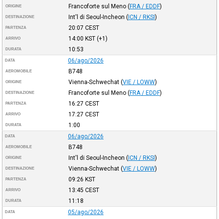
Francoforte sul Meno
(
FRA / EDDF
)
ORIGINE
Int'l di Seoul-Incheon
(
ICN / RKSI
)
DESTINAZIONE
20:07
CEST
PARTENZA
14:00
KST
(+1)
ARRIVO
10:53
DURATA
06/ago/2026
DATA
B748
AEROMOBILE
Vienna-Schwechat
(
VIE / LOWW
)
ORIGINE
Francoforte sul Meno
(
FRA / EDDF
)
DESTINAZIONE
16:27
CEST
PARTENZA
17:27
CEST
ARRIVO
1:00
DURATA
06/ago/2026
DATA
B748
AEROMOBILE
Int'l di Seoul-Incheon
(
ICN / RKSI
)
ORIGINE
Vienna-Schwechat
(
VIE / LOWW
)
DESTINAZIONE
09:26
KST
PARTENZA
13:45
CEST
ARRIVO
11:18
DURATA
05/ago/2026
DATA