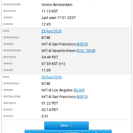
Vicino Amsterdam
DESTINAZIONE
11:15
KST
PARTENZA
Last seen 17:01
CEST
ARRIVO
12:45
DURATA
25/lug/2026
DATA
B748
AEROMOBILE
Int'l di San Francisco
(
KSFO
)
ORIGINE
Int'l di Seoul-Incheon
(
ICN / RKSI
)
DESTINAZIONE
04:49
PDT
PARTENZA
07:59
KST
(+1)
ARRIVO
11:09
DURATA
25/lug/2026
DATA
B748
AEROMOBILE
Int'l di Los Angeles
(
KLAX
)
ORIGINE
Int'l di San Francisco
(
KSFO
)
DESTINAZIONE
01:22
PDT
PARTENZA
02:14
PDT
ARRIVO
0:51
DURATA
Altro →