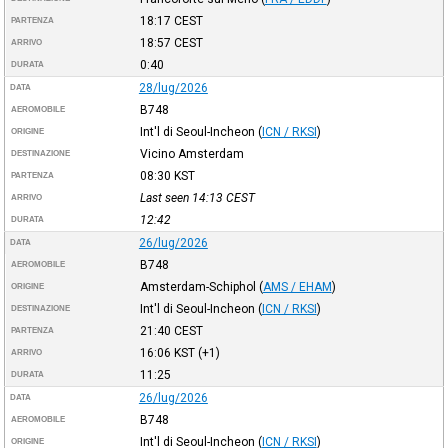
18:17
CEST
PARTENZA
18:57
CEST
ARRIVO
0:40
DURATA
28/lug/2026
DATA
B748
AEROMOBILE
Int'l di Seoul-Incheon
(
ICN / RKSI
)
ORIGINE
Vicino Amsterdam
DESTINAZIONE
08:30
KST
PARTENZA
Last seen 14:13
CEST
ARRIVO
12:42
DURATA
26/lug/2026
DATA
B748
AEROMOBILE
Amsterdam-Schiphol
(
AMS / EHAM
)
ORIGINE
Int'l di Seoul-Incheon
(
ICN / RKSI
)
DESTINAZIONE
21:40
CEST
PARTENZA
16:06
KST
(+1)
ARRIVO
11:25
DURATA
26/lug/2026
DATA
B748
AEROMOBILE
Int'l di Seoul-Incheon
(
ICN / RKSI
)
ORIGINE