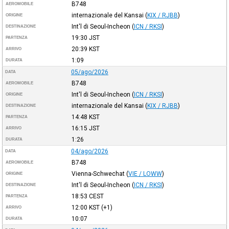
B748
AEROMOBILE
internazionale del Kansai
(
KIX / RJBB
)
ORIGINE
Int'l di Seoul-Incheon
(
ICN / RKSI
)
DESTINAZIONE
19:30
JST
PARTENZA
20:39
KST
ARRIVO
1:09
DURATA
05/ago/2026
DATA
B748
AEROMOBILE
Int'l di Seoul-Incheon
(
ICN / RKSI
)
ORIGINE
internazionale del Kansai
(
KIX / RJBB
)
DESTINAZIONE
14:48
KST
PARTENZA
16:15
JST
ARRIVO
1:26
DURATA
04/ago/2026
DATA
B748
AEROMOBILE
Vienna-Schwechat
(
VIE / LOWW
)
ORIGINE
Int'l di Seoul-Incheon
(
ICN / RKSI
)
DESTINAZIONE
18:53
CEST
PARTENZA
12:00
KST
(+1)
ARRIVO
10:07
DURATA