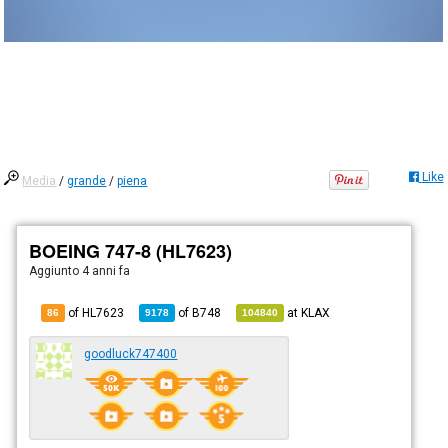
Like
Media
/
grande
/
piena
BOEING 747-8 (HL7623)
Aggiunto
4 anni fa
of HL7623
of
B748
at
KLAX
86
9178
104840
goodluck747400