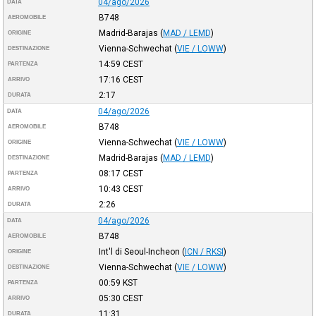
04/ago/2026
DATA
B748
AEROMOBILE
Madrid-Barajas
(
MAD / LEMD
)
ORIGINE
Vienna-Schwechat
(
VIE / LOWW
)
DESTINAZIONE
14:59
CEST
PARTENZA
17:16
CEST
ARRIVO
2:17
DURATA
04/ago/2026
DATA
B748
AEROMOBILE
Vienna-Schwechat
(
VIE / LOWW
)
ORIGINE
Madrid-Barajas
(
MAD / LEMD
)
DESTINAZIONE
08:17
CEST
PARTENZA
10:43
CEST
ARRIVO
2:26
DURATA
04/ago/2026
DATA
B748
AEROMOBILE
Int'l di Seoul-Incheon
(
ICN / RKSI
)
ORIGINE
Vienna-Schwechat
(
VIE / LOWW
)
DESTINAZIONE
00:59
KST
PARTENZA
05:30
CEST
ARRIVO
11:31
DURATA