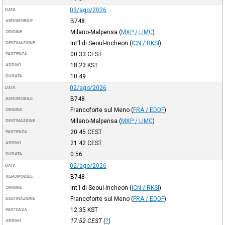
03/ago/2026
DATA
B748
AEROMOBILE
Milano-Malpensa
(
MXP / LIMC
)
ORIGINE
Int'l di Seoul-Incheon
(
ICN / RKSI
)
DESTINAZIONE
00:33
CEST
PARTENZA
18:23
KST
ARRIVO
10:49
DURATA
02/ago/2026
DATA
B748
AEROMOBILE
Francoforte sul Meno
(
FRA / EDDF
)
ORIGINE
Milano-Malpensa
(
MXP / LIMC
)
DESTINAZIONE
20:45
CEST
PARTENZA
21:42
CEST
ARRIVO
0:56
DURATA
02/ago/2026
DATA
B748
AEROMOBILE
Int'l di Seoul-Incheon
(
ICN / RKSI
)
ORIGINE
Francoforte sul Meno
(
FRA / EDDF
)
DESTINAZIONE
12:35
KST
PARTENZA
17:52
CEST
(
?
)
ARRIVO