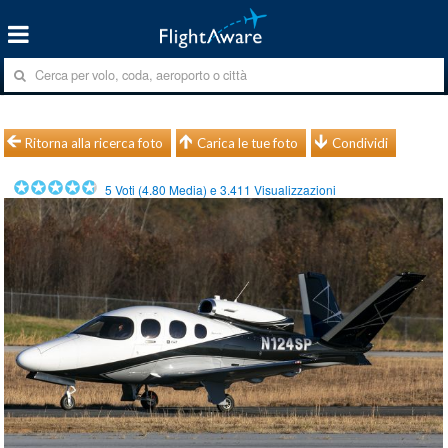
Ritorna alla ricerca foto
Carica le tue foto
Condividi
5
Voti (
4.80
Media) e
3.411
Visualizzazioni