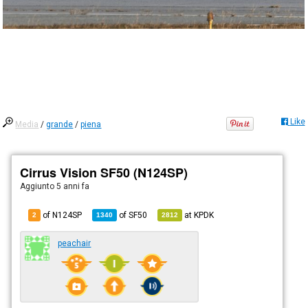
Like
Media
/
grande
/
piena
Cirrus Vision SF50 (N124SP)
Aggiunto
5 anni fa
of N124SP
of
SF50
at
KPDK
2
1340
2812
peachair