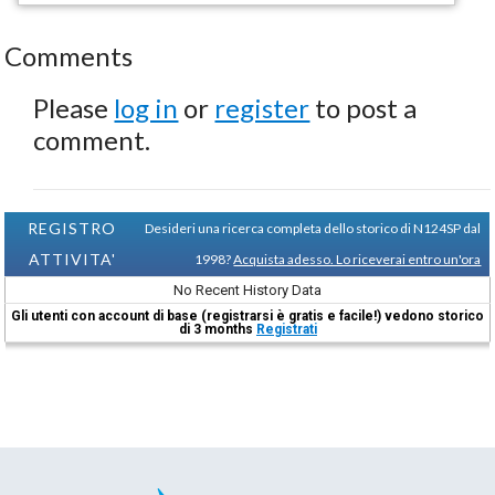
Comments
Please
log in
or
register
to post a
comment.
REGISTRO
Desideri una ricerca completa dello storico di N124SP dal
ATTIVITA'
1998?
Acquista adesso. Lo riceverai entro un'ora
No Recent History Data
Gli utenti con account di base (registrarsi è gratis e facile!) vedono storico
di 3 months
Registrati