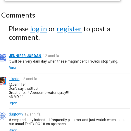
Comments
Please
log in
or
register
to post a
comment.
JENNIFER JORDAN
12 anni fa
It will be a very dark day when these magnificent Tri-Jets stop flying.
Report
ilikerio
12 anni fa
@Jennifer
Don't say that!! Lol
Great shot!!!! Awesome water spray!!!
<3 MD-11
Report
dugtown
12 anni fa
A very dark day indeed... I frequently pull over and just watch when I see
our usual FedEx DC-10 on approach
Report