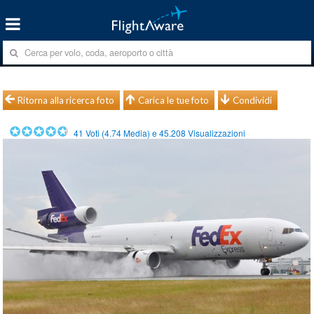
Ritorna alla ricerca foto
Carica le tue foto
Condividi
41
Voti (
4.74
Media) e
45.208
Visualizzazioni