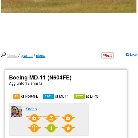
Like
Media
/
grande
/
piena
Boeing MD-11 (N604FE)
Aggiunto
12 anni fa
of N604FE
of
MD11
at
LFPG
61
9701
3777
Sacho