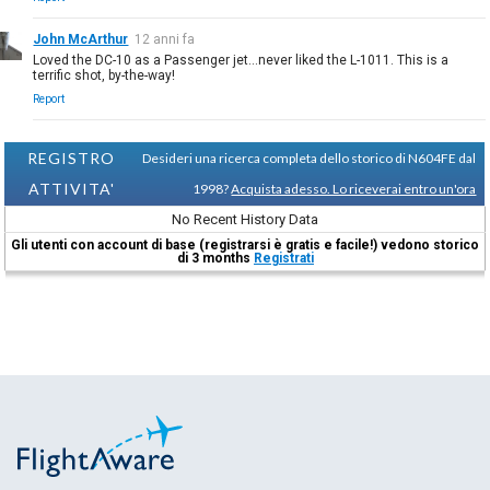
John McArthur
12 anni fa
Loved the DC-10 as a Passenger jet...never liked the L-1011. This is a
terrific shot, by-the-way!
Report
REGISTRO
Desideri una ricerca completa dello storico di N604FE dal
ATTIVITA'
1998?
Acquista adesso. Lo riceverai entro un'ora
No Recent History Data
Gli utenti con account di base (registrarsi è gratis e facile!) vedono storico
di 3 months
Registrati