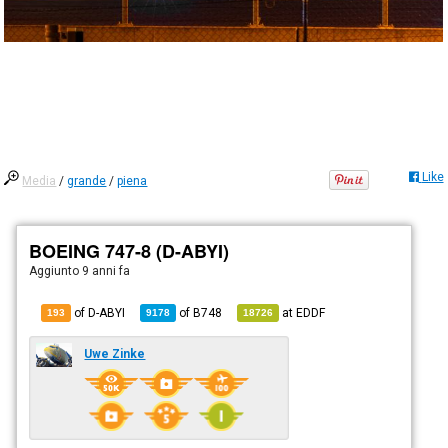
Like
Media
/
grande
/
piena
BOEING 747-8 (D-ABYI)
Aggiunto
9 anni fa
of D-ABYI
of
B748
at
EDDF
193
9178
18726
Uwe Zinke