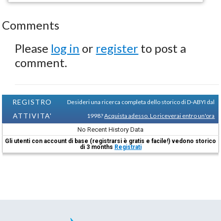
Comments
Please
log in
or
register
to post a
comment.
REGISTRO
Desideri una ricerca completa dello storico di D-ABYI dal
ATTIVITA'
1998?
Acquista adesso. Lo riceverai entro un'ora
No Recent History Data
Gli utenti con account di base (registrarsi è gratis e facile!) vedono storico
di 3 months
Registrati