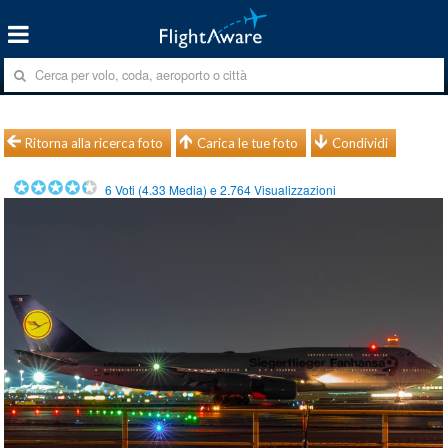
Ritorna alla ricerca foto
Carica le tue foto
Condividi
6
Voti (
4.33
Media) e
2.764
Visualizzazioni