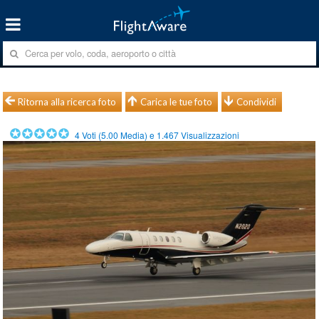
Ritorna alla ricerca foto
Carica le tue foto
Condividi
4
Voti (
5.00
Media) e
1.467
Visualizzazioni