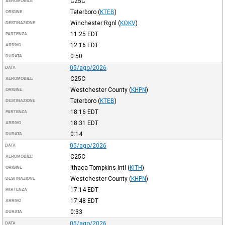
C25C
AEROMOBILE
Teterboro
(
KTEB
)
ORIGINE
Winchester Rgnl
(
KOKV
)
DESTINAZIONE
11:25
EDT
PARTENZA
12:16
EDT
ARRIVO
0:50
DURATA
05/ago/2026
DATA
C25C
AEROMOBILE
Westchester County
(
KHPN
)
ORIGINE
Teterboro
(
KTEB
)
DESTINAZIONE
18:16
EDT
PARTENZA
18:31
EDT
ARRIVO
0:14
DURATA
05/ago/2026
DATA
C25C
AEROMOBILE
Ithaca Tompkins Intl
(
KITH
)
ORIGINE
Westchester County
(
KHPN
)
DESTINAZIONE
17:14
EDT
PARTENZA
17:48
EDT
ARRIVO
0:33
DURATA
05/ago/2026
DATA