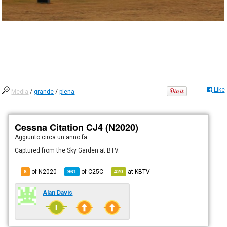
Like
Media
/
grande
/
piena
Cessna Citation CJ4 (N2020)
Aggiunto
circa un anno fa
Captured from the Sky Garden at BTV.
of N2020
of
C25C
at
KBTV
8
961
420
Alan Davis