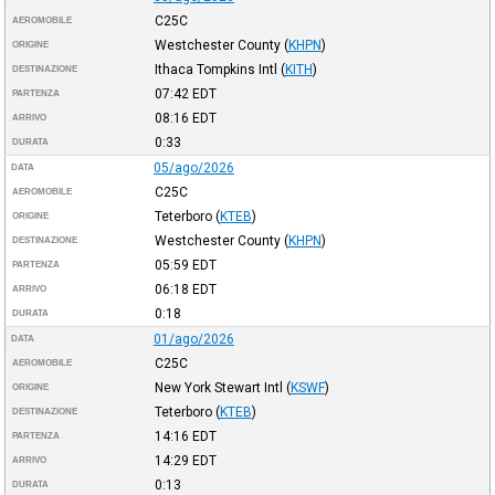
C25C
AEROMOBILE
Westchester County
(
KHPN
)
ORIGINE
Ithaca Tompkins Intl
(
KITH
)
DESTINAZIONE
07:42
EDT
PARTENZA
08:16
EDT
ARRIVO
0:33
DURATA
05/ago/2026
DATA
C25C
AEROMOBILE
Teterboro
(
KTEB
)
ORIGINE
Westchester County
(
KHPN
)
DESTINAZIONE
05:59
EDT
PARTENZA
06:18
EDT
ARRIVO
0:18
DURATA
01/ago/2026
DATA
C25C
AEROMOBILE
New York Stewart Intl
(
KSWF
)
ORIGINE
Teterboro
(
KTEB
)
DESTINAZIONE
14:16
EDT
PARTENZA
14:29
EDT
ARRIVO
0:13
DURATA