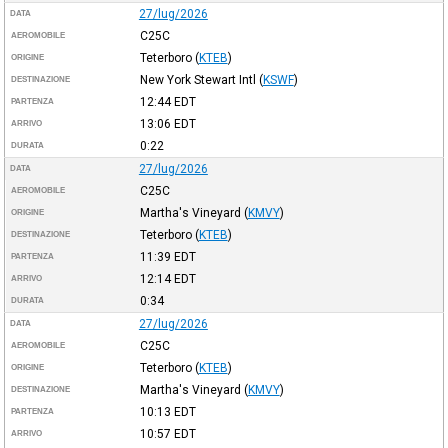
27/lug/2026
DATA
C25C
AEROMOBILE
Teterboro
(
KTEB
)
ORIGINE
New York Stewart Intl
(
KSWF
)
DESTINAZIONE
12:44
EDT
PARTENZA
13:06
EDT
ARRIVO
0:22
DURATA
27/lug/2026
DATA
C25C
AEROMOBILE
Martha's Vineyard
(
KMVY
)
ORIGINE
Teterboro
(
KTEB
)
DESTINAZIONE
11:39
EDT
PARTENZA
12:14
EDT
ARRIVO
0:34
DURATA
27/lug/2026
DATA
C25C
AEROMOBILE
Teterboro
(
KTEB
)
ORIGINE
Martha's Vineyard
(
KMVY
)
DESTINAZIONE
10:13
EDT
PARTENZA
10:57
EDT
ARRIVO