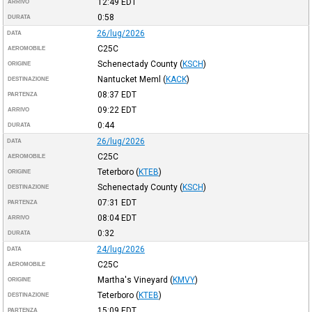
12:49
EDT
ARRIVO
0:58
DURATA
26/lug/2026
DATA
C25C
AEROMOBILE
Schenectady County
(
KSCH
)
ORIGINE
Nantucket Meml
(
KACK
)
DESTINAZIONE
08:37
EDT
PARTENZA
09:22
EDT
ARRIVO
0:44
DURATA
26/lug/2026
DATA
C25C
AEROMOBILE
Teterboro
(
KTEB
)
ORIGINE
Schenectady County
(
KSCH
)
DESTINAZIONE
07:31
EDT
PARTENZA
08:04
EDT
ARRIVO
0:32
DURATA
24/lug/2026
DATA
C25C
AEROMOBILE
Martha's Vineyard
(
KMVY
)
ORIGINE
Teterboro
(
KTEB
)
DESTINAZIONE
15:09
EDT
PARTENZA