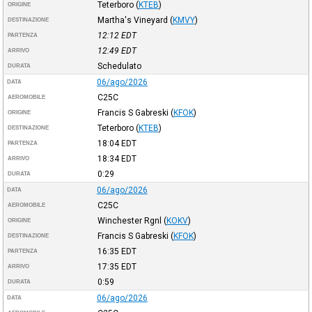
Teterboro
(
KTEB
)
ORIGINE
Martha's Vineyard
(
KMVY
)
DESTINAZIONE
12:12
EDT
PARTENZA
12:49
EDT
ARRIVO
Schedulato
DURATA
06/ago/2026
DATA
C25C
AEROMOBILE
Francis S Gabreski
(
KFOK
)
ORIGINE
Teterboro
(
KTEB
)
DESTINAZIONE
18:04
EDT
PARTENZA
18:34
EDT
ARRIVO
0:29
DURATA
06/ago/2026
DATA
C25C
AEROMOBILE
Winchester Rgnl
(
KOKV
)
ORIGINE
Francis S Gabreski
(
KFOK
)
DESTINAZIONE
16:35
EDT
PARTENZA
17:35
EDT
ARRIVO
0:59
DURATA
06/ago/2026
DATA