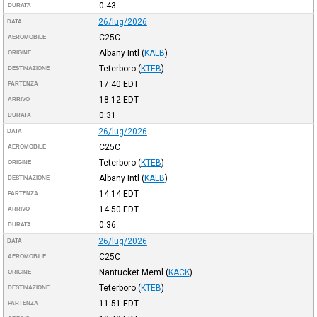
0:43
DURATA
26/lug/2026
DATA
C25C
AEROMOBILE
Albany Intl
(
KALB
)
ORIGINE
Teterboro
(
KTEB
)
DESTINAZIONE
17:40
EDT
PARTENZA
18:12
EDT
ARRIVO
0:31
DURATA
26/lug/2026
DATA
C25C
AEROMOBILE
Teterboro
(
KTEB
)
ORIGINE
Albany Intl
(
KALB
)
DESTINAZIONE
14:14
EDT
PARTENZA
14:50
EDT
ARRIVO
0:36
DURATA
26/lug/2026
DATA
C25C
AEROMOBILE
Nantucket Meml
(
KACK
)
ORIGINE
Teterboro
(
KTEB
)
DESTINAZIONE
11:51
EDT
PARTENZA