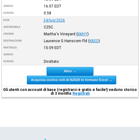
16:07
EDT
ARRIVO
0:58
DURATA
24/lug/2026
DATA
C25C
AEROMOBILE
Martha's Vineyard
(
KMVY
)
ORIGINE
Laurence G Hanscom Fld
(
KBED
)
DESTINAZIONE
15:09
EDT
PARTENZA
ARRIVO
Dirottato
DURATA
Altro →
Acquista storico voli di N2020 in formato Excel →
Gli utenti con account di base (registrarsi è gratis e facile!) vedono storico
di 3 months
Registrati