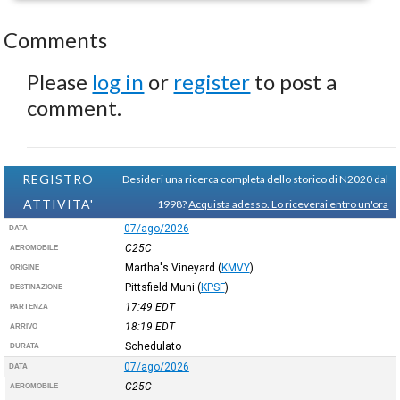
Comments
Please
log in
or
register
to post a
comment.
REGISTRO
Desideri una ricerca completa dello storico di N2020 dal
ATTIVITA'
1998?
Acquista adesso. Lo riceverai entro un'ora
07/ago/2026
DATA
C25C
AEROMOBILE
Martha's Vineyard
(
KMVY
)
ORIGINE
Pittsfield Muni
(
KPSF
)
DESTINAZIONE
17:49
EDT
PARTENZA
18:19
EDT
ARRIVO
Schedulato
DURATA
07/ago/2026
DATA
C25C
AEROMOBILE