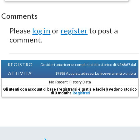
Comments
Please
log in
or
register
to post a
comment.
REGISTRO
Desideri una ricerca completa dello storico di N56867 dal
ATTIVITA'
1998?
Acquista adesso. Lo riceverai entro un'ora
No Recent History Data
Gli utenti con account di base (registrarsi è gratis e facile!) vedono storico
di 3 months
Registrati