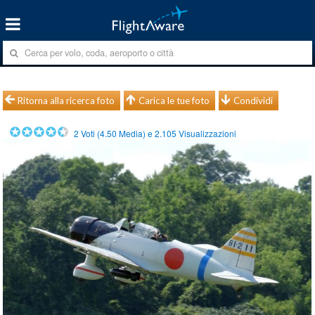
Ritorna alla ricerca foto
Carica le tue foto
Condividi
2
Voti (
4.50
Media) e
2.105
Visualizzazioni