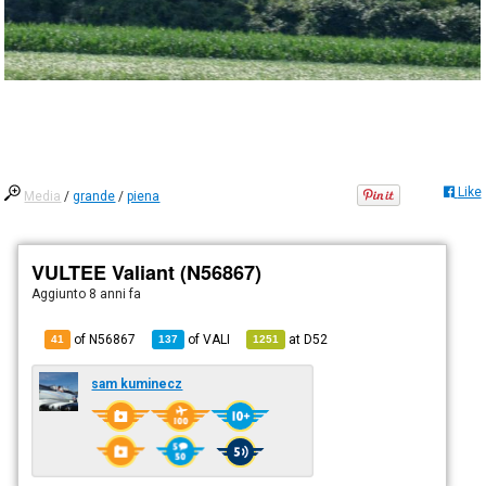
Like
Media
/
grande
/
piena
VULTEE Valiant (N56867)
Aggiunto
8 anni fa
of N56867
of
VALI
at
D52
41
137
1251
sam kuminecz