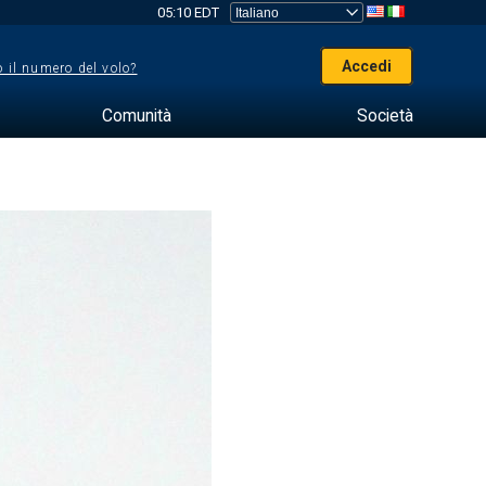
05:10 EDT
Accedi
 il numero del volo?
Comunità
Società