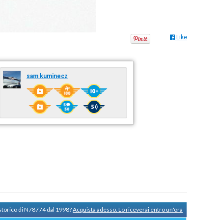
Like
sam kuminecz
 storico di N78774 dal 1998?
Acquista adesso. Lo riceverai entro un'ora