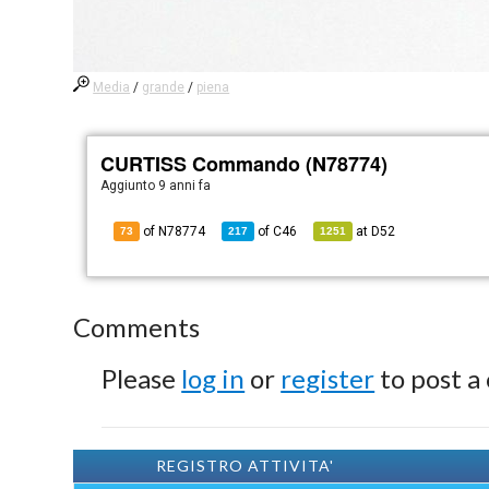
Media
/
grande
/
piena
CURTISS Commando (N78774)
Aggiunto
9 anni fa
of N78774
of
C46
at
D52
73
217
1251
Comments
Please
log in
or
register
to post a
REGISTRO ATTIVITA'