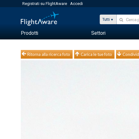
Registrati su FlightAware
Accedi
Tutti
Prodotti
Settori
Ritorna alla ricerca foto
Carica le tue foto
Condivid