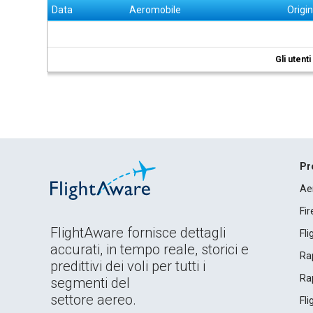
Data
Aeromobile
Origi
Gli utent
Pr
Ae
Fi
FlightAware fornisce dettagli
Fl
accurati, in tempo reale, storici e
Rap
predittivi dei voli per tutti i
Rap
segmenti del
settore aereo.
Fl