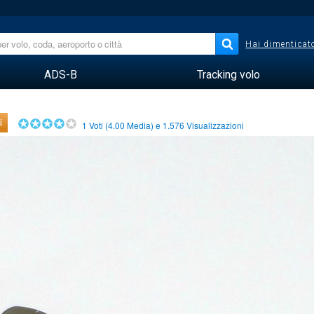
Hai dimenticato
ADS-B
Tracking volo
i
1
Voti (
4.00
Media) e
1.576
Visualizzazioni