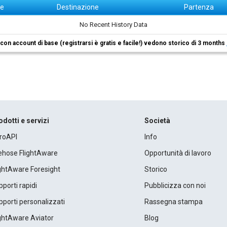
ne
Destinazione
Partenza
No Recent History Data
i con account di base (registrarsi è gratis e facile!) vedono storico di 3 months
odotti e servizi
Società
roAPI
Info
rehose FlightAware
Opportunità di lavoro
ightAware Foresight
Storico
porti rapidi
Pubblicizza con noi
porti personalizzati
Rassegna stampa
ightAware Aviator
Blog