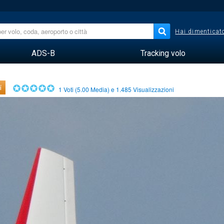
Hai dimenticato
ADS-B
Tracking volo
i
1
Voti (
5.00
Media) e
1.485
Visualizzazioni