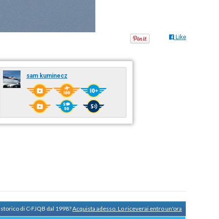
Like
sam kuminecz
 storico di C-FJQB dal 1998?
Acquista adesso. Lo riceverai entro un'ora