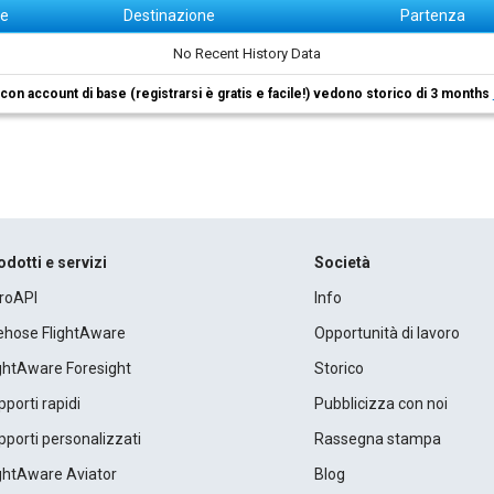
ne
Destinazione
Partenza
No Recent History Data
i con account di base (registrarsi è gratis e facile!) vedono storico di 3 months
odotti e servizi
Società
roAPI
Info
rehose FlightAware
Opportunità di lavoro
ightAware Foresight
Storico
porti rapidi
Pubblicizza con noi
porti personalizzati
Rassegna stampa
ightAware Aviator
Blog