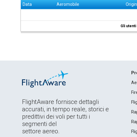
Data
Aeromobile
Origi
Gli utent
Pr
Ae
Fi
FlightAware fornisce dettagli
Fl
accurati, in tempo reale, storici e
Rap
predittivi dei voli per tutti i
Rap
segmenti del
settore aereo.
Fl