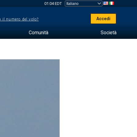
01:04 EDT
Accedi
 il numero del volo?
Comunità
Società