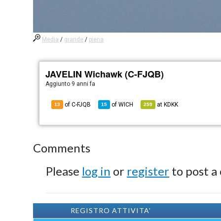
Media
/
grande
/
piena
JAVELIN Wichawk (C-FJQB)
Aggiunto
9 anni fa
of C-FJQB
of
WICH
at
KDKK
13
15
259
Comments
Please
log in
or
register
to post a
REGISTRO ATTIVITA'