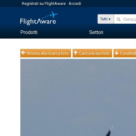
Registrati su FlightAware
Accedi
Tutti
Prodotti
Settori
Ritorna alla ricerca foto
Carica le tue foto
Condivid