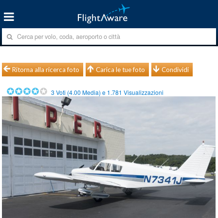
Ritorna alla ricerca foto
Carica le tue foto
Condividi
3
Voti (
4.00
Media) e
1.781
Visualizzazioni