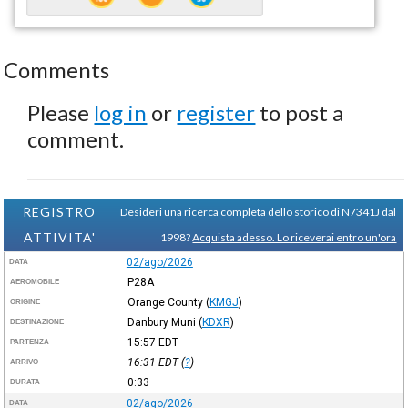
Comments
Please
log in
or
register
to post a
comment.
REGISTRO
Desideri una ricerca completa dello storico di N7341J dal
ATTIVITA'
1998?
Acquista adesso. Lo riceverai entro un'ora
02/ago/2026
DATA
P28A
AEROMOBILE
Orange County
(
KMGJ
)
ORIGINE
Danbury Muni
(
KDXR
)
DESTINAZIONE
15:57
EDT
PARTENZA
16:31
EDT
(
?
)
ARRIVO
0:33
DURATA
02/ago/2026
DATA