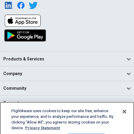
Products & Services
Company
Community
Support
FlightAware uses cookies to keep our site free, enhance
your experience, and to analyze performance and traffic. By
English (USA)
clicking “Allow All”, you agree to storing cookies on your
2026 FlightAware
device.
Privacy Statement