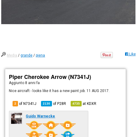
Like
Media
/
grande
/
piena
Piper Cherokee Arrow (N7341J)
Aggiunto
8 anni fa
Nice aircraft - looks like it has a new paint job. 11 AUG 2017.
of N7341J
of
P28R
at
KDXR
2
2130
4735
Guido Warnecke