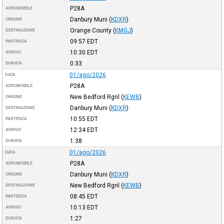
P28A
AEROMOBILE
Danbury Muni
(
KDXR
)
ORIGINE
Orange County
(
KMGJ
)
DESTINAZIONE
09:57
EDT
PARTENZA
10:30
EDT
ARRIVO
0:33
DURATA
01/ago/2026
DATA
P28A
AEROMOBILE
New Bedford Rgnl
(
KEWB
)
ORIGINE
Danbury Muni
(
KDXR
)
DESTINAZIONE
10:55
EDT
PARTENZA
12:34
EDT
ARRIVO
1:38
DURATA
01/ago/2026
DATA
P28A
AEROMOBILE
Danbury Muni
(
KDXR
)
ORIGINE
New Bedford Rgnl
(
KEWB
)
DESTINAZIONE
08:45
EDT
PARTENZA
10:13
EDT
ARRIVO
1:27
DURATA