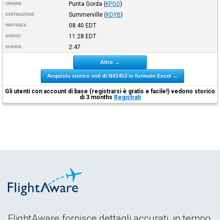
Punta Gorda
(
KPGD
)
ORIGINE
Summerville
(
KDYB
)
DESTINAZIONE
08:40
EDT
PARTENZA
11:28
EDT
ARRIVO
2:47
DURATA
Altro →
Acquista storico voli di N41453 in formato Excel →
Gli utenti con account di base (registrarsi è gratis e facile!) vedono storico
di 3 months
Registrati
FlightAware fornisce dettagli accurati, in tempo