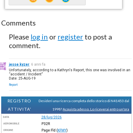
Comments
Please
log in
or
register
to post a
comment.
jesse kyzer
6 anni fa
Unfortunately, according to a Kathryn's Report, this one was involved in an
“accident / Incident”
Date: 25-AUG-19
Report
REGISTRO
Desideri una ricerca completa dello storico di N41453 dal
ATTIVITA'
1998?
Acquista adesso. Lo riceverai entro un'ora
28/lug/2026
DATA
P32R
AEROMOBILE
Page Fld
(
KFMY
)
ORIGINE