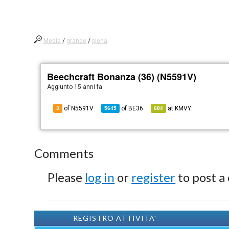
Media
/
grande
/
piena
Beechcraft Bonanza (36) (N5591V)
Aggiunto
15 anni fa
of N5591V
of
BE36
at
KMVY
3
5645
684
Comments
Please
log in
or
register
to post a
REGISTRO ATTIVITA'