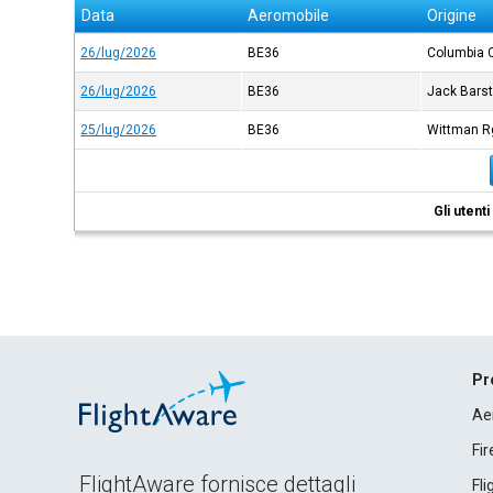
Data
Aeromobile
Origine
26/lug/2026
BE36
Columbia 
26/lug/2026
BE36
Jack Bars
25/lug/2026
BE36
Wittman R
Gli utent
Pr
Ae
Fi
FlightAware fornisce dettagli
Fl