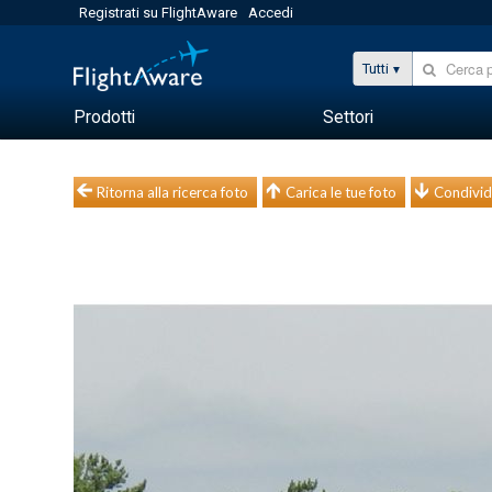
Registrati su FlightAware
Accedi
Tutti
Prodotti
Settori
Ritorna alla ricerca foto
Carica le tue foto
Condivid