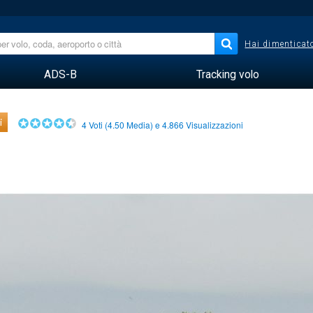
Hai dimenticato
ADS-B
Tracking volo
i
4
Voti (
4.50
Media) e
4.866
Visualizzazioni