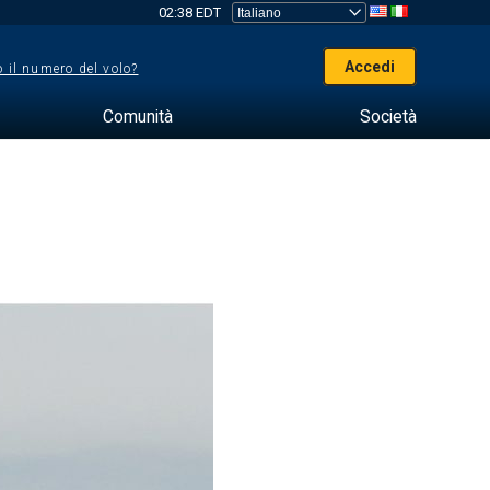
02:38 EDT
Accedi
 il numero del volo?
Comunità
Società