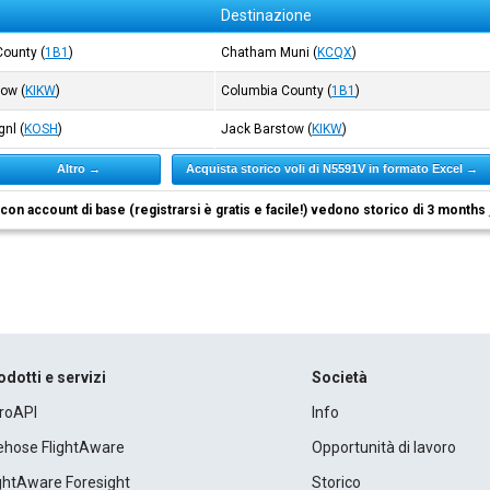
Destinazione
County
(
1B1
)
Chatham Muni
(
KCQX
)
tow
(
KIKW
)
Columbia County
(
1B1
)
gnl
(
KOSH
)
Jack Barstow
(
KIKW
)
Altro →
Acquista storico voli di N5591V in formato Excel →
i con account di base (registrarsi è gratis e facile!) vedono storico di 3 months
odotti e servizi
Società
roAPI
Info
rehose FlightAware
Opportunità di lavoro
ightAware Foresight
Storico