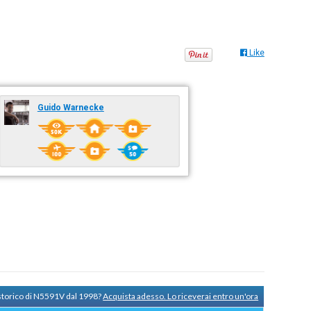
Like
Guido Warnecke
 storico di N5591V dal 1998?
Acquista adesso. Lo riceverai entro un'ora