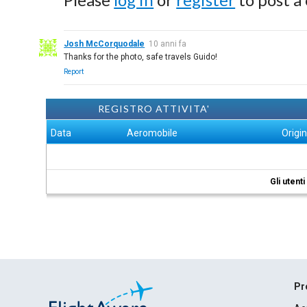
Josh McCorquodale
10 anni fa
Thanks for the photo, safe travels Guido!
Report
REGISTRO ATTIVITA'
Data
Aeromobile
Origi
Gli utent
Pr