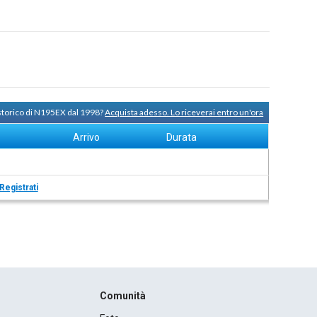
 storico di N195EX dal 1998?
Acquista adesso. Lo riceverai entro un'ora
Arrivo
Durata
Registrati
Comunità