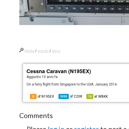
Media
/
grande
/
piena
Cessna Caravan (N195EX)
Aggiunto
10 anni fa
On a ferry flight from Singapore to the USA. January 2016.
of N195EX
of
C208
at
WBKK
11
5838
74
Comments
Please
log in
or
register
to post a