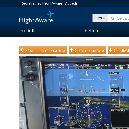
Registrati su FlightAware
Accedi
Tutti
Prodotti
Settori
Ritorna alla ricerca foto
Carica le tue foto
Condivid