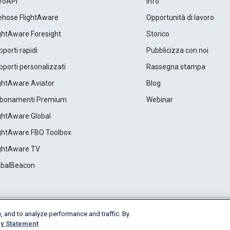
roAPI
Info
rehose FlightAware
Opportunità di lavoro
ightAware Foresight
Storico
porti rapidi
Pubblicizza con noi
porti personalizzati
Rassegna stampa
ightAware Aviator
Blog
bonamenti Premium
Webinar
ightAware Global
ightAware FBO Toolbox
ightAware TV
obalBeacon
, and to analyze performance and traffic. By
Cookie Settings
y Statement