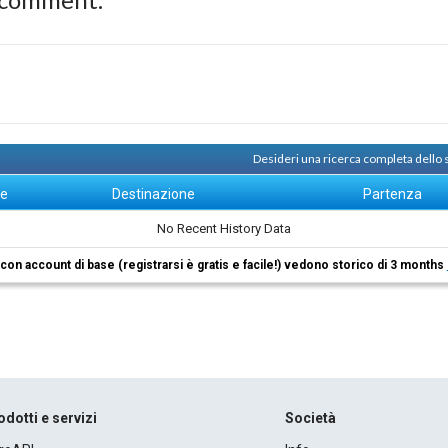
Desideri una ricerca completa dello
ne
Destinazione
Partenza
No Recent History Data
i con account di base (registrarsi è gratis e facile!) vedono storico di 3 months
odotti e servizi
Società