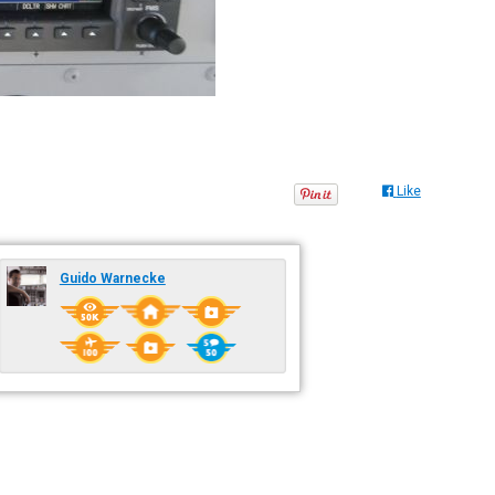
Like
Guido Warnecke