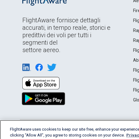
Ae
Fi
FlightAware fornisce dettagli
Fl
accurati, in tempo reale, storici e
Rap
predittivi dei voli per tutti i
Rap
segmenti del
settore aereo.
Fl
Ab
Fl
Fl
Fl
Gl
English (USA)
FlightAware uses cookies to keep our site free, enhance your experience
2026 FlightAware
Terms of Use
Privacy
clicking “Allow All”, you agree to storing cookies on your device.
Privac