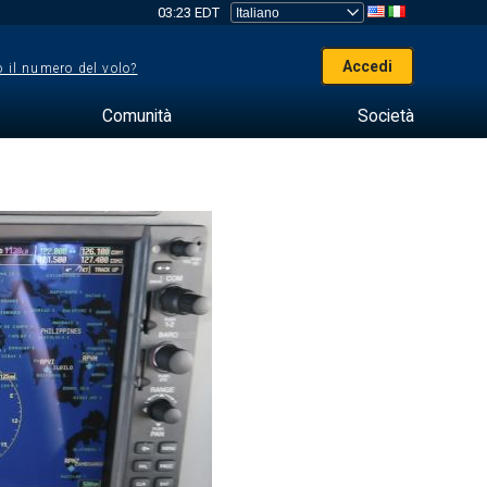
03:23 EDT
Accedi
 il numero del volo?
Comunità
Società