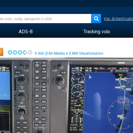
Hai dimenticato
ADS-B
Tracking volo
i
5
Voti (
3.60
Media) e
2.969
Visualizzazioni