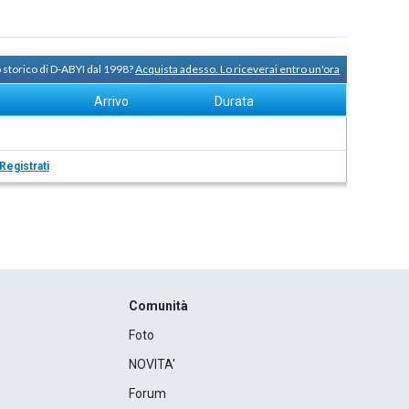
 storico di D-ABYI dal 1998?
Acquista adesso. Lo riceverai entro un'ora
Arrivo
Durata
Registrati
Comunità
Foto
NOVITA'
Forum