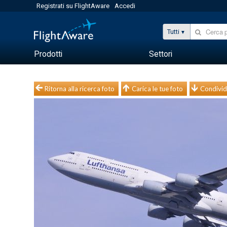
Registrati su FlightAware
Accedi
Tutti
Prodotti
Settori
Ritorna alla ricerca foto
Carica le tue foto
Condivid