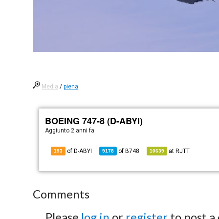
Media
/
piena
BOEING 747-8 (D-ABYI)
Aggiunto
2 anni fa
of D-ABYI
of
B748
at
RJTT
193
9178
10639
Comments
Please
log in
or
register
to post a