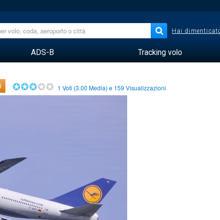
Hai dimenticato
ADS-B
Tracking volo
i
1
Voti (
3.00
Media) e
159
Visualizzazioni