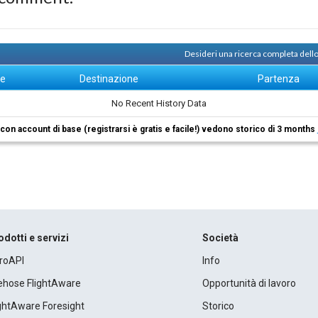
Desideri una ricerca completa dello
ne
Destinazione
Partenza
No Recent History Data
i con account di base (registrarsi è gratis e facile!) vedono storico di 3 months
odotti e servizi
Società
roAPI
Info
rehose FlightAware
Opportunità di lavoro
ightAware Foresight
Storico