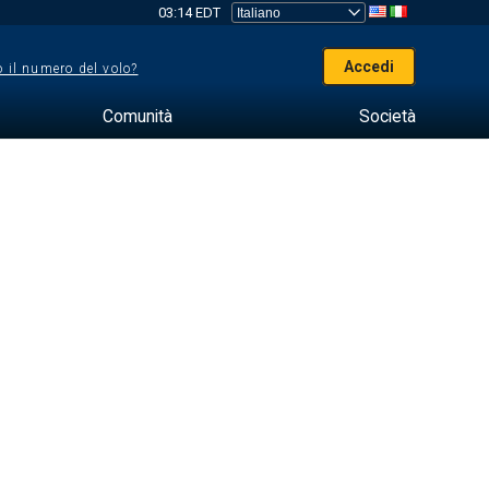
03:14 EDT
Accedi
 il numero del volo?
Comunità
Società