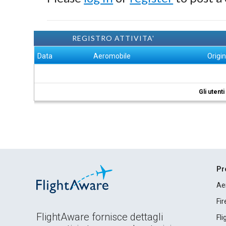
REGISTRO ATTIVITA'
Data
Aeromobile
Origi
Gli utent
Pr
Ae
Fi
FlightAware fornisce dettagli
Fl