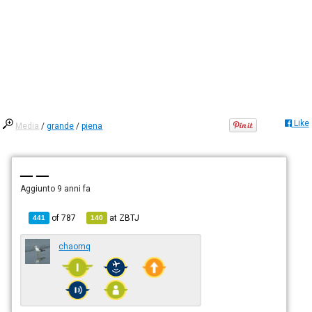
Like
Media
/
grande
/
piena
— —
Aggiunto
9 anni fa
of
787
at
ZBTJ
441
140
chaomq