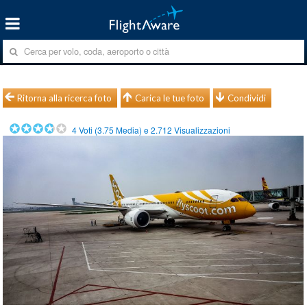
Ritorna alla ricerca foto
Carica le tue foto
Condividi
4
Voti (
3.75
Media) e
2.712
Visualizzazioni