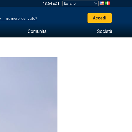
13:54 EDT
Accedi
 il numero del volo?
Comunità
Società