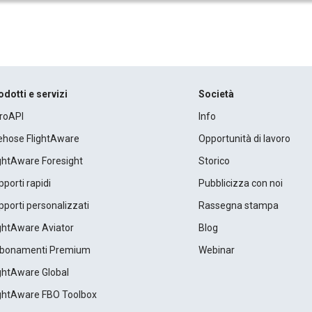
odotti e servizi
Società
roAPI
Info
rehose FlightAware
Opportunità di lavoro
ightAware Foresight
Storico
porti rapidi
Pubblicizza con noi
porti personalizzati
Rassegna stampa
ightAware Aviator
Blog
bonamenti Premium
Webinar
ightAware Global
ightAware FBO Toolbox