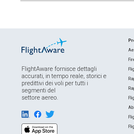
Pr
Ae
Fi
FlightAware fornisce dettagli
Fl
accurati, in tempo reale, storici e
Rap
predittivi dei voli per tutti i
Rap
segmenti del
settore aereo.
Fl
Ab
Fl
Fl