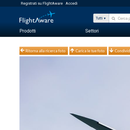
Registrati su FlightAware
Accedi
Tutti
Prodotti
Settori
Ritorna alla ricerca foto
Carica le tue foto
Condivid