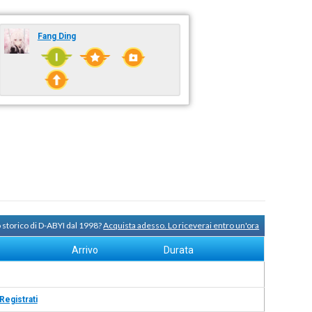
Fang Ding
 storico di D-ABYI dal 1998?
Acquista adesso. Lo riceverai entro un'ora
Arrivo
Durata
Registrati