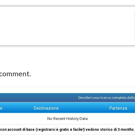
 comment.
Desideri una ricerca completa dello
ne
Destinazione
Partenza
No Recent History Data
i con account di base (registrarsi è gratis e facile!) vedono storico di 3 months