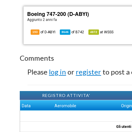
Boeing 747-200 (D-ABYI)
Aggiunto
2 anni fa
of D-ABYI
of
B742
at
WSSS
193
8646
4872
Comments
Please
log in
or
register
to post a
REGISTRO ATTIVITA'
Data
Aeromobile
Origi
Gli utent