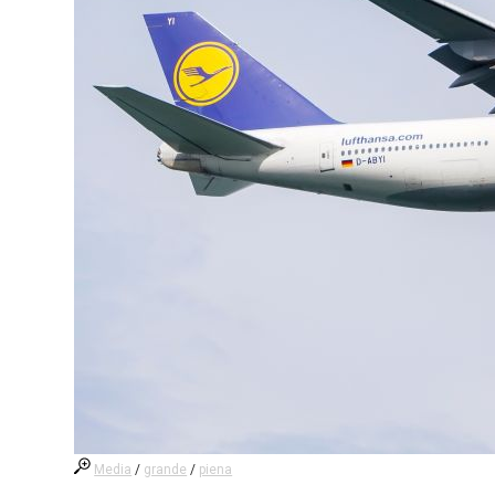
Media
/
grande
/
piena