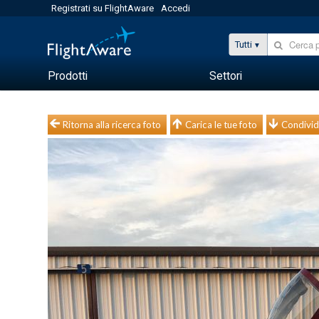
Registrati su FlightAware
Accedi
Tutti
Prodotti
Settori
Ritorna alla ricerca foto
Carica le tue foto
Condivid