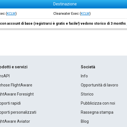
Destinazione
xec
(
KCLW
)
Clearwater Exec
(
KCLW
)
i con account di base (registrarsi è gratis e facile!) vedono storico di 3 months
odotti e servizi
Società
roAPI
Info
rehose FlightAware
Opportunità di lavoro
ightAware Foresight
Storico
porti rapidi
Pubblicizza con noi
porti personalizzati
Rassegna stampa
ightAware Aviator
Blog