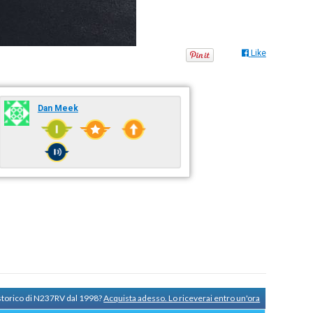
Like
Dan Meek
 storico di N237RV dal 1998?
Acquista adesso. Lo riceverai entro un'ora