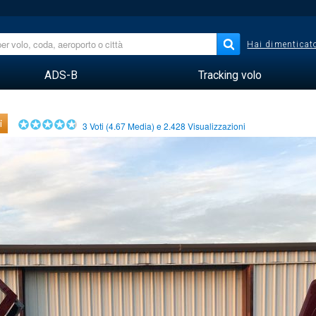
Hai dimenticato
ADS-B
Tracking volo
i
3
Voti (
4.67
Media) e
2.428
Visualizzazioni