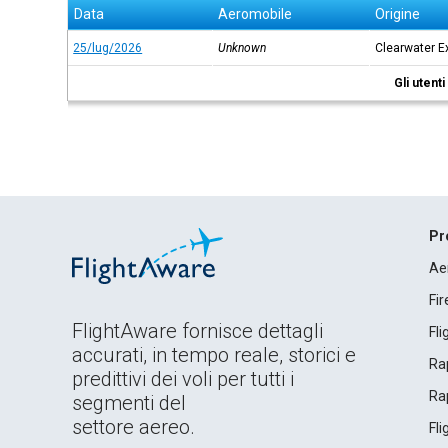
Data
Aeromobile
Origine
25/lug/2026
Unknown
Clearwater E
Gli utent
Pr
Ae
Fi
FlightAware fornisce dettagli
Fl
accurati, in tempo reale, storici e
Rap
predittivi dei voli per tutti i
Rap
segmenti del
settore aereo.
Fl