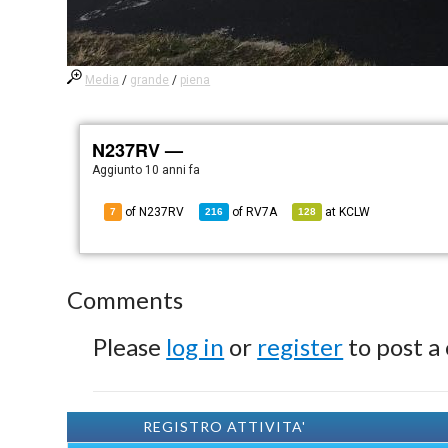
Media
/
grande
/
piena
N237RV —
Aggiunto
10 anni fa
of N237RV
of
RV7A
at
KCLW
7
216
128
Comments
Please
log in
or
register
to post a
REGISTRO ATTIVITA'