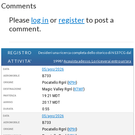
Comments
Please
log in
or
register
to post a
comment.
REGISTRO
Desideri una ricerca completa dello storico di N137CG dal
ATTIVITA'
1998?
Acquista adesso. Lo riceverai entro un'ora
05/ago/2026
DATA
B733
AEROMOBILE
Pocatello Rgnl
(
KPIH
)
ORIGINE
Magic Valley Rgnl
(
KTWF
)
DESTINAZIONE
19:21
MDT
PARTENZA
20:17
MDT
ARRIVO
0:55
DURATA
05/ago/2026
DATA
B733
AEROMOBILE
Pocatello Rgnl
(
KPIH
)
ORIGINE