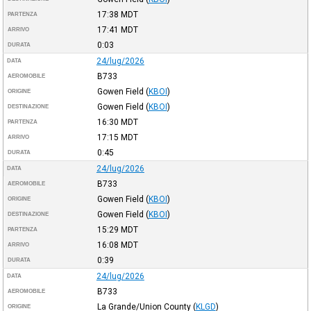
17:38
MDT
PARTENZA
17:41
MDT
ARRIVO
0:03
DURATA
24/lug/2026
DATA
B733
AEROMOBILE
Gowen Field
(
KBOI
)
ORIGINE
Gowen Field
(
KBOI
)
DESTINAZIONE
16:30
MDT
PARTENZA
17:15
MDT
ARRIVO
0:45
DURATA
24/lug/2026
DATA
B733
AEROMOBILE
Gowen Field
(
KBOI
)
ORIGINE
Gowen Field
(
KBOI
)
DESTINAZIONE
15:29
MDT
PARTENZA
16:08
MDT
ARRIVO
0:39
DURATA
24/lug/2026
DATA
B733
AEROMOBILE
La Grande/Union County
(
KLGD
)
ORIGINE