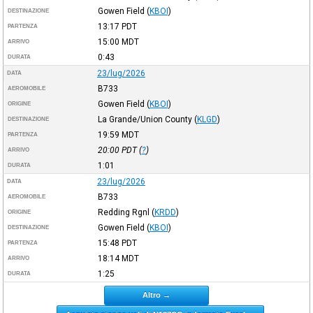
Gowen Field
(
KBOI
)
DESTINAZIONE
13:17
PDT
PARTENZA
15:00
MDT
ARRIVO
0:43
DURATA
23/lug/2026
DATA
B733
AEROMOBILE
Gowen Field
(
KBOI
)
ORIGINE
La Grande/Union County
(
KLGD
)
DESTINAZIONE
19:59
MDT
PARTENZA
20:00
PDT
(
?
)
ARRIVO
1:01
DURATA
23/lug/2026
DATA
B733
AEROMOBILE
Redding Rgnl
(
KRDD
)
ORIGINE
Gowen Field
(
KBOI
)
DESTINAZIONE
15:48
PDT
PARTENZA
18:14
MDT
ARRIVO
1:25
DURATA
Altro →