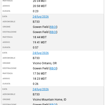
20:34
MDT
PARTENZA
20:58
MDT
ARRIVO
0:23
DURATA
24/lug/2026
DATA
B733
AEROMOBILE
Gowen Field
(
KBOI
)
ORIGINE
Gowen Field
(
KBOI
)
DESTINAZIONE
18:44
MDT
PARTENZA
19:41
MDT
ARRIVO
0:57
DURATA
24/lug/2026
DATA
B733
AEROMOBILE
Vicino Ontario, OR
ORIGINE
Gowen Field
(
KBOI
)
DESTINAZIONE
17:56
MDT
PARTENZA
18:23
MDT
ARRIVO
0:26
DURATA
24/lug/2026
DATA
B733
AEROMOBILE
Vicino Mountain Home, ID
ORIGINE
Gowen Field
(
KBOI
)
DESTINAZIONE