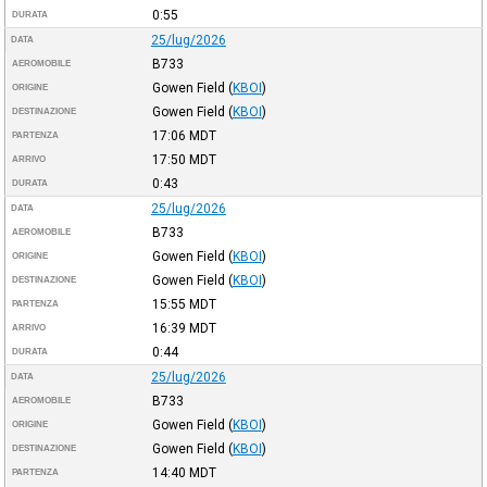
0:55
DURATA
25/lug/2026
DATA
B733
AEROMOBILE
Gowen Field
(
KBOI
)
ORIGINE
Gowen Field
(
KBOI
)
DESTINAZIONE
17:06
MDT
PARTENZA
17:50
MDT
ARRIVO
0:43
DURATA
25/lug/2026
DATA
B733
AEROMOBILE
Gowen Field
(
KBOI
)
ORIGINE
Gowen Field
(
KBOI
)
DESTINAZIONE
15:55
MDT
PARTENZA
16:39
MDT
ARRIVO
0:44
DURATA
25/lug/2026
DATA
B733
AEROMOBILE
Gowen Field
(
KBOI
)
ORIGINE
Gowen Field
(
KBOI
)
DESTINAZIONE
14:40
MDT
PARTENZA