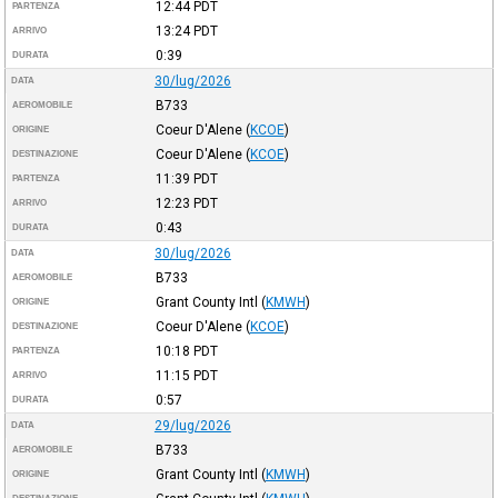
12:44
PDT
PARTENZA
13:24
PDT
ARRIVO
0:39
DURATA
30/lug/2026
DATA
B733
AEROMOBILE
Coeur D'Alene
(
KCOE
)
ORIGINE
Coeur D'Alene
(
KCOE
)
DESTINAZIONE
11:39
PDT
PARTENZA
12:23
PDT
ARRIVO
0:43
DURATA
30/lug/2026
DATA
B733
AEROMOBILE
Grant County Intl
(
KMWH
)
ORIGINE
Coeur D'Alene
(
KCOE
)
DESTINAZIONE
10:18
PDT
PARTENZA
11:15
PDT
ARRIVO
0:57
DURATA
29/lug/2026
DATA
B733
AEROMOBILE
Grant County Intl
(
KMWH
)
ORIGINE