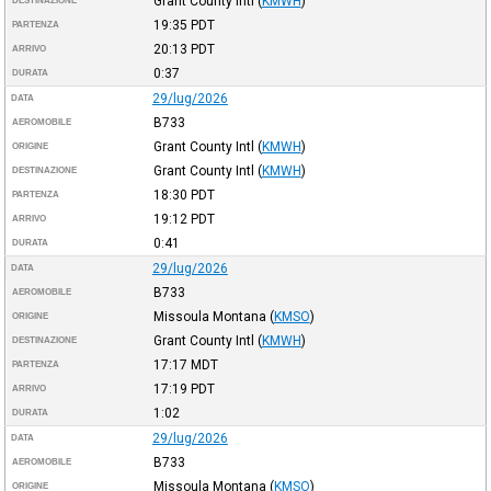
Grant County Intl
(
KMWH
)
DESTINAZIONE
19:35
PDT
PARTENZA
20:13
PDT
ARRIVO
0:37
DURATA
29/lug/2026
DATA
B733
AEROMOBILE
Grant County Intl
(
KMWH
)
ORIGINE
Grant County Intl
(
KMWH
)
DESTINAZIONE
18:30
PDT
PARTENZA
19:12
PDT
ARRIVO
0:41
DURATA
29/lug/2026
DATA
B733
AEROMOBILE
Missoula Montana
(
KMSO
)
ORIGINE
Grant County Intl
(
KMWH
)
DESTINAZIONE
17:17
MDT
PARTENZA
17:19
PDT
ARRIVO
1:02
DURATA
29/lug/2026
DATA
B733
AEROMOBILE
Missoula Montana
(
KMSO
)
ORIGINE