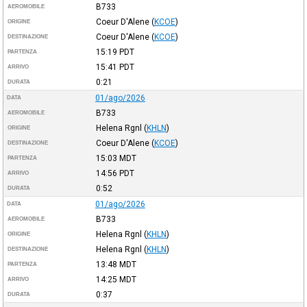
B733
AEROMOBILE
Coeur D'Alene
(
KCOE
)
ORIGINE
Coeur D'Alene
(
KCOE
)
DESTINAZIONE
15:19
PDT
PARTENZA
15:41
PDT
ARRIVO
0:21
DURATA
01/ago/2026
DATA
B733
AEROMOBILE
Helena Rgnl
(
KHLN
)
ORIGINE
Coeur D'Alene
(
KCOE
)
DESTINAZIONE
15:03
MDT
PARTENZA
14:56
PDT
ARRIVO
0:52
DURATA
01/ago/2026
DATA
B733
AEROMOBILE
Helena Rgnl
(
KHLN
)
ORIGINE
Helena Rgnl
(
KHLN
)
DESTINAZIONE
13:48
MDT
PARTENZA
14:25
MDT
ARRIVO
0:37
DURATA