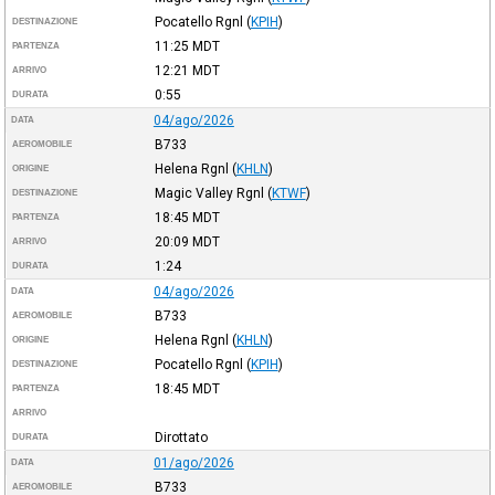
Pocatello Rgnl
(
KPIH
)
DESTINAZIONE
11:25
MDT
PARTENZA
12:21
MDT
ARRIVO
0:55
DURATA
04/ago/2026
DATA
B733
AEROMOBILE
Helena Rgnl
(
KHLN
)
ORIGINE
Magic Valley Rgnl
(
KTWF
)
DESTINAZIONE
18:45
MDT
PARTENZA
20:09
MDT
ARRIVO
1:24
DURATA
04/ago/2026
DATA
B733
AEROMOBILE
Helena Rgnl
(
KHLN
)
ORIGINE
Pocatello Rgnl
(
KPIH
)
DESTINAZIONE
18:45
MDT
PARTENZA
ARRIVO
Dirottato
DURATA
01/ago/2026
DATA
B733
AEROMOBILE