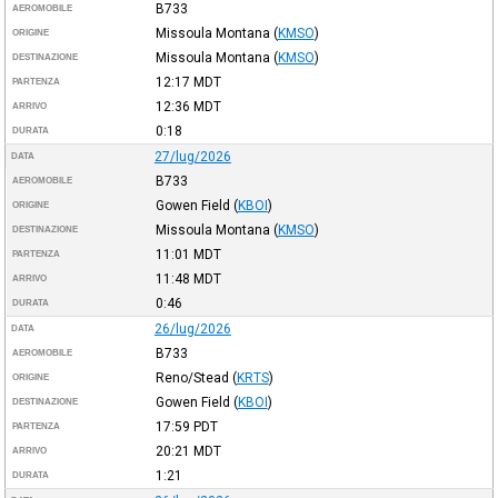
B733
AEROMOBILE
Missoula Montana
(
KMSO
)
ORIGINE
Missoula Montana
(
KMSO
)
DESTINAZIONE
12:17
MDT
PARTENZA
12:36
MDT
ARRIVO
0:18
DURATA
27/lug/2026
DATA
B733
AEROMOBILE
Gowen Field
(
KBOI
)
ORIGINE
Missoula Montana
(
KMSO
)
DESTINAZIONE
11:01
MDT
PARTENZA
11:48
MDT
ARRIVO
0:46
DURATA
26/lug/2026
DATA
B733
AEROMOBILE
Reno/Stead
(
KRTS
)
ORIGINE
Gowen Field
(
KBOI
)
DESTINAZIONE
17:59
PDT
PARTENZA
20:21
MDT
ARRIVO
1:21
DURATA