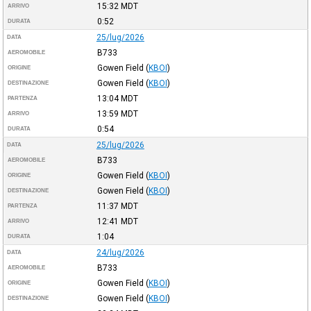
15:32
MDT
ARRIVO
0:52
DURATA
25/lug/2026
DATA
B733
AEROMOBILE
Gowen Field
(
KBOI
)
ORIGINE
Gowen Field
(
KBOI
)
DESTINAZIONE
13:04
MDT
PARTENZA
13:59
MDT
ARRIVO
0:54
DURATA
25/lug/2026
DATA
B733
AEROMOBILE
Gowen Field
(
KBOI
)
ORIGINE
Gowen Field
(
KBOI
)
DESTINAZIONE
11:37
MDT
PARTENZA
12:41
MDT
ARRIVO
1:04
DURATA
24/lug/2026
DATA
B733
AEROMOBILE
Gowen Field
(
KBOI
)
ORIGINE
Gowen Field
(
KBOI
)
DESTINAZIONE