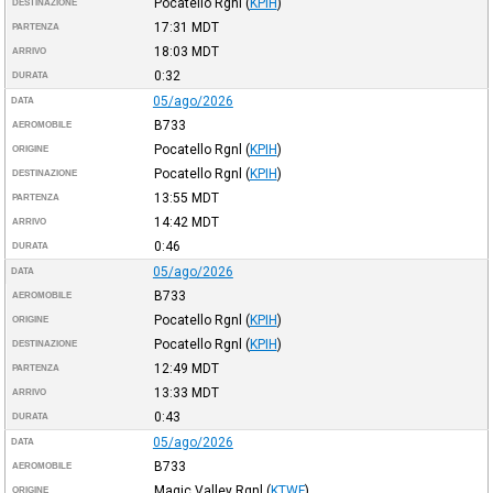
Pocatello Rgnl
(
KPIH
)
DESTINAZIONE
17:31
MDT
PARTENZA
18:03
MDT
ARRIVO
0:32
DURATA
05/ago/2026
DATA
B733
AEROMOBILE
Pocatello Rgnl
(
KPIH
)
ORIGINE
Pocatello Rgnl
(
KPIH
)
DESTINAZIONE
13:55
MDT
PARTENZA
14:42
MDT
ARRIVO
0:46
DURATA
05/ago/2026
DATA
B733
AEROMOBILE
Pocatello Rgnl
(
KPIH
)
ORIGINE
Pocatello Rgnl
(
KPIH
)
DESTINAZIONE
12:49
MDT
PARTENZA
13:33
MDT
ARRIVO
0:43
DURATA
05/ago/2026
DATA
B733
AEROMOBILE
Magic Valley Rgnl
(
KTWF
)
ORIGINE