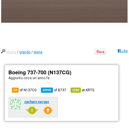
Like
Media
/
grande
/
piena
Boeing 737-700 (N137CG)
Aggiunto
circa un anno fa
of N137CG
of
B737
at
KRTS
33
46936
1288
zachary nerger