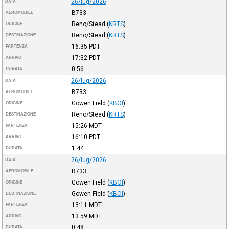
26/lug/2026
DATA
B733
AEROMOBILE
Reno/Stead
(
KRTS
)
ORIGINE
Reno/Stead
(
KRTS
)
DESTINAZIONE
16:35
PDT
PARTENZA
17:32
PDT
ARRIVO
0:56
DURATA
26/lug/2026
DATA
B733
AEROMOBILE
Gowen Field
(
KBOI
)
ORIGINE
Reno/Stead
(
KRTS
)
DESTINAZIONE
15:26
MDT
PARTENZA
16:10
PDT
ARRIVO
1:44
DURATA
26/lug/2026
DATA
B733
AEROMOBILE
Gowen Field
(
KBOI
)
ORIGINE
Gowen Field
(
KBOI
)
DESTINAZIONE
13:11
MDT
PARTENZA
13:59
MDT
ARRIVO
0:48
DURATA