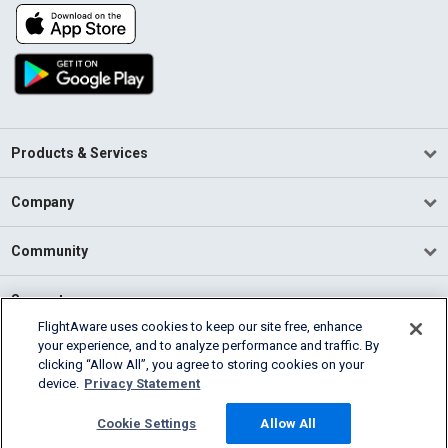
Products & Services
Company
Community
Support
FlightAware uses cookies to keep our site free, enhance
your experience, and to analyze performance and traffic. By
English (USA)
clicking “Allow All”, you agree to storing cookies on your
2026 FlightAware
device.
Privacy Statement
Terms of Use
Privacy
Cookie Settings
Cookie Settings
Allow All