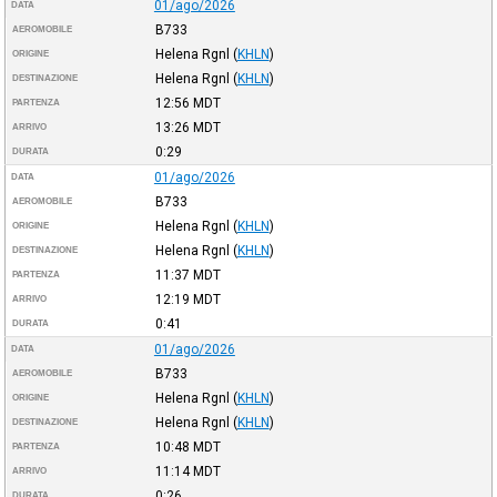
01/ago/2026
DATA
B733
AEROMOBILE
Helena Rgnl
(
KHLN
)
ORIGINE
Helena Rgnl
(
KHLN
)
DESTINAZIONE
12:56
MDT
PARTENZA
13:26
MDT
ARRIVO
0:29
DURATA
01/ago/2026
DATA
B733
AEROMOBILE
Helena Rgnl
(
KHLN
)
ORIGINE
Helena Rgnl
(
KHLN
)
DESTINAZIONE
11:37
MDT
PARTENZA
12:19
MDT
ARRIVO
0:41
DURATA
01/ago/2026
DATA
B733
AEROMOBILE
Helena Rgnl
(
KHLN
)
ORIGINE
Helena Rgnl
(
KHLN
)
DESTINAZIONE
10:48
MDT
PARTENZA
11:14
MDT
ARRIVO
0:26
DURATA