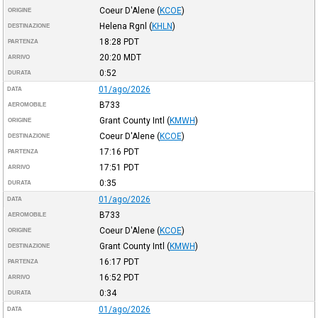
Coeur D'Alene
(
KCOE
)
ORIGINE
Helena Rgnl
(
KHLN
)
DESTINAZIONE
18:28
PDT
PARTENZA
20:20
MDT
ARRIVO
0:52
DURATA
01/ago/2026
DATA
B733
AEROMOBILE
Grant County Intl
(
KMWH
)
ORIGINE
Coeur D'Alene
(
KCOE
)
DESTINAZIONE
17:16
PDT
PARTENZA
17:51
PDT
ARRIVO
0:35
DURATA
01/ago/2026
DATA
B733
AEROMOBILE
Coeur D'Alene
(
KCOE
)
ORIGINE
Grant County Intl
(
KMWH
)
DESTINAZIONE
16:17
PDT
PARTENZA
16:52
PDT
ARRIVO
0:34
DURATA
01/ago/2026
DATA