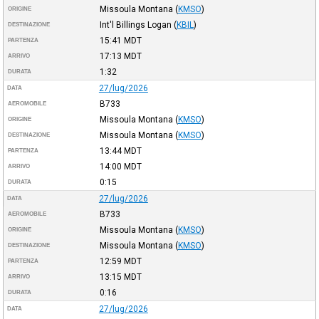
Missoula Montana
(
KMSO
)
ORIGINE
Int'l Billings Logan
(
KBIL
)
DESTINAZIONE
15:41
MDT
PARTENZA
17:13
MDT
ARRIVO
1:32
DURATA
27/lug/2026
DATA
B733
AEROMOBILE
Missoula Montana
(
KMSO
)
ORIGINE
Missoula Montana
(
KMSO
)
DESTINAZIONE
13:44
MDT
PARTENZA
14:00
MDT
ARRIVO
0:15
DURATA
27/lug/2026
DATA
B733
AEROMOBILE
Missoula Montana
(
KMSO
)
ORIGINE
Missoula Montana
(
KMSO
)
DESTINAZIONE
12:59
MDT
PARTENZA
13:15
MDT
ARRIVO
0:16
DURATA
27/lug/2026
DATA