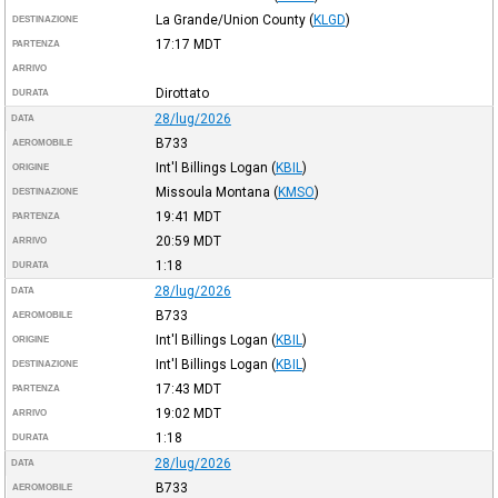
La Grande/Union County
(
KLGD
)
DESTINAZIONE
17:17
MDT
PARTENZA
ARRIVO
Dirottato
DURATA
28/lug/2026
DATA
B733
AEROMOBILE
Int'l Billings Logan
(
KBIL
)
ORIGINE
Missoula Montana
(
KMSO
)
DESTINAZIONE
19:41
MDT
PARTENZA
20:59
MDT
ARRIVO
1:18
DURATA
28/lug/2026
DATA
B733
AEROMOBILE
Int'l Billings Logan
(
KBIL
)
ORIGINE
Int'l Billings Logan
(
KBIL
)
DESTINAZIONE
17:43
MDT
PARTENZA
19:02
MDT
ARRIVO
1:18
DURATA
28/lug/2026
DATA
B733
AEROMOBILE