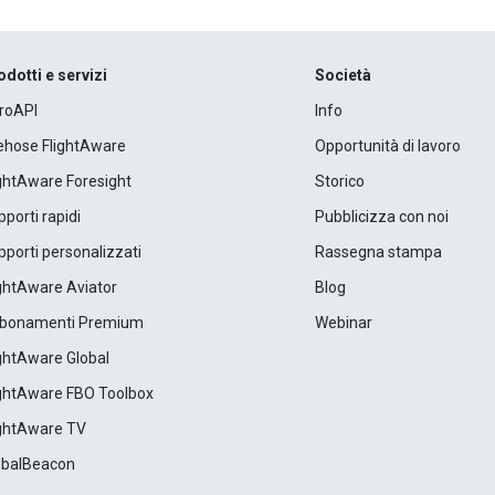
odotti e servizi
Società
roAPI
Info
rehose FlightAware
Opportunità di lavoro
ightAware Foresight
Storico
porti rapidi
Pubblicizza con noi
porti personalizzati
Rassegna stampa
ightAware Aviator
Blog
bonamenti Premium
Webinar
ightAware Global
ightAware FBO Toolbox
ightAware TV
obalBeacon