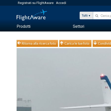
Registrati su FlightAware
Accedi
Tutti
Prodotti
Settori
Ritorna alla ricerca foto
Carica le tue foto
Condivid