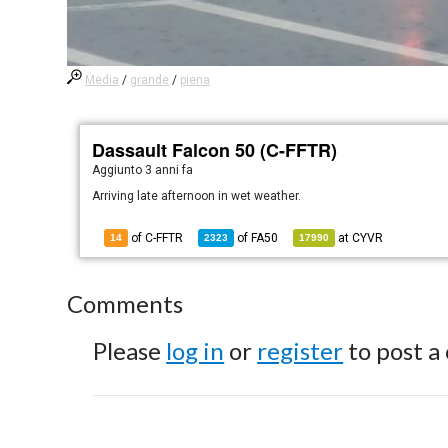
Media
/
grande
/
piena
Dassault Falcon 50 (C-FFTR)
Aggiunto
3 anni fa
Arriving late afternoon in wet weather.
of C-FFTR
of
FA50
at
CYVR
14
2323
17990
Comments
Please
log in
or
register
to post a