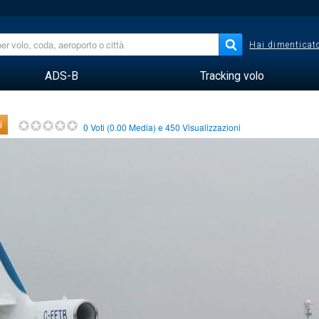
Hai dimenticato
ADS-B
Tracking volo
i
0
Voti (
0.00
Media) e
450
Visualizzazioni