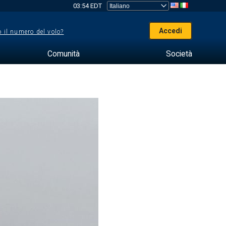
03:54 EDT
Accedi
 il numero del volo?
Comunità
Società