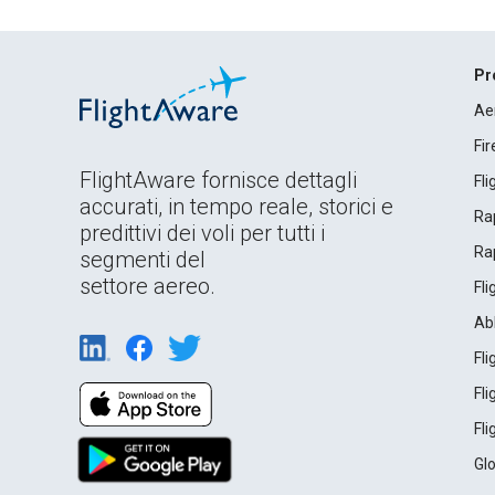
Pr
Ae
Fi
FlightAware fornisce dettagli
Fl
accurati, in tempo reale, storici e
Rap
predittivi dei voli per tutti i
Rap
segmenti del
settore aereo.
Fl
Ab
Fl
Fl
Fl
Gl