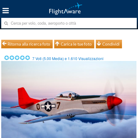
Ritorna alla ricerca foto
Carica le tue foto
Condividi
7
Voti (
5.00
Media) e
1.610
Visualizzazioni