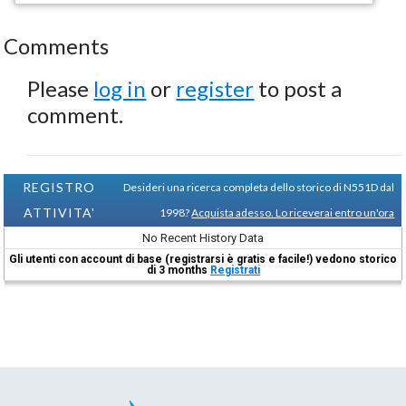
Comments
Please
log in
or
register
to post a
comment.
REGISTRO
Desideri una ricerca completa dello storico di N551D dal
ATTIVITA'
1998?
Acquista adesso. Lo riceverai entro un'ora
No Recent History Data
Gli utenti con account di base (registrarsi è gratis e facile!) vedono storico
di 3 months
Registrati