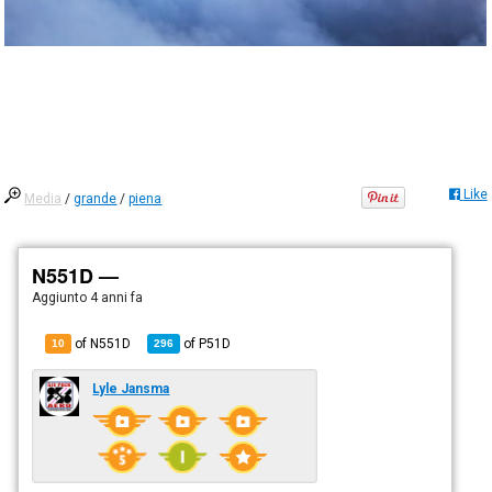
Like
Media
/
grande
/
piena
N551D —
Aggiunto
4 anni fa
of N551D
of
P51D
10
296
Lyle Jansma