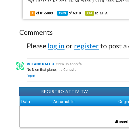
Royal Canadian Air Force CC-150 Polaris (15003). Keen Sword 23
of 01-5003
of
A310
at
RJTA
1
2289
214
Comments
Please
log in
or
register
to post a
ROLAND BALCH
circa un anno fa
No N on that plane, it's Canadian.
Report
REGISTRO ATTIVITA'
Data
Aeromobile
Origi
Gli utent