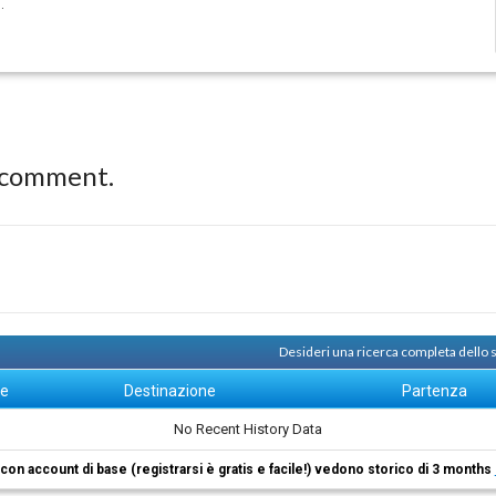
.
 comment.
Desideri una ricerca completa dello 
ne
Destinazione
Partenza
No Recent History Data
i con account di base (registrarsi è gratis e facile!) vedono storico di 3 months