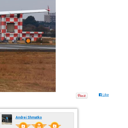
Like
Andrei Shmatko