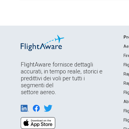
Pr
Ae
Fi
FlightAware fornisce dettagli
Fl
accurati, in tempo reale, storici e
Rap
predittivi dei voli per tutti i
Rap
segmenti del
settore aereo.
Fl
Ab
Fl
Fl