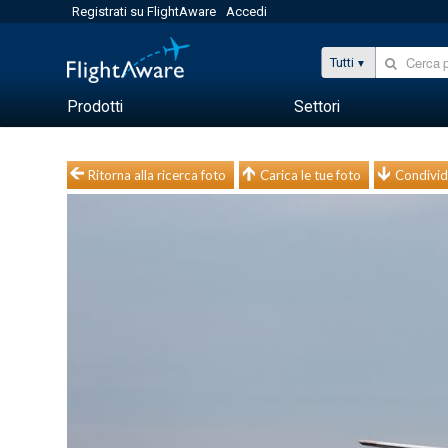
Registrati su FlightAware
Accedi
Tutti
Prodotti
Settori
Ritorna alla ricerca foto
Carica le tue foto
Condivid