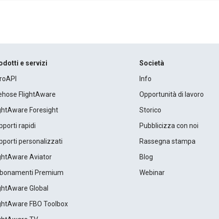
odotti e servizi
Società
roAPI
Info
rehose FlightAware
Opportunità di lavoro
ightAware Foresight
Storico
porti rapidi
Pubblicizza con noi
porti personalizzati
Rassegna stampa
ightAware Aviator
Blog
bonamenti Premium
Webinar
ightAware Global
ightAware FBO Toolbox