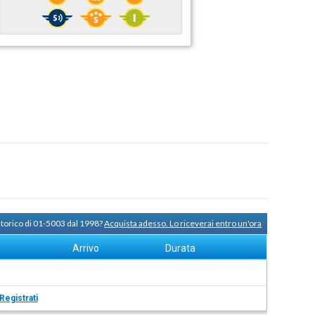
storico di 01-5003 dal 1998?
Acquista adesso. Lo riceverai entro un'ora
Arrivo
Durata
Registrati