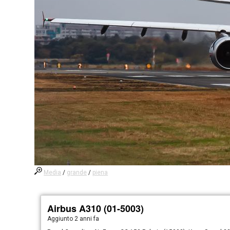
Media
/
grande
/
piena
Airbus A310 (01-5003)
Aggiunto
2 anni fa