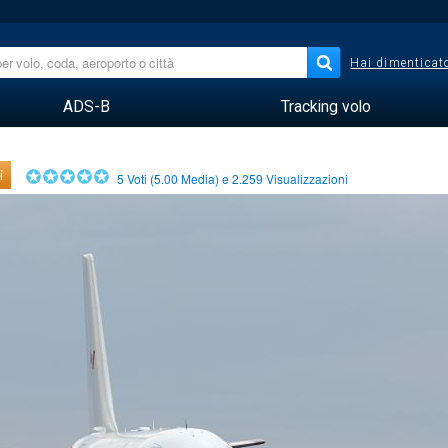
Hai dimenticato
ADS-B
Tracking volo
i
5
Voti (
5.00
Media) e
2.259
Visualizzazioni