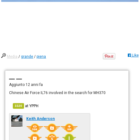
Like
Media
/
grande
/
piena
— —
Aggiunto
12 anni fa
Chinese Air Force IL76 involved in the search for MH370
at
YPPH
3320
Keith Anderson