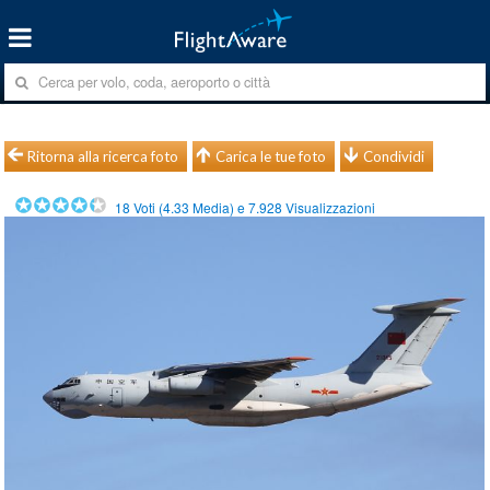
Ritorna alla ricerca foto
Carica le tue foto
Condividi
18
Voti (
4.33
Media) e
7.928
Visualizzazioni