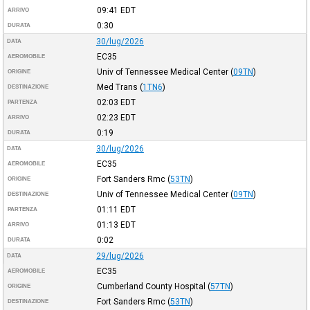
09:41
EDT
ARRIVO
0:30
DURATA
30/lug/2026
DATA
EC35
AEROMOBILE
Univ of Tennessee Medical Center
(
09TN
)
ORIGINE
Med Trans
(
1TN6
)
DESTINAZIONE
02:03
EDT
PARTENZA
02:23
EDT
ARRIVO
0:19
DURATA
30/lug/2026
DATA
EC35
AEROMOBILE
Fort Sanders Rmc
(
53TN
)
ORIGINE
Univ of Tennessee Medical Center
(
09TN
)
DESTINAZIONE
01:11
EDT
PARTENZA
01:13
EDT
ARRIVO
0:02
DURATA
29/lug/2026
DATA
EC35
AEROMOBILE
Cumberland County Hospital
(
57TN
)
ORIGINE
Fort Sanders Rmc
(
53TN
)
DESTINAZIONE