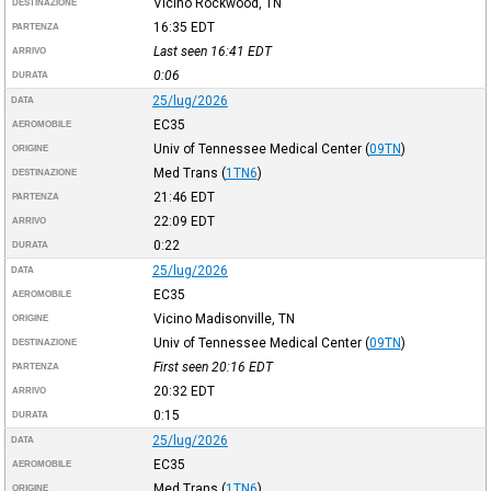
Vicino Rockwood, TN
DESTINAZIONE
16:35
EDT
PARTENZA
Last seen 16:41
EDT
ARRIVO
0:06
DURATA
25/lug/2026
DATA
EC35
AEROMOBILE
Univ of Tennessee Medical Center
(
09TN
)
ORIGINE
Med Trans
(
1TN6
)
DESTINAZIONE
21:46
EDT
PARTENZA
22:09
EDT
ARRIVO
0:22
DURATA
25/lug/2026
DATA
EC35
AEROMOBILE
Vicino Madisonville, TN
ORIGINE
Univ of Tennessee Medical Center
(
09TN
)
DESTINAZIONE
First seen 20:16
EDT
PARTENZA
20:32
EDT
ARRIVO
0:15
DURATA
25/lug/2026
DATA
EC35
AEROMOBILE
Med Trans
(
1TN6
)
ORIGINE