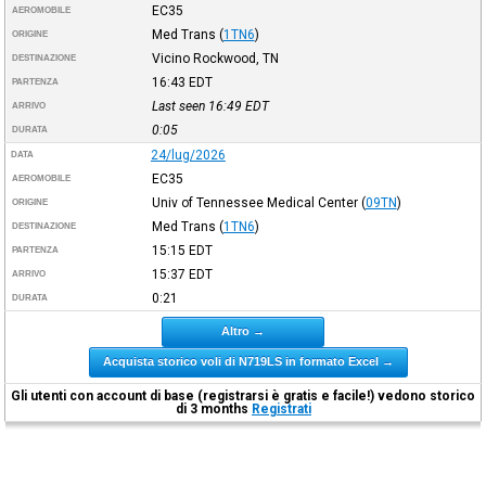
EC35
AEROMOBILE
Med Trans
(
1TN6
)
ORIGINE
Vicino Rockwood, TN
DESTINAZIONE
16:43
EDT
PARTENZA
Last seen 16:49
EDT
ARRIVO
0:05
DURATA
24/lug/2026
DATA
EC35
AEROMOBILE
Univ of Tennessee Medical Center
(
09TN
)
ORIGINE
Med Trans
(
1TN6
)
DESTINAZIONE
15:15
EDT
PARTENZA
15:37
EDT
ARRIVO
0:21
DURATA
Altro →
Acquista storico voli di N719LS in formato Excel →
Gli utenti con account di base (registrarsi è gratis e facile!) vedono storico
di 3 months
Registrati