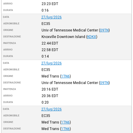
23:23
EDT
ARRIVO
0:16
DURATA
27/lug/2026
DATA
EC35
AEROMOBILE
Univ of Tennessee Medical Center
(
09TN
)
ORIGINE
Knoxville Downtown Island
(
KDKX
)
DESTINAZIONE
22:44
EDT
PARTENZA
22:58
EDT
ARRIVO
0:14
DURATA
27/lug/2026
DATA
EC35
AEROMOBILE
Med Trans
(
1TN6
)
ORIGINE
Univ of Tennessee Medical Center
(
09TN
)
DESTINAZIONE
20:16
EDT
PARTENZA
20:36
EDT
ARRIVO
0:20
DURATA
27/lug/2026
DATA
EC35
AEROMOBILE
Med Trans
(
1TN6
)
ORIGINE
Med Trans
(
1TN6
)
DESTINAZIONE