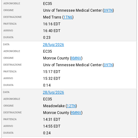
EC35
AEROMOBILE
Univ of Tennessee Medical Center
(
09TN
)
ORIGINE
Med Trans
(
1TN6
)
DESTINAZIONE
16:16
EDT
PARTENZA
16:40
EDT
ARRIVO
0:23
DURATA
28/lug/2026
DATA
EC35
AEROMOBILE
Monroe County
(
KMNV
)
ORIGINE
Univ of Tennessee Medical Center
(
09TN
)
DESTINAZIONE
15:17
EDT
PARTENZA
15:32
EDT
ARRIVO
0:14
DURATA
28/lug/2026
DATA
EC35
AEROMOBILE
Meadowlake
(
12TN
)
ORIGINE
Monroe County
(
KMNV
)
DESTINAZIONE
14:31
EDT
PARTENZA
14:55
EDT
ARRIVO
0:24
DURATA