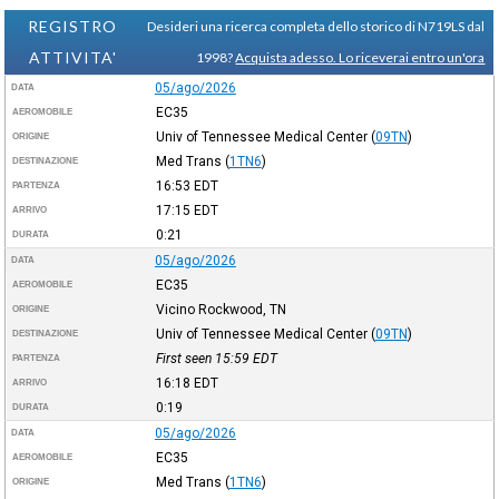
REGISTRO
Desideri una ricerca completa dello storico di N719LS dal
ATTIVITA'
1998?
Acquista adesso. Lo riceverai entro un'ora
05/ago/2026
DATA
EC35
AEROMOBILE
Univ of Tennessee Medical Center
(
09TN
)
ORIGINE
Med Trans
(
1TN6
)
DESTINAZIONE
16:53
EDT
PARTENZA
17:15
EDT
ARRIVO
0:21
DURATA
05/ago/2026
DATA
EC35
AEROMOBILE
Vicino Rockwood, TN
ORIGINE
Univ of Tennessee Medical Center
(
09TN
)
DESTINAZIONE
First seen 15:59
EDT
PARTENZA
16:18
EDT
ARRIVO
0:19
DURATA
05/ago/2026
DATA
EC35
AEROMOBILE
Med Trans
(
1TN6
)
ORIGINE