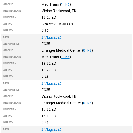
Med Trans
(
1TN6
)
ORIGINE
Vicino Rockwood, TN
DESTINAZIONE
15:27
EDT
PARTENZA
Last seen 15:38
EDT
ARRIVO
0:10
DURATA
24/lug/2026
DATA
EC35
AEROMOBILE
Erlanger Medical Center
(
0TN8
)
ORIGINE
Med Trans
(
1TN6
)
DESTINAZIONE
18:52
EDT
PARTENZA
19:20
EDT
ARRIVO
0:28
DURATA
24/lug/2026
DATA
EC35
AEROMOBILE
Vicino Rockwood, TN
ORIGINE
Erlanger Medical Center
(
0TN8
)
DESTINAZIONE
17:52
EDT
PARTENZA
18:13
EDT
ARRIVO
0:21
DURATA
24/lug/2026
DATA