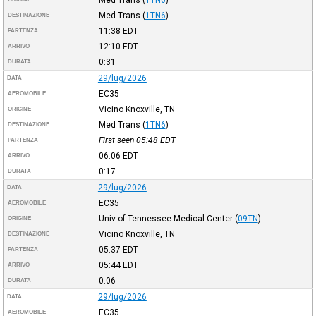
Med Trans
(
1TN6
)
DESTINAZIONE
11:38
EDT
PARTENZA
12:10
EDT
ARRIVO
0:31
DURATA
29/lug/2026
DATA
EC35
AEROMOBILE
Vicino Knoxville, TN
ORIGINE
Med Trans
(
1TN6
)
DESTINAZIONE
First seen 05:48
EDT
PARTENZA
06:06
EDT
ARRIVO
0:17
DURATA
29/lug/2026
DATA
EC35
AEROMOBILE
Univ of Tennessee Medical Center
(
09TN
)
ORIGINE
Vicino Knoxville, TN
DESTINAZIONE
05:37
EDT
PARTENZA
05:44
EDT
ARRIVO
0:06
DURATA
29/lug/2026
DATA
EC35
AEROMOBILE