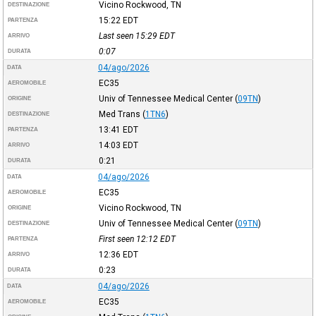
Vicino Rockwood, TN
DESTINAZIONE
15:22
EDT
PARTENZA
Last seen 15:29
EDT
ARRIVO
0:07
DURATA
04/ago/2026
DATA
EC35
AEROMOBILE
Univ of Tennessee Medical Center
(
09TN
)
ORIGINE
Med Trans
(
1TN6
)
DESTINAZIONE
13:41
EDT
PARTENZA
14:03
EDT
ARRIVO
0:21
DURATA
04/ago/2026
DATA
EC35
AEROMOBILE
Vicino Rockwood, TN
ORIGINE
Univ of Tennessee Medical Center
(
09TN
)
DESTINAZIONE
First seen 12:12
EDT
PARTENZA
12:36
EDT
ARRIVO
0:23
DURATA
04/ago/2026
DATA
EC35
AEROMOBILE