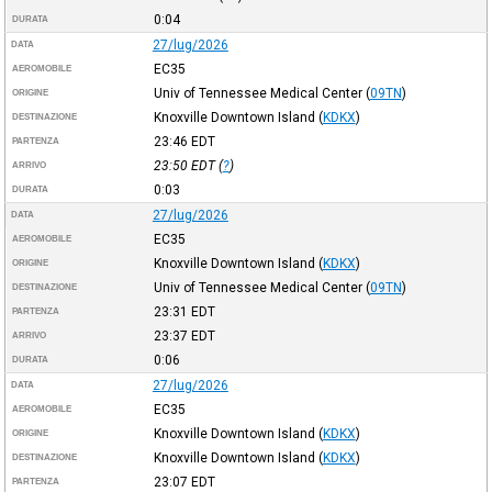
0:04
DURATA
27/lug/2026
DATA
EC35
AEROMOBILE
Univ of Tennessee Medical Center
(
09TN
)
ORIGINE
Knoxville Downtown Island
(
KDKX
)
DESTINAZIONE
23:46
EDT
PARTENZA
23:50
EDT
(
?
)
ARRIVO
0:03
DURATA
27/lug/2026
DATA
EC35
AEROMOBILE
Knoxville Downtown Island
(
KDKX
)
ORIGINE
Univ of Tennessee Medical Center
(
09TN
)
DESTINAZIONE
23:31
EDT
PARTENZA
23:37
EDT
ARRIVO
0:06
DURATA
27/lug/2026
DATA
EC35
AEROMOBILE
Knoxville Downtown Island
(
KDKX
)
ORIGINE
Knoxville Downtown Island
(
KDKX
)
DESTINAZIONE
23:07
EDT
PARTENZA