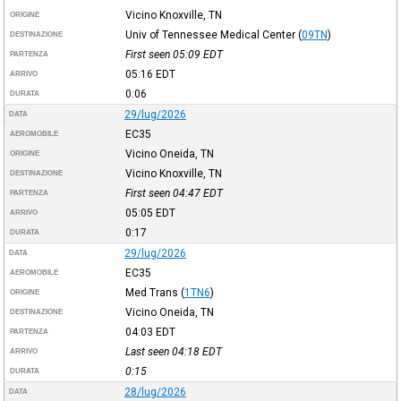
Vicino Knoxville, TN
ORIGINE
Univ of Tennessee Medical Center
(
09TN
)
DESTINAZIONE
First seen 05:09
EDT
PARTENZA
05:16
EDT
ARRIVO
0:06
DURATA
29/lug/2026
DATA
EC35
AEROMOBILE
Vicino Oneida, TN
ORIGINE
Vicino Knoxville, TN
DESTINAZIONE
First seen 04:47
EDT
PARTENZA
05:05
EDT
ARRIVO
0:17
DURATA
29/lug/2026
DATA
EC35
AEROMOBILE
Med Trans
(
1TN6
)
ORIGINE
Vicino Oneida, TN
DESTINAZIONE
04:03
EDT
PARTENZA
Last seen 04:18
EDT
ARRIVO
0:15
DURATA
28/lug/2026
DATA