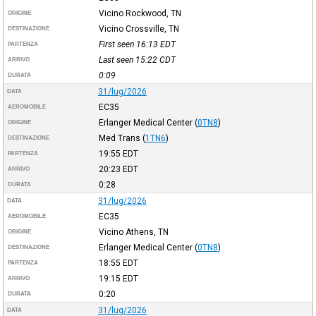
Vicino Rockwood, TN
ORIGINE
Vicino Crossville, TN
DESTINAZIONE
First seen 16:13
EDT
PARTENZA
Last seen 15:22
CDT
ARRIVO
0:09
DURATA
31/lug/2026
DATA
EC35
AEROMOBILE
Erlanger Medical Center
(
0TN8
)
ORIGINE
Med Trans
(
1TN6
)
DESTINAZIONE
19:55
EDT
PARTENZA
20:23
EDT
ARRIVO
0:28
DURATA
31/lug/2026
DATA
EC35
AEROMOBILE
Vicino Athens, TN
ORIGINE
Erlanger Medical Center
(
0TN8
)
DESTINAZIONE
18:55
EDT
PARTENZA
19:15
EDT
ARRIVO
0:20
DURATA
31/lug/2026
DATA