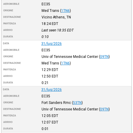
EC35
AEROMOBILE
Med Trans
(
1TN6
)
ORIGINE
Vicino Athens, TN
DESTINAZIONE
18:24
EDT
PARTENZA
Last seen 18:35
EDT
ARRIVO
0:10
DURATA
31/lug/2026
DATA
EC35
AEROMOBILE
Univ of Tennessee Medical Center
(
09TN
)
ORIGINE
Med Trans
(
1TN6
)
DESTINAZIONE
12:29
EDT
PARTENZA
12:50
EDT
ARRIVO
0:21
DURATA
31/lug/2026
DATA
EC35
AEROMOBILE
Fort Sanders Rmc
(
53TN
)
ORIGINE
Univ of Tennessee Medical Center
(
09TN
)
DESTINAZIONE
12:05
EDT
PARTENZA
12:07
EDT
ARRIVO
0:01
DURATA