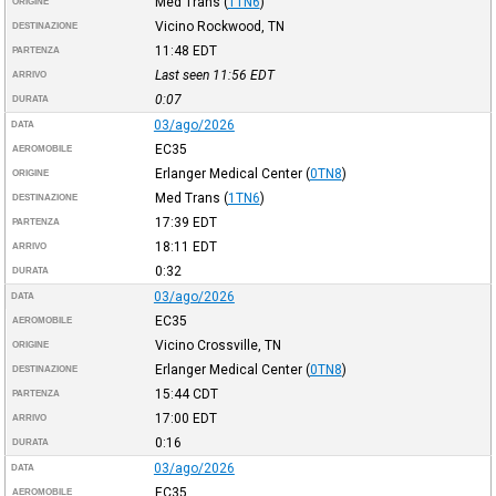
Med Trans
(
1TN6
)
ORIGINE
Vicino Rockwood, TN
DESTINAZIONE
11:48
EDT
PARTENZA
Last seen 11:56
EDT
ARRIVO
0:07
DURATA
03/ago/2026
DATA
EC35
AEROMOBILE
Erlanger Medical Center
(
0TN8
)
ORIGINE
Med Trans
(
1TN6
)
DESTINAZIONE
17:39
EDT
PARTENZA
18:11
EDT
ARRIVO
0:32
DURATA
03/ago/2026
DATA
EC35
AEROMOBILE
Vicino Crossville, TN
ORIGINE
Erlanger Medical Center
(
0TN8
)
DESTINAZIONE
15:44
CDT
PARTENZA
17:00
EDT
ARRIVO
0:16
DURATA
03/ago/2026
DATA
EC35
AEROMOBILE