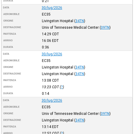
0:21
DURATA
30/lug/2026
DATA
EC35
AEROMOBILE
Livingston Hospital
(
34TN
)
ORIGINE
Univ of Tennessee Medical Center
(
09TN
)
DESTINAZIONE
14:29
CDT
PARTENZA
16:06
EDT
ARRIVO
0:36
DURATA
30/lug/2026
DATA
EC35
AEROMOBILE
Livingston Hospital
(
34TN
)
ORIGINE
Livingston Hospital
(
34TN
)
DESTINAZIONE
13:08
CDT
PARTENZA
13:23
CDT
(
?
)
ARRIVO
0:14
DURATA
30/lug/2026
DATA
EC35
AEROMOBILE
Univ of Tennessee Medical Center
(
09TN
)
ORIGINE
Livingston Hospital
(
34TN
)
DESTINAZIONE
13:14
EDT
PARTENZA
12:52
CDT
(
?
)
ARRIVO