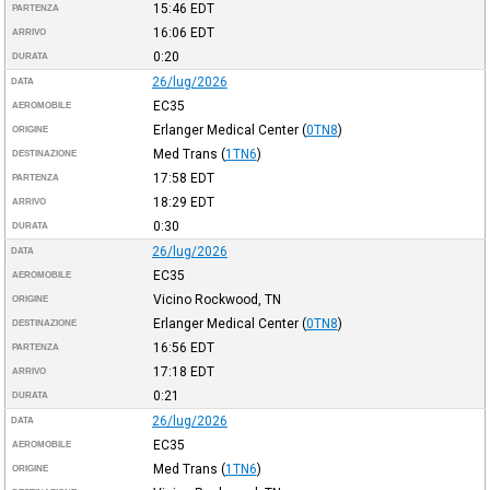
15:46
EDT
PARTENZA
16:06
EDT
ARRIVO
0:20
DURATA
26/lug/2026
DATA
EC35
AEROMOBILE
Erlanger Medical Center
(
0TN8
)
ORIGINE
Med Trans
(
1TN6
)
DESTINAZIONE
17:58
EDT
PARTENZA
18:29
EDT
ARRIVO
0:30
DURATA
26/lug/2026
DATA
EC35
AEROMOBILE
Vicino Rockwood, TN
ORIGINE
Erlanger Medical Center
(
0TN8
)
DESTINAZIONE
16:56
EDT
PARTENZA
17:18
EDT
ARRIVO
0:21
DURATA
26/lug/2026
DATA
EC35
AEROMOBILE
Med Trans
(
1TN6
)
ORIGINE