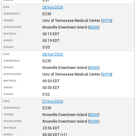
0:01
DURATA
28/lug/2026
DATA
EC35
AEROMOBILE
Univ of Tennessee Medical Center
(
09TN
)
ORIGINE
Knoxville Downtown Island
(
KDKX
)
DESTINAZIONE
00:15
EDT
PARTENZA
00:19
EDT
ARRIVO
0:03
DURATA
28/lug/2026
DATA
EC35
AEROMOBILE
Knoxville Downtown Island
(
KDKX
)
ORIGINE
Univ of Tennessee Medical Center
(
09TN
)
DESTINAZIONE
00:03
EDT
PARTENZA
00:05
EDT
ARRIVO
0:02
DURATA
27/lug/2026
DATA
EC35
AEROMOBILE
Knoxville Downtown Island
(
KDKX
)
ORIGINE
Knoxville Downtown Island
(
KDKX
)
DESTINAZIONE
23:56
EDT
PARTENZA
00:00
EDT
(+1)
ARRIVO