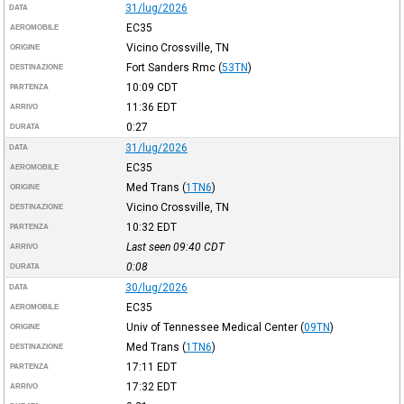
31/lug/2026
DATA
EC35
AEROMOBILE
Vicino Crossville, TN
ORIGINE
Fort Sanders Rmc
(
53TN
)
DESTINAZIONE
10:09
CDT
PARTENZA
11:36
EDT
ARRIVO
0:27
DURATA
31/lug/2026
DATA
EC35
AEROMOBILE
Med Trans
(
1TN6
)
ORIGINE
Vicino Crossville, TN
DESTINAZIONE
10:32
EDT
PARTENZA
Last seen 09:40
CDT
ARRIVO
0:08
DURATA
30/lug/2026
DATA
EC35
AEROMOBILE
Univ of Tennessee Medical Center
(
09TN
)
ORIGINE
Med Trans
(
1TN6
)
DESTINAZIONE
17:11
EDT
PARTENZA
17:32
EDT
ARRIVO