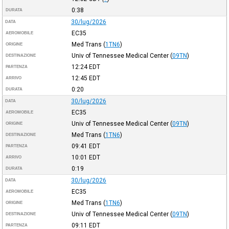
0:38
DURATA
30/lug/2026
DATA
EC35
AEROMOBILE
Med Trans
(
1TN6
)
ORIGINE
Univ of Tennessee Medical Center
(
09TN
)
DESTINAZIONE
12:24
EDT
PARTENZA
12:45
EDT
ARRIVO
0:20
DURATA
30/lug/2026
DATA
EC35
AEROMOBILE
Univ of Tennessee Medical Center
(
09TN
)
ORIGINE
Med Trans
(
1TN6
)
DESTINAZIONE
09:41
EDT
PARTENZA
10:01
EDT
ARRIVO
0:19
DURATA
30/lug/2026
DATA
EC35
AEROMOBILE
Med Trans
(
1TN6
)
ORIGINE
Univ of Tennessee Medical Center
(
09TN
)
DESTINAZIONE
09:11
EDT
PARTENZA