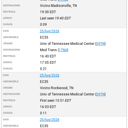
Vicino Madisonville, TN
DESTINAZIONE
19:30
EDT
PARTENZA
Last seen 19:40
EDT
ARRIVO
0:09
DURATA
25/lug/2026
DATA
EC35
AEROMOBILE
Univ of Tennessee Medical Center
(
09TN
)
ORIGINE
Med Trans
(
1TN6
)
DESTINAZIONE
16:43
EDT
PARTENZA
17:05
EDT
ARRIVO
0:21
DURATA
25/lug/2026
DATA
EC35
AEROMOBILE
Vicino Rockwood, TN
ORIGINE
Univ of Tennessee Medical Center
(
09TN
)
DESTINAZIONE
First seen 15:51
EDT
PARTENZA
16:03
EDT
ARRIVO
0:11
DURATA
25/lug/2026
DATA
EC35
AEROMOBILE