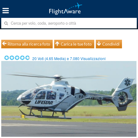
Ritorna alla ricerca foto
Carica le tue foto
Condividi
20
Voti (
4.65
Media) e
7.080
Visualizzazioni