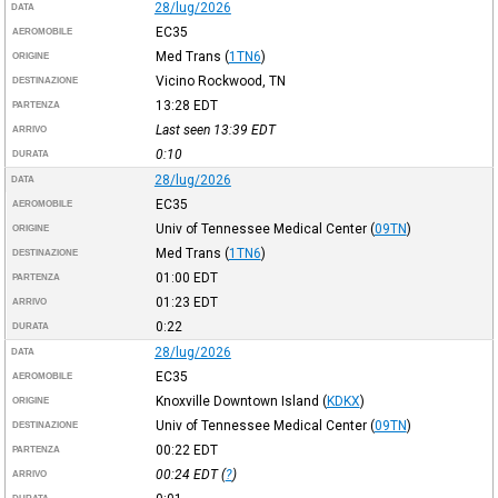
28/lug/2026
DATA
EC35
AEROMOBILE
Med Trans
(
1TN6
)
ORIGINE
Vicino Rockwood, TN
DESTINAZIONE
13:28
EDT
PARTENZA
Last seen 13:39
EDT
ARRIVO
0:10
DURATA
28/lug/2026
DATA
EC35
AEROMOBILE
Univ of Tennessee Medical Center
(
09TN
)
ORIGINE
Med Trans
(
1TN6
)
DESTINAZIONE
01:00
EDT
PARTENZA
01:23
EDT
ARRIVO
0:22
DURATA
28/lug/2026
DATA
EC35
AEROMOBILE
Knoxville Downtown Island
(
KDKX
)
ORIGINE
Univ of Tennessee Medical Center
(
09TN
)
DESTINAZIONE
00:22
EDT
PARTENZA
00:24
EDT
(
?
)
ARRIVO