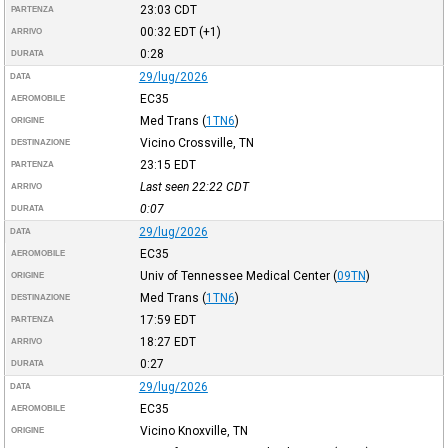
23:03
CDT
PARTENZA
00:32
EDT
(+1)
ARRIVO
0:28
DURATA
29/lug/2026
DATA
EC35
AEROMOBILE
Med Trans
(
1TN6
)
ORIGINE
Vicino Crossville, TN
DESTINAZIONE
23:15
EDT
PARTENZA
Last seen 22:22
CDT
ARRIVO
0:07
DURATA
29/lug/2026
DATA
EC35
AEROMOBILE
Univ of Tennessee Medical Center
(
09TN
)
ORIGINE
Med Trans
(
1TN6
)
DESTINAZIONE
17:59
EDT
PARTENZA
18:27
EDT
ARRIVO
0:27
DURATA
29/lug/2026
DATA
EC35
AEROMOBILE
Vicino Knoxville, TN
ORIGINE