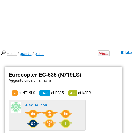
Like
Media
/
grande
/
piena
Eurocopter EC-635 (N719LS)
Aggiunto
circa un anno fa
of N719LS
of
EC35
at
KSRB
3
1668
389
Alex Boulton