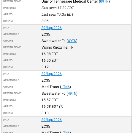
Univ of Tennessee Medical Center
(
09TN
)
DESTINAZIONE
First seen 17:29
EDT
PARTENZA
Last seen 17:35
EDT
ARRIVO
0:06
DURATA
29/lug/2026
DATA
EC35
AEROMOBILE
Sweetwater Fd
(
49TN
)
ORIGINE
Vicino Knoxville, TN
DESTINAZIONE
16:38
EDT
PARTENZA
16:50
EDT
ARRIVO
0:12
DURATA
29/lug/2026
DATA
EC35
AEROMOBILE
Med Trans
(
1TN6
)
ORIGINE
Sweetwater Fd
(
49TN
)
DESTINAZIONE
15:57
EDT
PARTENZA
16:08
EDT
(
?
)
ARRIVO
0:10
DURATA
29/lug/2026
DATA
EC35
AEROMOBILE
Med Trans
(
1TN6
)
ORIGINE