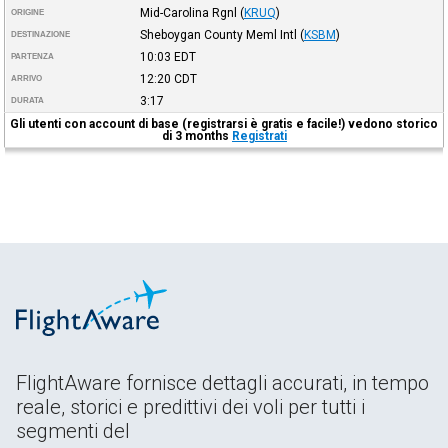
Mid-Carolina Rgnl
(
KRUQ
)
ORIGINE
Sheboygan County Meml Intl
(
KSBM
)
DESTINAZIONE
10:03
EDT
PARTENZA
12:20
CDT
ARRIVO
3:17
DURATA
Gli utenti con account di base (registrarsi è gratis e facile!) vedono storico
di 3 months
Registrati
FlightAware fornisce dettagli accurati, in tempo
reale, storici e predittivi dei voli per tutti i
segmenti del