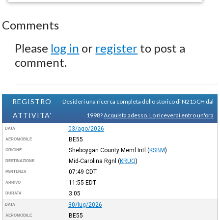
Comments
Please
log in
or
register
to post a
comment.
REGISTRO
Desideri una ricerca completa dello storico di N215CH dal
ATTIVITA'
1998?
Acquista adesso. Lo riceverai entro un'ora
03/ago/2026
DATA
BE55
AEROMOBILE
Sheboygan County Meml Intl
(
KSBM
)
ORIGINE
Mid-Carolina Rgnl
(
KRUQ
)
DESTINAZIONE
07:49
CDT
PARTENZA
11:55
EDT
ARRIVO
3:05
DURATA
30/lug/2026
DATA
BE55
AEROMOBILE