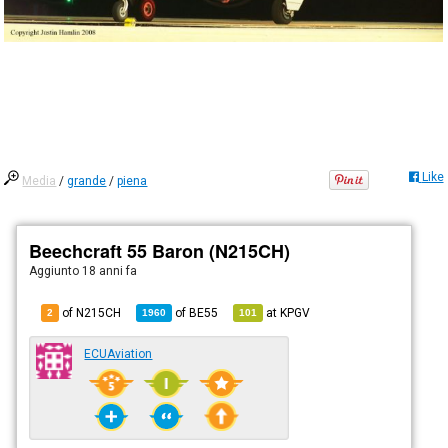
Like
Media
/
grande
/
piena
Beechcraft 55 Baron (N215CH)
Aggiunto
18 anni fa
of N215CH
of
BE55
at
KPGV
2
1960
101
ECUAviation