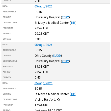
0:41
DURATA
05/ago/2026
DATA
EC35
AEROMOBILE
University Hospital
(
26KY
)
ORIGINE
St Mary's Medical Center
(
1II6
)
DESTINAZIONE
20:49
EDT
PARTENZA
20:28
CDT
ARRIVO
0:39
DURATA
05/ago/2026
DATA
EC35
AEROMOBILE
Ohio County
(
KJQD
)
ORIGINE
University Hospital
(
26KY
)
DESTINAZIONE
19:03
CDT
PARTENZA
20:49
EDT
ARRIVO
0:45
DURATA
05/ago/2026
DATA
EC35
AEROMOBILE
St Mary's Medical Center
(
1II6
)
ORIGINE
Vicino Hartford, KY
DESTINAZIONE
17:44
CDT
PARTENZA
Last seen 18:05
CDT
ARRIVO