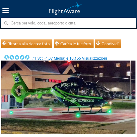
Ritorna alla ricerca foto
Carica le tue foto
Condividi
71
Voti (
4.67
Media) e
10.155
Visualizzazioni