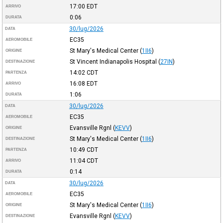
17:00
EDT
ARRIVO
0:06
DURATA
30/lug/2026
DATA
EC35
AEROMOBILE
St Mary's Medical Center
(
1II6
)
ORIGINE
St Vincent Indianapolis Hospital
(
27IN
)
DESTINAZIONE
14:02
CDT
PARTENZA
16:08
EDT
ARRIVO
1:06
DURATA
30/lug/2026
DATA
EC35
AEROMOBILE
Evansville Rgnl
(
KEVV
)
ORIGINE
St Mary's Medical Center
(
1II6
)
DESTINAZIONE
10:49
CDT
PARTENZA
11:04
CDT
ARRIVO
0:14
DURATA
30/lug/2026
DATA
EC35
AEROMOBILE
St Mary's Medical Center
(
1II6
)
ORIGINE
Evansville Rgnl
(
KEVV
)
DESTINAZIONE