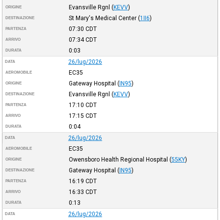
Evansville Rgnl
(
KEVV
)
ORIGINE
St Mary's Medical Center
(
1II6
)
DESTINAZIONE
07:30
CDT
PARTENZA
07:34
CDT
ARRIVO
0:03
DURATA
26/lug/2026
DATA
EC35
AEROMOBILE
Gateway Hospital
(
IN95
)
ORIGINE
Evansville Rgnl
(
KEVV
)
DESTINAZIONE
17:10
CDT
PARTENZA
17:15
CDT
ARRIVO
0:04
DURATA
26/lug/2026
DATA
EC35
AEROMOBILE
Owensboro Health Regional Hospital
(
55KY
)
ORIGINE
Gateway Hospital
(
IN95
)
DESTINAZIONE
16:19
CDT
PARTENZA
16:33
CDT
ARRIVO
0:13
DURATA
26/lug/2026
DATA