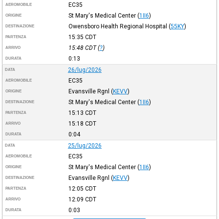
EC35
AEROMOBILE
St Mary's Medical Center
(
1II6
)
ORIGINE
Owensboro Health Regional Hospital
(
55KY
)
DESTINAZIONE
15:35
CDT
PARTENZA
15:48
CDT
(
?
)
ARRIVO
0:13
DURATA
26/lug/2026
DATA
EC35
AEROMOBILE
Evansville Rgnl
(
KEVV
)
ORIGINE
St Mary's Medical Center
(
1II6
)
DESTINAZIONE
15:13
CDT
PARTENZA
15:18
CDT
ARRIVO
0:04
DURATA
25/lug/2026
DATA
EC35
AEROMOBILE
St Mary's Medical Center
(
1II6
)
ORIGINE
Evansville Rgnl
(
KEVV
)
DESTINAZIONE
12:05
CDT
PARTENZA
12:09
CDT
ARRIVO
0:03
DURATA