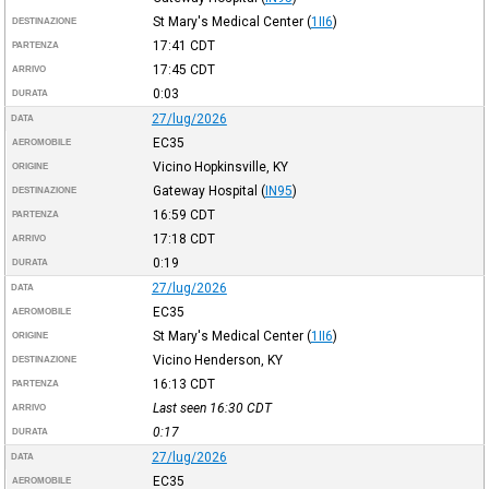
St Mary's Medical Center
(
1II6
)
DESTINAZIONE
17:41
CDT
PARTENZA
17:45
CDT
ARRIVO
0:03
DURATA
27/lug/2026
DATA
EC35
AEROMOBILE
Vicino Hopkinsville, KY
ORIGINE
Gateway Hospital
(
IN95
)
DESTINAZIONE
16:59
CDT
PARTENZA
17:18
CDT
ARRIVO
0:19
DURATA
27/lug/2026
DATA
EC35
AEROMOBILE
St Mary's Medical Center
(
1II6
)
ORIGINE
Vicino Henderson, KY
DESTINAZIONE
16:13
CDT
PARTENZA
Last seen 16:30
CDT
ARRIVO
0:17
DURATA
27/lug/2026
DATA
EC35
AEROMOBILE