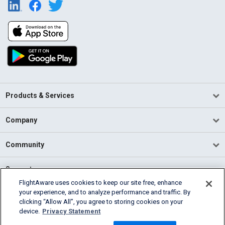
Products & Services
Company
Community
Support
FlightAware uses cookies to keep our site free, enhance
your experience, and to analyze performance and traffic. By
English (USA)
clicking “Allow All”, you agree to storing cookies on your
2026 FlightAware
device.
Privacy Statement
Terms of Use
Privacy
Cookie Settings