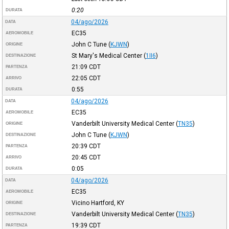
0:20
DURATA
04/ago/2026
DATA
EC35
AEROMOBILE
John C Tune
(
KJWN
)
ORIGINE
St Mary's Medical Center
(
1II6
)
DESTINAZIONE
21:09
CDT
PARTENZA
22:05
CDT
ARRIVO
0:55
DURATA
04/ago/2026
DATA
EC35
AEROMOBILE
Vanderbilt University Medical Center
(
TN35
)
ORIGINE
John C Tune
(
KJWN
)
DESTINAZIONE
20:39
CDT
PARTENZA
20:45
CDT
ARRIVO
0:05
DURATA
04/ago/2026
DATA
EC35
AEROMOBILE
Vicino Hartford, KY
ORIGINE
Vanderbilt University Medical Center
(
TN35
)
DESTINAZIONE
19:39
CDT
PARTENZA