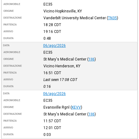
EC35
AEROMOBILE
Vicino Hopkinsville, KY
ORIGINE
Vanderbilt University Medical Center
(
TN35
)
DESTINAZIONE
18:28
CDT
PARTENZA
19:16
CDT
ARRIVO
0:48
DURATA
06/ago/2026
DATA
EC35
AEROMOBILE
St Mary's Medical Center
(
1II6
)
ORIGINE
Vicino Henderson, KY
DESTINAZIONE
16:51
CDT
PARTENZA
Last seen 17:08
CDT
ARRIVO
0:16
DURATA
06/ago/2026
DATA
EC35
AEROMOBILE
Evansville Rgnl
(
KEVV
)
ORIGINE
St Mary's Medical Center
(
1II6
)
DESTINAZIONE
11:57
CDT
PARTENZA
12:01
CDT
ARRIVO
0:03
DURATA