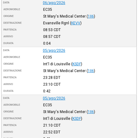
06/ago/2026
DATA
EC35
AEROMOBILE
St Mary's Medical Center
(
1II6
)
ORIGINE
Evansville Rgnl
(
KEVV
)
DESTINAZIONE
08:53
CDT
PARTENZA
08:57
CDT
ARRIVO
0:04
DURATA
05/ago/2026
DATA
EC35
AEROMOBILE
Int'l di Louisville
(
KSDF
)
ORIGINE
St Mary's Medical Center
(
1II6
)
DESTINAZIONE
23:28
EDT
PARTENZA
23:10
CDT
ARRIVO
0:42
DURATA
05/ago/2026
DATA
EC35
AEROMOBILE
St Mary's Medical Center
(
1II6
)
ORIGINE
Int'l di Louisville
(
KSDF
)
DESTINAZIONE
21:10
CDT
PARTENZA
22:52
EDT
ARRIVO