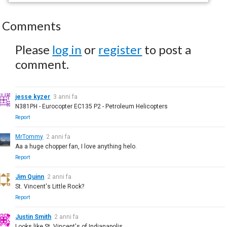
Comments
Please
log in
or
register
to post a
comment.
jesse kyzer
3 anni fa
N381PH - Eurocopter EC135 P2 - Petroleum Helicopters
Report
MrTommy
2 anni fa
Aa a huge chopper fan, I love anything helo.
Report
Jim Quinn
2 anni fa
St. Vincent's Little Rock?
Report
Justin Smith
2 anni fa
Looks like St. Vincent's of Indianapolis.