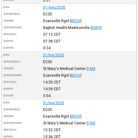
0:21
DURATA
01/ago/2026
DATA
EC35
AEROMOBILE
Evansville Rgnl
(
KEVV
)
ORIGINE
Baptist Health-Madisonville
(
60KY
)
DESTINAZIONE
07:13
CDT
PARTENZA
07:38
CDT
ARRIVO
0:24
DURATA
31/lug/2026
DATA
EC35
AEROMOBILE
St Mary's Medical Center
(
1II6
)
ORIGINE
Evansville Rgnl
(
KEVV
)
DESTINAZIONE
14:35
CDT
PARTENZA
14:39
CDT
ARRIVO
0:04
DURATA
31/lug/2026
DATA
EC35
AEROMOBILE
Evansville Rgnl
(
KEVV
)
ORIGINE
St Mary's Medical Center
(
1II6
)
DESTINAZIONE
13:32
CDT
PARTENZA
13:36
CDT
ARRIVO