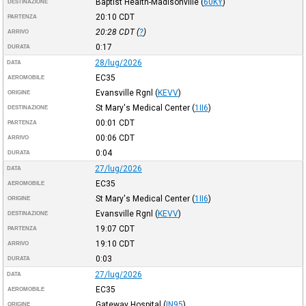
Baptist Health-Madisonville
(
60KY
)
DESTINAZIONE
20:10
CDT
PARTENZA
20:28
CDT
(
?
)
ARRIVO
0:17
DURATA
28/lug/2026
DATA
EC35
AEROMOBILE
Evansville Rgnl
(
KEVV
)
ORIGINE
St Mary's Medical Center
(
1II6
)
DESTINAZIONE
00:01
CDT
PARTENZA
00:06
CDT
ARRIVO
0:04
DURATA
27/lug/2026
DATA
EC35
AEROMOBILE
St Mary's Medical Center
(
1II6
)
ORIGINE
Evansville Rgnl
(
KEVV
)
DESTINAZIONE
19:07
CDT
PARTENZA
19:10
CDT
ARRIVO
0:03
DURATA
27/lug/2026
DATA
EC35
AEROMOBILE
Gateway Hospital
(
IN95
)
ORIGINE