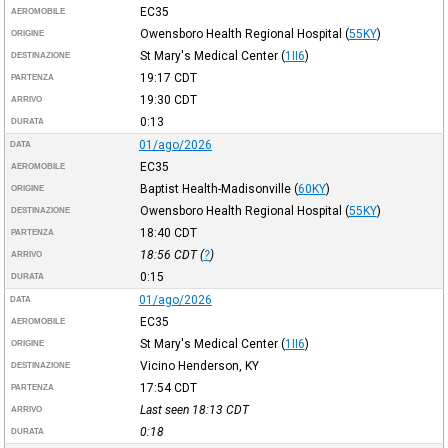
EC35
AEROMOBILE
Owensboro Health Regional Hospital
(
55KY
)
ORIGINE
St Mary's Medical Center
(
1II6
)
DESTINAZIONE
19:17
CDT
PARTENZA
19:30
CDT
ARRIVO
0:13
DURATA
01/ago/2026
DATA
EC35
AEROMOBILE
Baptist Health-Madisonville
(
60KY
)
ORIGINE
Owensboro Health Regional Hospital
(
55KY
)
DESTINAZIONE
18:40
CDT
PARTENZA
18:56
CDT
(
?
)
ARRIVO
0:15
DURATA
01/ago/2026
DATA
EC35
AEROMOBILE
St Mary's Medical Center
(
1II6
)
ORIGINE
Vicino Henderson, KY
DESTINAZIONE
17:54
CDT
PARTENZA
Last seen 18:13
CDT
ARRIVO
0:18
DURATA