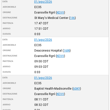
01/ago/2026
DATA
EC35
AEROMOBILE
Evansville Rgnl
(
KEVV
)
ORIGINE
St Mary's Medical Center
(
1II6
)
DESTINAZIONE
17:47
CDT
PARTENZA
17:51
CDT
ARRIVO
0:03
DURATA
01/ago/2026
DATA
EC35
AEROMOBILE
Deaconess Hospital
(
16IN
)
ORIGINE
Evansville Rgnl
(
KEVV
)
DESTINAZIONE
09:00
CDT
PARTENZA
09:03
CDT
ARRIVO
0:03
DURATA
01/ago/2026
DATA
EC35
AEROMOBILE
Baptist Health-Madisonville
(
60KY
)
ORIGINE
Evansville Rgnl
(
KEVV
)
DESTINAZIONE
08:11
CDT
PARTENZA
08:32
CDT
ARRIVO