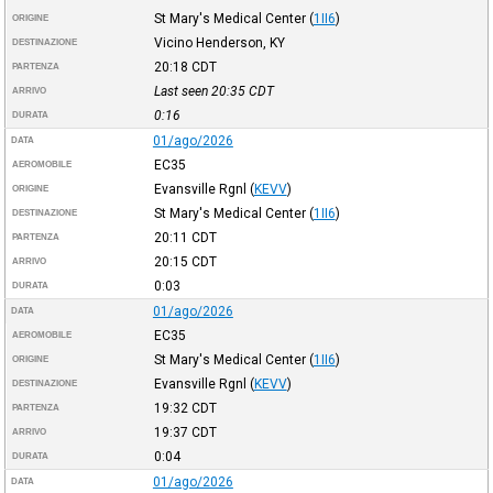
St Mary's Medical Center
(
1II6
)
ORIGINE
Vicino Henderson, KY
DESTINAZIONE
20:18
CDT
PARTENZA
Last seen 20:35
CDT
ARRIVO
0:16
DURATA
01/ago/2026
DATA
EC35
AEROMOBILE
Evansville Rgnl
(
KEVV
)
ORIGINE
St Mary's Medical Center
(
1II6
)
DESTINAZIONE
20:11
CDT
PARTENZA
20:15
CDT
ARRIVO
0:03
DURATA
01/ago/2026
DATA
EC35
AEROMOBILE
St Mary's Medical Center
(
1II6
)
ORIGINE
Evansville Rgnl
(
KEVV
)
DESTINAZIONE
19:32
CDT
PARTENZA
19:37
CDT
ARRIVO
0:04
DURATA
01/ago/2026
DATA