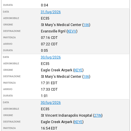
0:04
DURATA
31/lug/2026
DATA
EC35
AEROMOBILE
St Mary's Medical Center
(
1II6
)
ORIGINE
Evansville Rgnl
(
KEVV
)
DESTINAZIONE
07:16
CDT
PARTENZA
07:22
CDT
ARRIVO
0:05
DURATA
30/lug/2026
DATA
EC35
AEROMOBILE
Eagle Creek Airpark
(
KEYE
)
ORIGINE
St Mary's Medical Center
(
1II6
)
DESTINAZIONE
17:31
EDT
PARTENZA
17:33
CDT
ARRIVO
1:01
DURATA
30/lug/2026
DATA
EC35
AEROMOBILE
St Vincent Indianapolis Hospital
(
27IN
)
ORIGINE
Eagle Creek Airpark
(
KEYE
)
DESTINAZIONE
16:54
EDT
PARTENZA