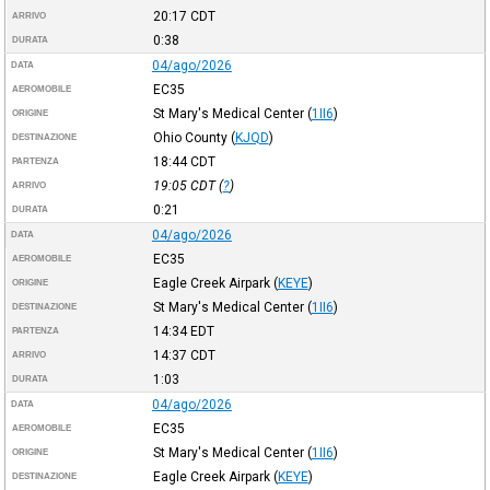
20:17
CDT
ARRIVO
0:38
DURATA
04/ago/2026
DATA
EC35
AEROMOBILE
St Mary's Medical Center
(
1II6
)
ORIGINE
Ohio County
(
KJQD
)
DESTINAZIONE
18:44
CDT
PARTENZA
19:05
CDT
(
?
)
ARRIVO
0:21
DURATA
04/ago/2026
DATA
EC35
AEROMOBILE
Eagle Creek Airpark
(
KEYE
)
ORIGINE
St Mary's Medical Center
(
1II6
)
DESTINAZIONE
14:34
EDT
PARTENZA
14:37
CDT
ARRIVO
1:03
DURATA
04/ago/2026
DATA
EC35
AEROMOBILE
St Mary's Medical Center
(
1II6
)
ORIGINE
Eagle Creek Airpark
(
KEYE
)
DESTINAZIONE