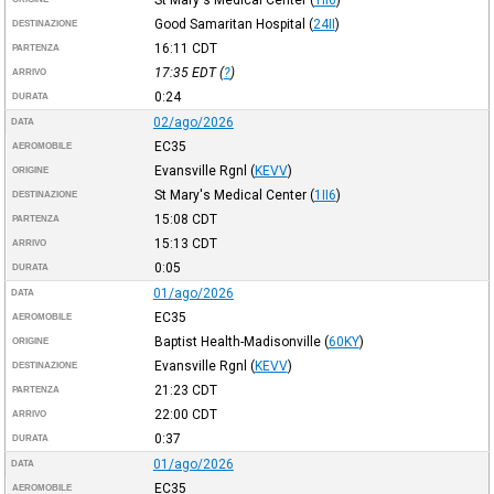
Good Samaritan Hospital
(
24II
)
DESTINAZIONE
16:11
CDT
PARTENZA
17:35
EDT
(
?
)
ARRIVO
0:24
DURATA
02/ago/2026
DATA
EC35
AEROMOBILE
Evansville Rgnl
(
KEVV
)
ORIGINE
St Mary's Medical Center
(
1II6
)
DESTINAZIONE
15:08
CDT
PARTENZA
15:13
CDT
ARRIVO
0:05
DURATA
01/ago/2026
DATA
EC35
AEROMOBILE
Baptist Health-Madisonville
(
60KY
)
ORIGINE
Evansville Rgnl
(
KEVV
)
DESTINAZIONE
21:23
CDT
PARTENZA
22:00
CDT
ARRIVO
0:37
DURATA
01/ago/2026
DATA
EC35
AEROMOBILE