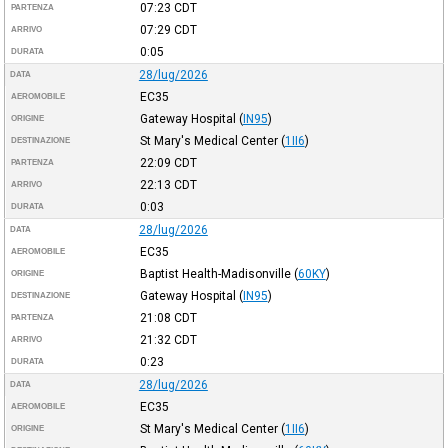
07:23
CDT
PARTENZA
07:29
CDT
ARRIVO
0:05
DURATA
28/lug/2026
DATA
EC35
AEROMOBILE
Gateway Hospital
(
IN95
)
ORIGINE
St Mary's Medical Center
(
1II6
)
DESTINAZIONE
22:09
CDT
PARTENZA
22:13
CDT
ARRIVO
0:03
DURATA
28/lug/2026
DATA
EC35
AEROMOBILE
Baptist Health-Madisonville
(
60KY
)
ORIGINE
Gateway Hospital
(
IN95
)
DESTINAZIONE
21:08
CDT
PARTENZA
21:32
CDT
ARRIVO
0:23
DURATA
28/lug/2026
DATA
EC35
AEROMOBILE
St Mary's Medical Center
(
1II6
)
ORIGINE