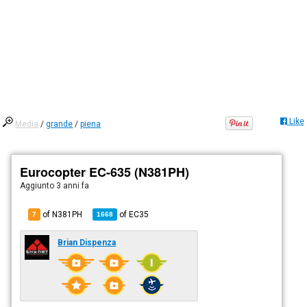
Like
Media
/
grande
/
piena
Eurocopter EC-635 (N381PH)
Aggiunto
3 anni fa
of N381PH
of
EC35
7
1668
Brian Dispenza