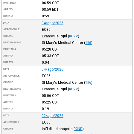
06:59
CDT
PARTENZA
08:59
EDT
ARRIVO
0:59
DURATA
04/ago/2026
DATA
EC35
AEROMOBILE
Evansville Rgnl
(
KEVV
)
ORIGINE
St Mary's Medical Center
(
1II6
)
DESTINAZIONE
05:28
CDT
PARTENZA
05:33
CDT
ARRIVO
0:04
DURATA
04/ago/2026
DATA
EC35
AEROMOBILE
St Mary's Medical Center
(
1II6
)
ORIGINE
Evansville Rgnl
(
KEVV
)
DESTINAZIONE
05:06
CDT
PARTENZA
05:25
CDT
ARRIVO
0:19
DURATA
02/ago/2026
DATA
EC35
AEROMOBILE
Int'l di Indianapolis
(
KIND
)
ORIGINE