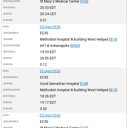
St Mary's Medical Center
(
1II6
)
DESTINAZIONE
20:33
EDT
PARTENZA
20:24
CDT
ARRIVO
0:51
DURATA
02/ago/2026
DATA
EC35
AEROMOBILE
Methodist Hospital A Building West Helipad
(
81II
)
ORIGINE
Int'l di Indianapolis
(
KIND
)
DESTINAZIONE
19:53
EDT
PARTENZA
20:05
EDT
ARRIVO
0:12
DURATA
02/ago/2026
DATA
EC35
AEROMOBILE
Good Samaritan Hospital
(
24II
)
ORIGINE
Methodist Hospital A Building West Helipad
(
81II
)
DESTINAZIONE
18:26
EDT
PARTENZA
19:17
EDT
ARRIVO
0:50
DURATA
02/ago/2026
DATA
EC35
AEROMOBILE
St Mary's Medical Center
(
1II6
)
ORIGINE