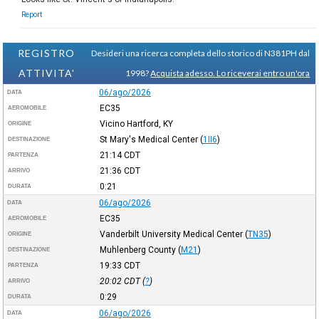
Report
REGISTRO
Desideri una ricerca completa dello storico di N381PH dal
ATTIVITA'
1998?
Acquista adesso. Lo riceverai entro un'ora
06/ago/2026
DATA
EC35
AEROMOBILE
Vicino Hartford, KY
ORIGINE
St Mary's Medical Center
(
1II6
)
DESTINAZIONE
21:14
CDT
PARTENZA
21:36
CDT
ARRIVO
0:21
DURATA
06/ago/2026
DATA
EC35
AEROMOBILE
Vanderbilt University Medical Center
(
TN35
)
ORIGINE
Muhlenberg County
(
M21
)
DESTINAZIONE
19:33
CDT
PARTENZA
20:02
CDT
(
?
)
ARRIVO
0:29
DURATA
06/ago/2026
DATA