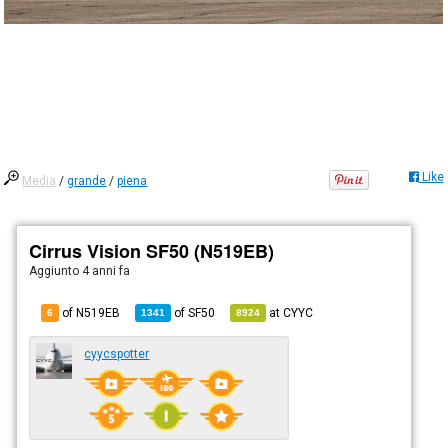
Like
Media
/
grande
/
piena
Cirrus Vision SF50 (N519EB)
Aggiunto
4 anni fa
of N519EB
of
SF50
at
CYYC
6
1341
8924
cyycspotter