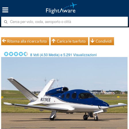
Ritorna alla ricerca foto
Carica le tue foto
Condividi
8
Voti (
4.50
Media) e
5.291
Visualizzazioni