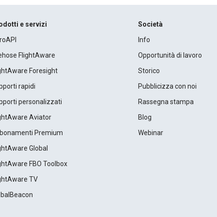
odotti e servizi
Società
roAPI
Info
rehose FlightAware
Opportunità di lavoro
ightAware Foresight
Storico
porti rapidi
Pubblicizza con noi
porti personalizzati
Rassegna stampa
ightAware Aviator
Blog
bonamenti Premium
Webinar
ightAware Global
ightAware FBO Toolbox
ightAware TV
obalBeacon