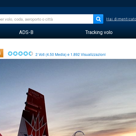
Hai dimenticato
ADS-B
Tracking volo
i
2
Voti (
4.50
Media) e
1.892
Visualizzazioni