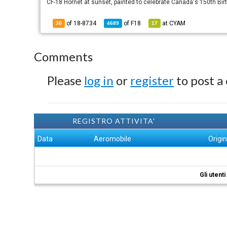
CF-18 Hornet at sunset, painted to celebrate Canada's 150th Bir
of 18-8734
of
F18
at
CYAM
30
4689
17
Comments
Please
log in
or
register
to post a
REGISTRO ATTIVITA'
Data
Aeromobile
Origi
Gli utent