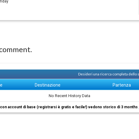
thday
 comment.
Desideri una ricerca completa dello 
ne
Destinazione
Partenza
No Recent History Data
i con account di base (registrarsi è gratis e facile!) vedono storico di 3 months