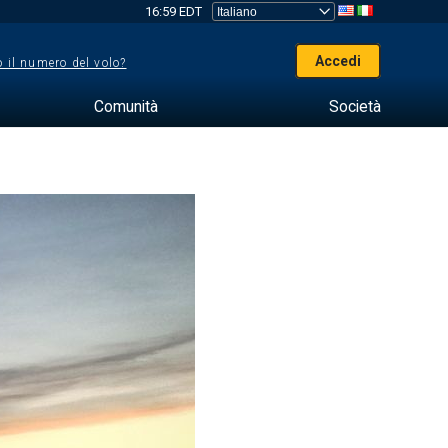
16:59 EDT
Accedi
 il numero del volo?
Comunità
Società