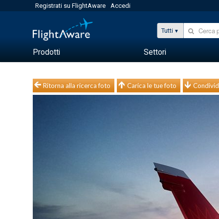
Registrati su FlightAware
Accedi
Tutti
Prodotti
Settori
Ritorna alla ricerca foto
Carica le tue foto
Condivid