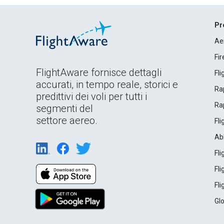
Pr
Ae
Fi
FlightAware fornisce dettagli
Fl
accurati, in tempo reale, storici e
Rap
predittivi dei voli per tutti i
Rap
segmenti del
settore aereo.
Fl
Ab
Fl
Fl
Fl
Gl