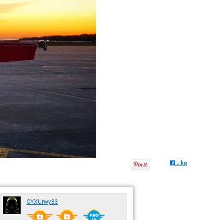
Like
CYXUrwy33