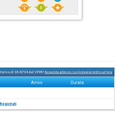
storico di 18-8734 dal 1998?
Acquista adesso. Lo riceverai entro un'ora
Arrivo
Durata
Registrati