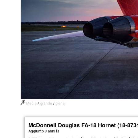
Media
/
grande
/
piena
McDonnell Douglas FA-18 Hornet (18-873
Aggiunto
8 anni fa