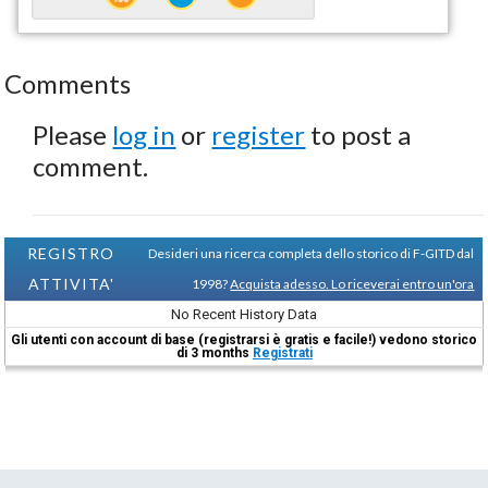
Comments
Please
log in
or
register
to post a
comment.
REGISTRO
Desideri una ricerca completa dello storico di F-GITD dal
ATTIVITA'
1998?
Acquista adesso. Lo riceverai entro un'ora
No Recent History Data
Gli utenti con account di base (registrarsi è gratis e facile!) vedono storico
di 3 months
Registrati