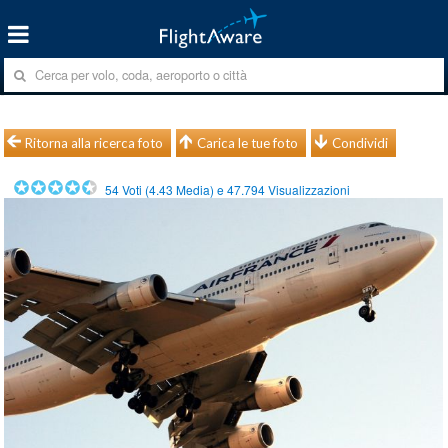
Ritorna alla ricerca foto
Carica le tue foto
Condividi
54
Voti (
4.43
Media) e
47.794
Visualizzazioni