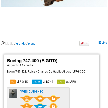
Like
Media
/
grande
/
piena
Boeing 747-400 (F-GITD)
Aggiunto
14 anni fa
Boing 747-428, Roissy Charles De Gaulle Airport (LFPG-CDG)
of F-GITD
of
B744
at
LFPG
80
36369
3777
YVES QUEIGNEC