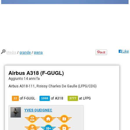
Like
Media
/
grande
/
piena
Airbus A318 (F-GUGL)
Aggiunto
14 anni fa
Airbus A318-111, Roissy Charles De Gaulle (LFPG/CDG)
of F-GUGL
of
A318
at
LFPG
22
1068
3777
YVES QUEIGNEC