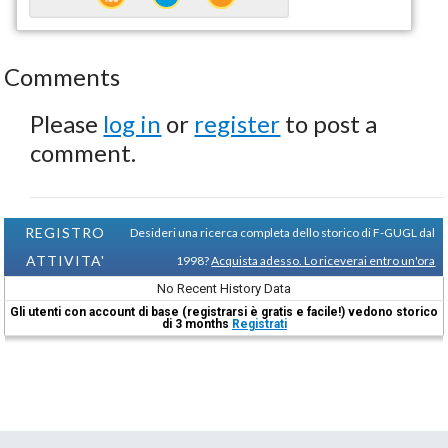
Comments
Please
log in
or
register
to post a
comment.
REGISTRO
Desideri una ricerca completa dello storico di F-GUGL dal
ATTIVITA'
1998?
Acquista adesso. Lo riceverai entro un'ora
No Recent History Data
Gli utenti con account di base (registrarsi è gratis e facile!) vedono storico
di 3 months
Registrati