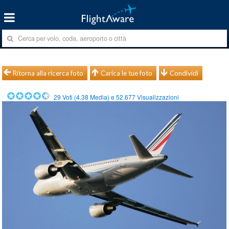
Ritorna alla ricerca foto
Carica le tue foto
Condividi
29
Voti (
4.38
Media) e
52.677
Visualizzazioni