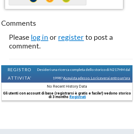
Comments
Please
log in
or
register
to post a
comment.
REGISTRO
Desideri una ricerca completa dello storico di N217HM dal
ATTIVITA'
1998?
Acquista adesso. Lo riceverai entro un'ora
No Recent History Data
Gli utenti con account di base (registrarsi è gratis e facile!) vedono storico
di 3 months
Registrati