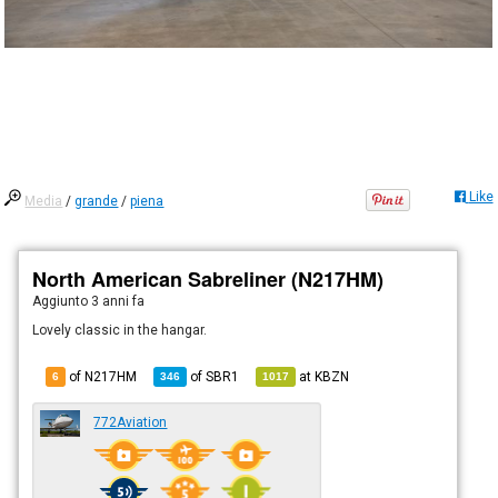
Like
Media
/
grande
/
piena
North American Sabreliner (N217HM)
Aggiunto
3 anni fa
Lovely classic in the hangar.
of N217HM
of
SBR1
at
KBZN
6
346
1017
772Aviation