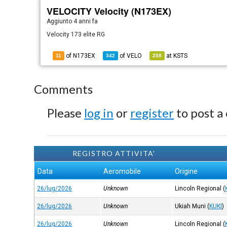
VELOCITY Velocity (N173EX)
Aggiunto
4 anni fa
Velocity 173 elite RG
of N173EX
of
VELO
at
KSTS
11
342
258
Comments
Please
log in
or
register
to post a
REGISTRO ATTIVITA'
Data
Aeromobile
Origine
26/lug/2026
Unknown
Lincoln Regional
(
26/lug/2026
Unknown
Ukiah Muni
(
KUKI
)
26/lug/2026
Unknown
Lincoln Regional
(