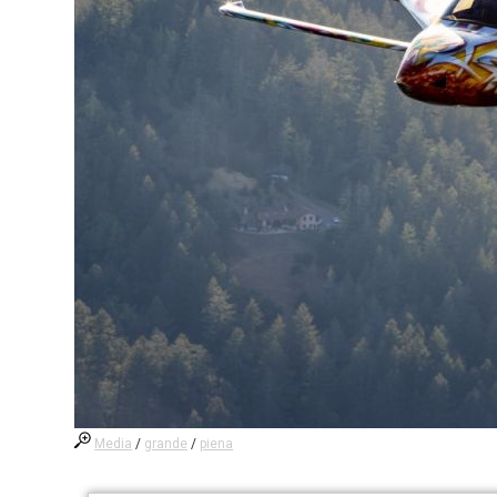
Media
/
grande
/
piena