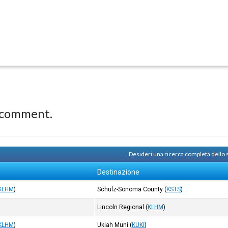
 comment.
Desideri una ricerca completa dello
Destinazione
KLHM
)
Schulz-Sonoma County
(
KSTS
)
Lincoln Regional
(
KLHM
)
KLHM
)
Ukiah Muni
(
KUKI
)