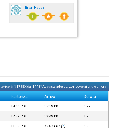
Brian Hauck
 storico di N173EX dal 1998?
Acquista adesso. Lo riceverai entro un'ora
Partenza
Arrivo
Durata
14:50
PDT
15:19
PDT
0:29
12:29
PDT
13:49
PDT
1:20
11:32
PDT
12:07
PDT
(
?
)
0:35