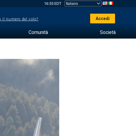
16:55 EDT
Accedi
 il numero del volo?
Comunità
Società