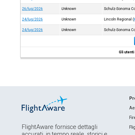
26/lug/2026
Unknown
Schulz-Sonoma C
24/lug/2026
Unknown
Lincoln Regional
(
24/lug/2026
Unknown
Schulz-Sonoma C
Gli utent
Pr
Ae
Fi
FlightAware fornisce dettagli
Fl
accurati, in tempo reale, storici e