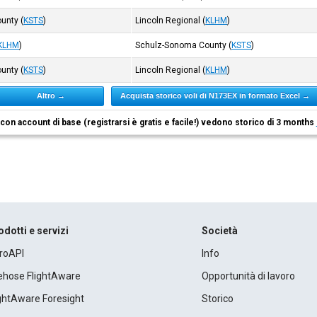
ounty
(
KSTS
)
Lincoln Regional
(
KLHM
)
KLHM
)
Schulz-Sonoma County
(
KSTS
)
ounty
(
KSTS
)
Lincoln Regional
(
KLHM
)
Altro →
Acquista storico voli di N173EX in formato Excel →
i con account di base (registrarsi è gratis e facile!) vedono storico di 3 months
odotti e servizi
Società
roAPI
Info
rehose FlightAware
Opportunità di lavoro
ightAware Foresight
Storico