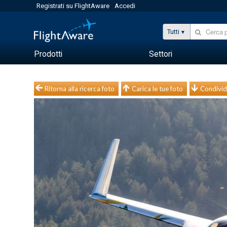
Registrati su FlightAware
Accedi
Tutti
Prodotti
Settori
Ritorna alla ricerca foto
Carica le tue foto
Condivid