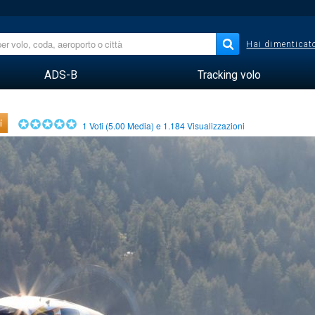
Hai dimenticato
ADS-B
Tracking volo
i
1
Voti (
5.00
Media) e
1.184
Visualizzazioni