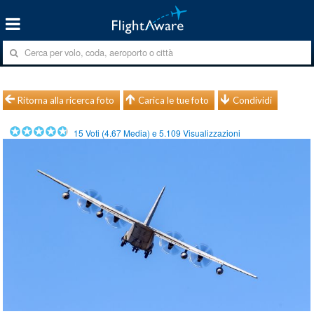
Ritorna alla ricerca foto
Carica le tue foto
Condividi
15
Voti (
4.67
Media) e
5.109
Visualizzazioni