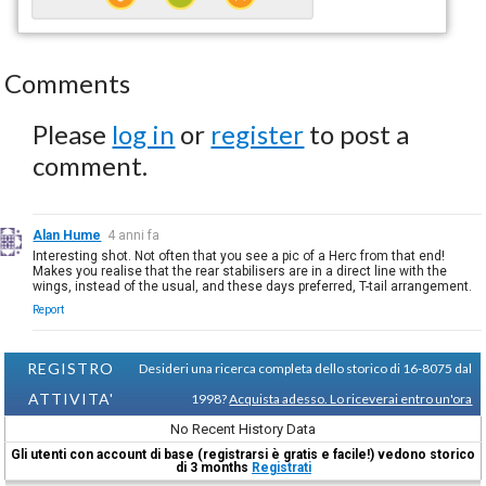
Comments
Please
log in
or
register
to post a
comment.
Alan Hume
4 anni fa
Interesting shot. Not often that you see a pic of a Herc from that end!
Makes you realise that the rear stabilisers are in a direct line with the
wings, instead of the usual, and these days preferred, T-tail arrangement.
Report
REGISTRO
Desideri una ricerca completa dello storico di 16-8075 dal
ATTIVITA'
1998?
Acquista adesso. Lo riceverai entro un'ora
No Recent History Data
Gli utenti con account di base (registrarsi è gratis e facile!) vedono storico
di 3 months
Registrati