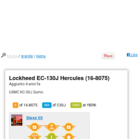
Like
Media
/
grande
/
piena
Lockheed EC-130J Hercules (16-8075)
Aggiunto
4 anni fa
USMC KC-30J Sumo
of 16-8075
of
C30J
at
YBRK
9
384
2355
Steve Vit