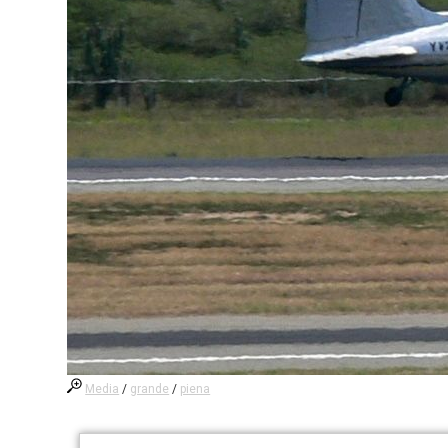
Media
/
grande
/
piena