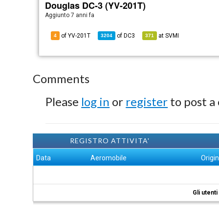
Douglas DC-3 (YV-201T)
Aggiunto
7 anni fa
of YV-201T
of
DC3
at
SVMI
4
3204
371
Comments
Please
log in
or
register
to post a
REGISTRO ATTIVITA'
Data
Aeromobile
Origi
Gli utent