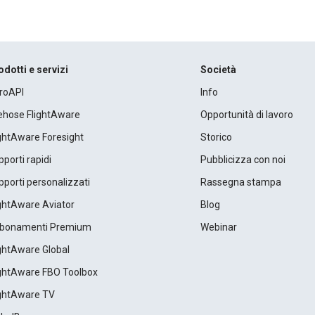
odotti e servizi
Società
roAPI
Info
rehose FlightAware
Opportunità di lavoro
ightAware Foresight
Storico
porti rapidi
Pubblicizza con noi
porti personalizzati
Rassegna stampa
ightAware Aviator
Blog
bonamenti Premium
Webinar
ightAware Global
ightAware FBO Toolbox
ightAware TV