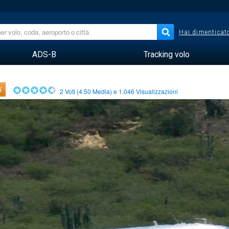
Hai dimenticato
ADS-B
Tracking volo
i
2
Voti (
4.50
Media) e
1.046
Visualizzazioni