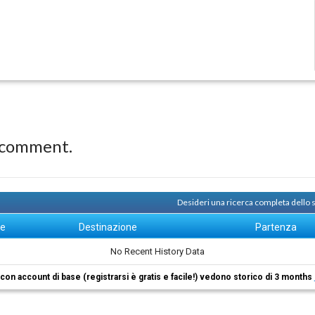
 comment.
Desideri una ricerca completa dello 
ne
Destinazione
Partenza
No Recent History Data
i con account di base (registrarsi è gratis e facile!) vedono storico di 3 months