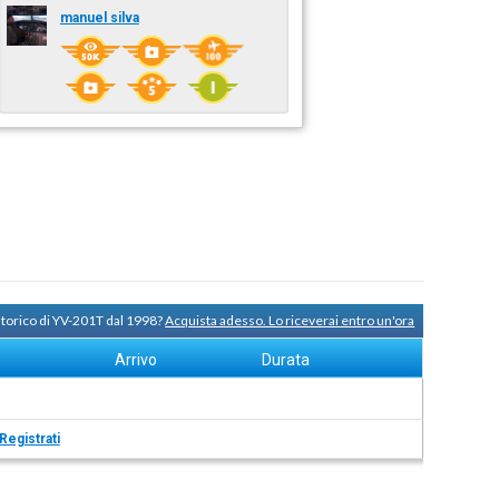
manuel silva
storico di YV-201T dal 1998?
Acquista adesso. Lo riceverai entro un'ora
Arrivo
Durata
Registrati