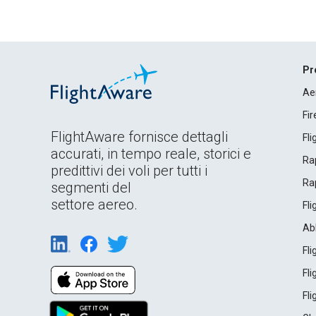
Pr
Ae
Fi
FlightAware fornisce dettagli
Fl
accurati, in tempo reale, storici e
Rap
predittivi dei voli per tutti i
Rap
segmenti del
settore aereo.
Fl
Ab
Fl
Fl
Fl