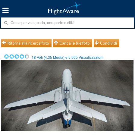
Ritorna alla ricerca foto
Carica le tue foto
Condividi
18
Voti (
4.35
Media) e
5.565
Visualizzazioni