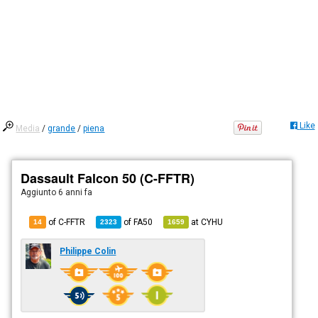
Like
Media
/
grande
/
piena
Dassault Falcon 50 (C-FFTR)
Aggiunto
6 anni fa
of C-FFTR
of
FA50
at
CYHU
14
2323
1659
Philippe Colin