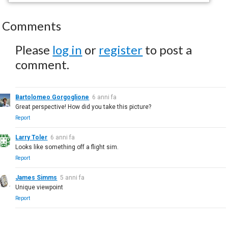
Comments
Please
log in
or
register
to post a
comment.
Bartolomeo Gorgoglione
6 anni fa
Great perspective! How did you take this picture?
Report
Larry Toler
6 anni fa
Looks like something off a flight sim.
Report
James Simms
5 anni fa
Unique viewpoint
Report