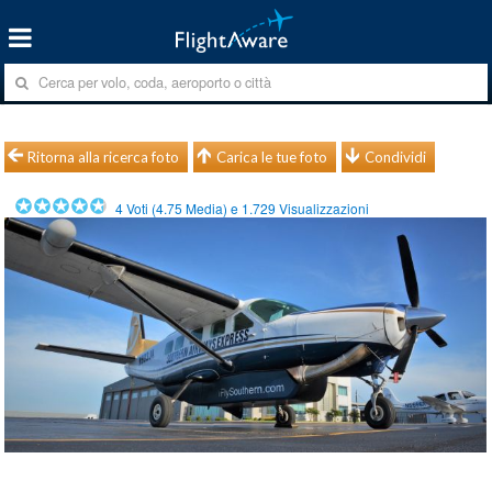
Ritorna alla ricerca foto
Carica le tue foto
Condividi
4
Voti (
4.75
Media) e
1.729
Visualizzazioni