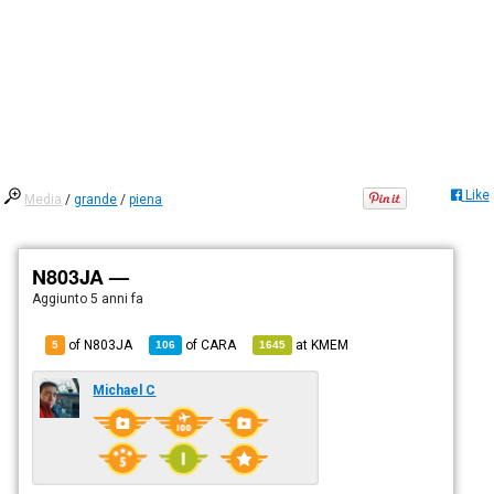
Like
Media
/
grande
/
piena
N803JA —
Aggiunto
5 anni fa
of N803JA
of
CARA
at
KMEM
5
106
1645
Michael C