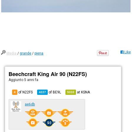
Like
Media
/
grande
/
piena
Beechcraft King Air 90 (N22FS)
Aggiunto
5 anni fa
of N22FS
of
BE9L
at
KSNA
4
4227
5310
ae6db