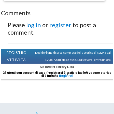
Comments
Please
log in
or
register
to post a
comment.
REGISTRO
Desideri una ricerca completa dello storico di N22FS dal
ATTIVITA'
1998?
Acquista adesso. Lo riceverai entro un'ora
No Recent History Data
Gli utenti con account di base (registrarsi è gratis e facile!) vedono storico
di 3 months
Registrati