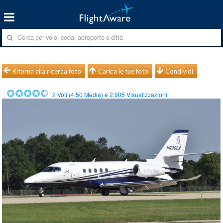
Ritorna alla ricerca foto
Carica le tue foto
Condividi
2
Voti (
4.50
Media) e
2.905
Visualizzazioni