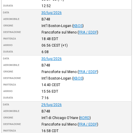
12:52
DURATA
30/lug/2026
DATA
B748
AEROMOBILE
Int'l Boston-Logan
(
KBOS
)
ORIGINE
Francoforte sul Meno
(
FRA / EDDF
)
DESTINAZIONE
18:48
EDT
PARTENZA
06:56
CEST
(+1)
ARRIVO
6:08
DURATA
30/lug/2026
DATA
B748
AEROMOBILE
Francoforte sul Meno
(
FRA / EDDF
)
ORIGINE
Int'l Boston-Logan
(
KBOS
)
DESTINAZIONE
14:40
CEST
PARTENZA
15:56
EDT
ARRIVO
7:16
DURATA
29/lug/2026
DATA
B748
AEROMOBILE
Int'l di Chicago O'Hare
(
KORD
)
ORIGINE
Francoforte sul Meno
(
FRA / EDDF
)
DESTINAZIONE
16:58
CDT
PARTENZA