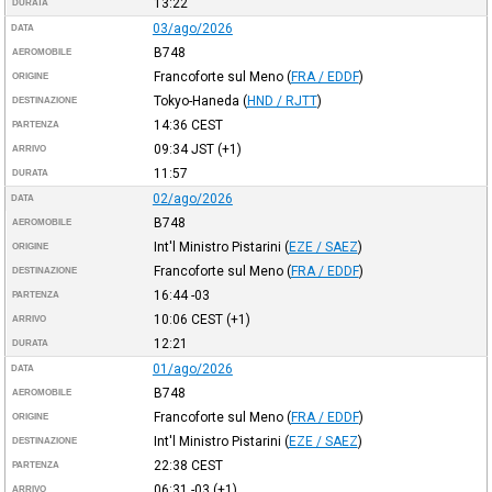
13:22
DURATA
03/ago/2026
DATA
B748
AEROMOBILE
Francoforte sul Meno
(
FRA / EDDF
)
ORIGINE
Tokyo-Haneda
(
HND / RJTT
)
DESTINAZIONE
14:36
CEST
PARTENZA
09:34
JST
(+1)
ARRIVO
11:57
DURATA
02/ago/2026
DATA
B748
AEROMOBILE
Int'l Ministro Pistarini
(
EZE / SAEZ
)
ORIGINE
Francoforte sul Meno
(
FRA / EDDF
)
DESTINAZIONE
16:44
-03
PARTENZA
10:06
CEST
(+1)
ARRIVO
12:21
DURATA
01/ago/2026
DATA
B748
AEROMOBILE
Francoforte sul Meno
(
FRA / EDDF
)
ORIGINE
Int'l Ministro Pistarini
(
EZE / SAEZ
)
DESTINAZIONE
22:38
CEST
PARTENZA
06:31
-03
(+1)
ARRIVO