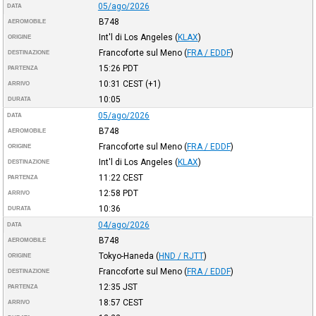
05/ago/2026
DATA
B748
AEROMOBILE
Int'l di Los Angeles
(
KLAX
)
ORIGINE
Francoforte sul Meno
(
FRA / EDDF
)
DESTINAZIONE
15:26
PDT
PARTENZA
10:31
CEST
(+1)
ARRIVO
10:05
DURATA
05/ago/2026
DATA
B748
AEROMOBILE
Francoforte sul Meno
(
FRA / EDDF
)
ORIGINE
Int'l di Los Angeles
(
KLAX
)
DESTINAZIONE
11:22
CEST
PARTENZA
12:58
PDT
ARRIVO
10:36
DURATA
04/ago/2026
DATA
B748
AEROMOBILE
Tokyo-Haneda
(
HND / RJTT
)
ORIGINE
Francoforte sul Meno
(
FRA / EDDF
)
DESTINAZIONE
12:35
JST
PARTENZA
18:57
CEST
ARRIVO