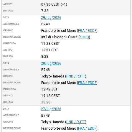
07:30
CEST
(+1)
ARRIVO
7:32
DURATA
29/lug/2026
DATA
B748
AEROMOBILE
Francoforte sul Meno
(
FRA / EDDF
)
ORIGINE
Int'l di Chicago O'Hare
(
KORD
)
DESTINAZIONE
11:23
CEST
PARTENZA
12:51
CDT
ARRIVO
8:28
DURATA
28/lug/2026
DATA
B748
AEROMOBILE
Tokyo-Haneda
(
HND / RJTT
)
ORIGINE
Francoforte sul Meno
(
FRA / EDDF
)
DESTINAZIONE
12:42
JST
PARTENZA
19:12
CEST
ARRIVO
13:30
DURATA
27/lug/2026
DATA
B748
AEROMOBILE
Tokyo-Haneda
(
HND / RJTT
)
ORIGINE
Francoforte sul Meno
(
FRA / EDDF
)
DESTINAZIONE