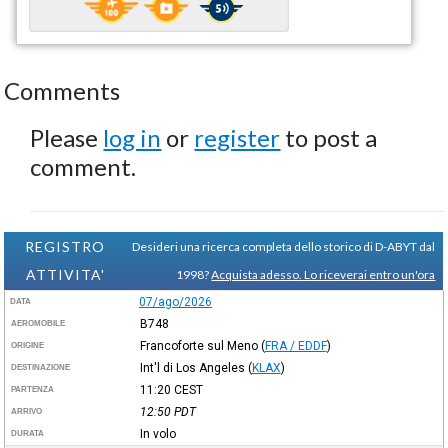
Comments
Please
log in
or
register
to post a
comment.
REGISTRO
Desideri una ricerca completa dello storico di D-ABYT dal
ATTIVITA'
1998?
Acquista adesso. Lo riceverai entro un'ora
07/ago/2026
DATA
B748
AEROMOBILE
Francoforte sul Meno
(
FRA / EDDF
)
ORIGINE
Int'l di Los Angeles
(
KLAX
)
DESTINAZIONE
11:20
CEST
PARTENZA
12:50
PDT
ARRIVO
In volo
DURATA