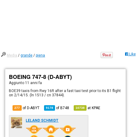
Like
Media
/
grande
/
piena
BOEING 747-8 (D-ABYT)
Aggiunto
11 anni fa
BOE39 taxis from Rwy 16R after a fast taxi test prior to its B1 flight
on 2/14/15. (ln 1513 / cn 37844).
of D-ABYT
of
B748
at
KPAE
277
9178
10738
LELAND SCHMIDT