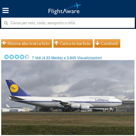
Ritorna alla ricerca foto
Carica le tue foto
Condividi
7
Voti (
4.33
Media) e
3.845
Visualizzazioni