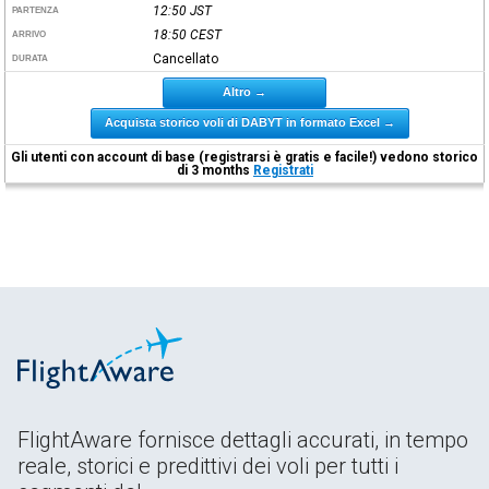
12:50
JST
PARTENZA
18:50
CEST
ARRIVO
Cancellato
DURATA
Altro →
Acquista storico voli di DABYT in formato Excel →
Gli utenti con account di base (registrarsi è gratis e facile!) vedono storico
di 3 months
Registrati
FlightAware fornisce dettagli accurati, in tempo
reale, storici e predittivi dei voli per tutti i