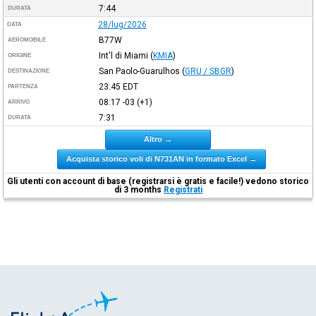
7:44
DURATA
28/lug/2026
DATA
B77W
AEROMOBILE
Int'l di Miami
(
KMIA
)
ORIGINE
San Paolo-Guarulhos
(
GRU / SBGR
)
DESTINAZIONE
23:45
EDT
PARTENZA
08:17
-03
(+1)
ARRIVO
7:31
DURATA
Altro →
Acquista storico voli di N731AN in formato Excel →
Gli utenti con account di base (registrarsi è gratis e facile!) vedono storico
di 3 months
Registrati