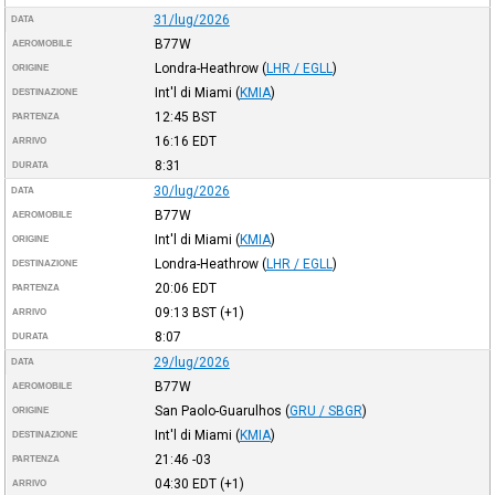
31/lug/2026
DATA
B77W
AEROMOBILE
Londra-Heathrow
(
LHR / EGLL
)
ORIGINE
Int'l di Miami
(
KMIA
)
DESTINAZIONE
12:45
BST
PARTENZA
16:16
EDT
ARRIVO
8:31
DURATA
30/lug/2026
DATA
B77W
AEROMOBILE
Int'l di Miami
(
KMIA
)
ORIGINE
Londra-Heathrow
(
LHR / EGLL
)
DESTINAZIONE
20:06
EDT
PARTENZA
09:13
BST
(+1)
ARRIVO
8:07
DURATA
29/lug/2026
DATA
B77W
AEROMOBILE
San Paolo-Guarulhos
(
GRU / SBGR
)
ORIGINE
Int'l di Miami
(
KMIA
)
DESTINAZIONE
21:46
-03
PARTENZA
04:30
EDT
(+1)
ARRIVO