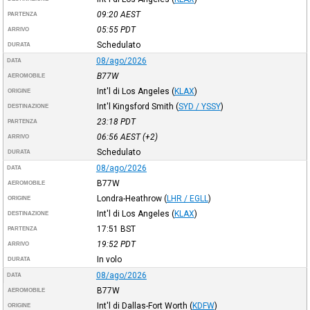
09:20
AEST
PARTENZA
05:55
PDT
ARRIVO
Schedulato
DURATA
08/ago/2026
DATA
B77W
AEROMOBILE
Int'l di Los Angeles
(
KLAX
)
ORIGINE
Int'l Kingsford Smith
(
SYD / YSSY
)
DESTINAZIONE
23:18
PDT
PARTENZA
06:56
AEST
(+2)
ARRIVO
Schedulato
DURATA
08/ago/2026
DATA
B77W
AEROMOBILE
Londra-Heathrow
(
LHR / EGLL
)
ORIGINE
Int'l di Los Angeles
(
KLAX
)
DESTINAZIONE
17:51
BST
PARTENZA
19:52
PDT
ARRIVO
In volo
DURATA
08/ago/2026
DATA
B77W
AEROMOBILE
Int'l di Dallas-Fort Worth
(
KDFW
)
ORIGINE