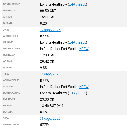
Londra-Heathrow
(
LHR / EGLL
)
DESTINAZIONE
00:50
CDT
PARTENZA
15:11
BST
ARRIVO
8:20
DURATA
07/ago/2026
DATA
B77W
AEROMOBILE
Londra-Heathrow
(
LHR / EGLL
)
ORIGINE
Int'l di Dallas-Fort Worth
(
KDFW
)
DESTINAZIONE
17:08
BST
PARTENZA
20:42
CDT
ARRIVO
9:33
DURATA
06/ago/2026
DATA
B77W
AEROMOBILE
Int'l di Dallas-Fort Worth
(
KDFW
)
ORIGINE
Londra-Heathrow
(
LHR / EGLL
)
DESTINAZIONE
23:30
CDT
PARTENZA
13:46
BST
(+1)
ARRIVO
8:15
DURATA
06/ago/2026
DATA
B77W
AEROMOBILE