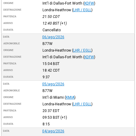
Int'l di Dallas-Fort Worth
(
KDFW
)
ORIGINE
Londra-Heathrow
(
LHR / EGLL
)
DESTINAZIONE
21:50
CDT
PARTENZA
12:40
BST
(+1)
ARRIVO
Cancellato
DURATA
06/ago/2026
DATA
B77W
AEROMOBILE
Londra-Heathrow
(
LHR / EGLL
)
ORIGINE
Int'l di Dallas-Fort Worth
(
KDFW
)
DESTINAZIONE
15:04
BST
PARTENZA
18:42
CDT
ARRIVO
9:37
DURATA
05/ago/2026
DATA
B77W
AEROMOBILE
Int'l di Miami
(
KMIA
)
ORIGINE
Londra-Heathrow
(
LHR / EGLL
)
DESTINAZIONE
20:37
EDT
PARTENZA
09:53
BST
(+1)
ARRIVO
8:15
DURATA
04/ago/2026
DATA