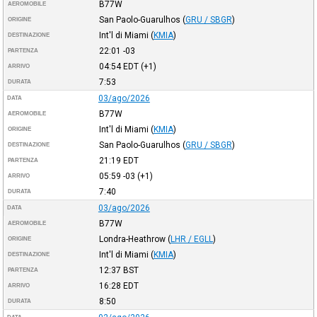
B77W
AEROMOBILE
San Paolo-Guarulhos
(
GRU / SBGR
)
ORIGINE
Int'l di Miami
(
KMIA
)
DESTINAZIONE
22:01
-03
PARTENZA
04:54
EDT
(+1)
ARRIVO
7:53
DURATA
03/ago/2026
DATA
B77W
AEROMOBILE
Int'l di Miami
(
KMIA
)
ORIGINE
San Paolo-Guarulhos
(
GRU / SBGR
)
DESTINAZIONE
21:19
EDT
PARTENZA
05:59
-03
(+1)
ARRIVO
7:40
DURATA
03/ago/2026
DATA
B77W
AEROMOBILE
Londra-Heathrow
(
LHR / EGLL
)
ORIGINE
Int'l di Miami
(
KMIA
)
DESTINAZIONE
12:37
BST
PARTENZA
16:28
EDT
ARRIVO
8:50
DURATA