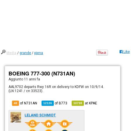
Like
Media
/
grande
/
piena
BOEING 777-300 (N731AN)
Aggiunto
11 anni fa
AAL9702 departs Rwy 16R on delivery to KDFW on 10/9/14.
(LN:1241 / cn 33523).
of N731AN
of
B773
at
KPAE
48
12126
10738
LELAND SCHMIDT