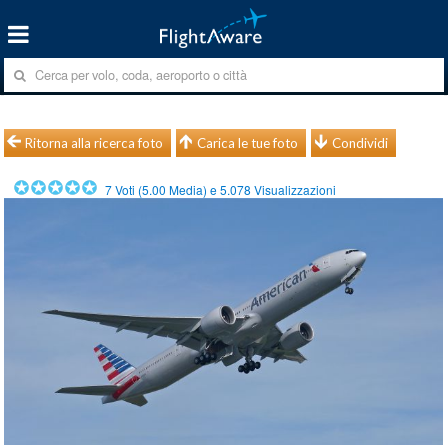
Ritorna alla ricerca foto
Carica le tue foto
Condividi
7
Voti (
5.00
Media) e
5.078
Visualizzazioni