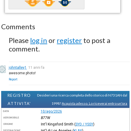
Comments
Please
log in
or
register
to post a
comment.
johntalley1
11 anni fa
awesome photo!
Report
REGISTRO
Desideri una ricerca completa dello storico di N731AN dal
ATTIVITA'
1998?
Acquista adesso. Lo riceverai entro un'ora
10/ago/2026
DATA
B77W
AEROMOBILE
Int'l Kingsford Smith
(
SYD / YSSY
)
ORIGINE
Int'l di Los Angeles
(
KLAX
)
DESTINAZIONE