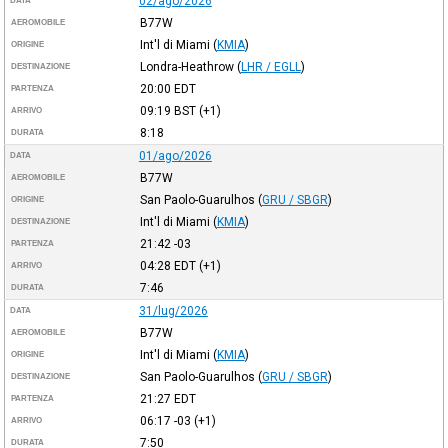
02/ago/2026
DATA
B77W
AEROMOBILE
Int'l di Miami
(
KMIA
)
ORIGINE
Londra-Heathrow
(
LHR / EGLL
)
DESTINAZIONE
20:00
EDT
PARTENZA
09:19
BST
(+1)
ARRIVO
8:18
DURATA
01/ago/2026
DATA
B77W
AEROMOBILE
San Paolo-Guarulhos
(
GRU / SBGR
)
ORIGINE
Int'l di Miami
(
KMIA
)
DESTINAZIONE
21:42
-03
PARTENZA
04:28
EDT
(+1)
ARRIVO
7:46
DURATA
31/lug/2026
DATA
B77W
AEROMOBILE
Int'l di Miami
(
KMIA
)
ORIGINE
San Paolo-Guarulhos
(
GRU / SBGR
)
DESTINAZIONE
21:27
EDT
PARTENZA
06:17
-03
(+1)
ARRIVO
7:50
DURATA