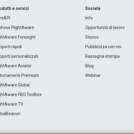
odotti e servizi
Società
roAPI
Info
rehose FlightAware
Opportunità di lavoro
ightAware Foresight
Storico
porti rapidi
Pubblicizza con noi
porti personalizzati
Rassegna stampa
ightAware Aviator
Blog
bonamenti Premium
Webinar
ightAware Global
ightAware FBO Toolbox
ightAware TV
obalBeacon