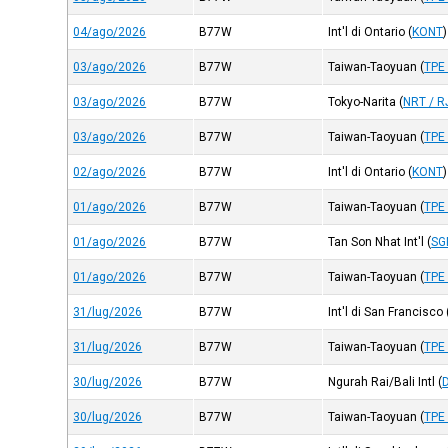
04/ago/2026
B77W
Int'l di Ontario
(
KONT
)
03/ago/2026
B77W
Taiwan-Taoyuan
(
TPE
03/ago/2026
B77W
Tokyo-Narita
(
NRT / 
03/ago/2026
B77W
Taiwan-Taoyuan
(
TPE
02/ago/2026
B77W
Int'l di Ontario
(
KONT
)
01/ago/2026
B77W
Taiwan-Taoyuan
(
TPE
01/ago/2026
B77W
Tan Son Nhat Int'l
(
SG
01/ago/2026
B77W
Taiwan-Taoyuan
(
TPE
31/lug/2026
B77W
Int'l di San Francisco
31/lug/2026
B77W
Taiwan-Taoyuan
(
TPE
30/lug/2026
B77W
Ngurah Rai/Bali Intl
(
30/lug/2026
B77W
Taiwan-Taoyuan
(
TPE