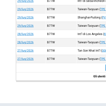
29/lug/2026
B77W
Int'l di Seoul-Incheon
29/lug/2026
B77W
Taiwan-Taoyuan
(
TPE
29/lug/2026
B77W
Shanghai-Pudong
(
PV
29/lug/2026
B77W
Taiwan-Taoyuan
(
TPE
28/lug/2026
B77W
Int'l di Los Angeles
(
K
28/lug/2026
B77W
Taiwan-Taoyuan
(
TPE
27/lug/2026
B77W
Tan Son Nhat Int'l
(
SG
27/lug/2026
B77W
Taiwan-Taoyuan
(
TPE
Gli utent