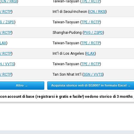
(
ICN / RKSI
)
Taiwan-Taoyuan
(
TPE / RCTP
)
 / RCTP
)
Int'l di Seoul-Incheon
(
ICN / RKSI
)
G / ZSPD
)
Taiwan-Taoyuan
(
TPE / RCTP
)
 / RCTP
)
Shanghai-Pudong
(
PVG / ZSPD
)
LAX
)
Taiwan-Taoyuan
(
TPE / RCTP
)
 / RCTP
)
Int'l di Los Angeles
(
KLAX
)
N / VVTS
)
Taiwan-Taoyuan
(
TPE / RCTP
)
 / RCTP
)
Tan Son Nhat Int'l
(
SGN / VVTS
)
Altro →
Acquista storico voli di B18007 in formato Excel →
i con account di base (registrarsi è gratis e facile!) vedono storico di 3 months