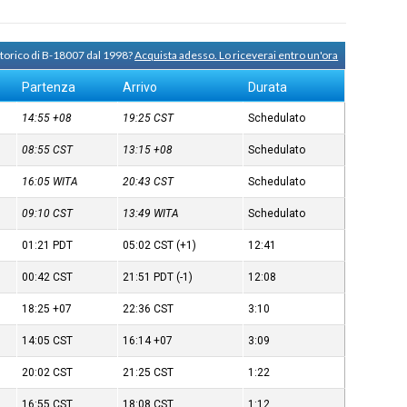
storico di B-18007 dal 1998?
Acquista adesso. Lo riceverai entro un'ora
Partenza
Arrivo
Durata
14:55
+08
19:25
CST
Schedulato
08:55
CST
13:15
+08
Schedulato
16:05
WITA
20:43
CST
Schedulato
09:10
CST
13:49
WITA
Schedulato
01:21
PDT
05:02
CST
(+1)
12:41
00:42
CST
21:51
PDT
(-1)
12:08
18:25
+07
22:36
CST
3:10
14:05
CST
16:14
+07
3:09
20:02
CST
21:25
CST
1:22
16:55
CST
18:08
CST
1:12