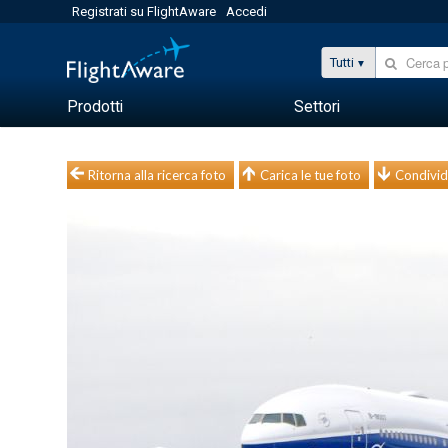
Registrati su FlightAware
Accedi
Tutti
Prodotti
Settori
Ritorna alla ricerca foto
Carica le tue foto
Condivid