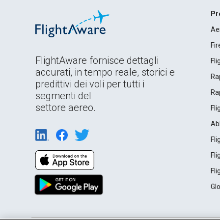
Pr
Ae
Fi
FlightAware fornisce dettagli
Fl
accurati, in tempo reale, storici e
Rap
predittivi dei voli per tutti i
Rap
segmenti del
settore aereo.
Fl
Ab
Fl
Fl
Fl
Gl