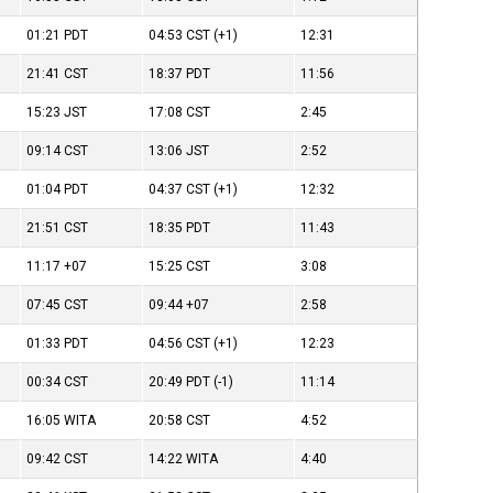
01:21
PDT
04:53
CST
(+1)
12:31
21:41
CST
18:37
PDT
11:56
15:23
JST
17:08
CST
2:45
09:14
CST
13:06
JST
2:52
01:04
PDT
04:37
CST
(+1)
12:32
21:51
CST
18:35
PDT
11:43
11:17
+07
15:25
CST
3:08
07:45
CST
09:44
+07
2:58
01:33
PDT
04:56
CST
(+1)
12:23
00:34
CST
20:49
PDT
(-1)
11:14
16:05
WITA
20:58
CST
4:52
09:42
CST
14:22
WITA
4:40