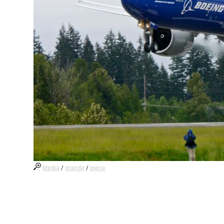
Media
/
grande
/
piena