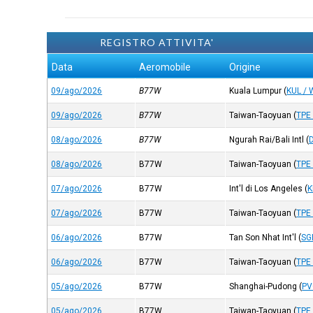
REGISTRO ATTIVITA'
Data
Aeromobile
Origine
09/ago/2026
B77W
Kuala Lumpur
(
KUL /
09/ago/2026
B77W
Taiwan-Taoyuan
(
TPE
08/ago/2026
B77W
Ngurah Rai/Bali Intl
(
08/ago/2026
B77W
Taiwan-Taoyuan
(
TPE
07/ago/2026
B77W
Int'l di Los Angeles
(
K
07/ago/2026
B77W
Taiwan-Taoyuan
(
TPE
06/ago/2026
B77W
Tan Son Nhat Int'l
(
SG
06/ago/2026
B77W
Taiwan-Taoyuan
(
TPE
05/ago/2026
B77W
Shanghai-Pudong
(
PV
05/ago/2026
B77W
Taiwan-Taoyuan
(
TPE