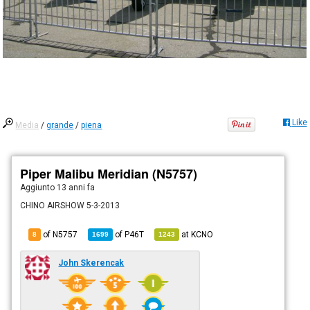
Like
Media
/
grande
/
piena
Piper Malibu Meridian (N5757)
Aggiunto
13 anni fa
CHINO AIRSHOW 5-3-2013
of N5757
of
P46T
at
KCNO
8
1699
1243
John Skerencak