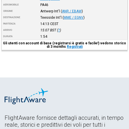
PA46
AEROMOBILE
Antwerp Int'l
(
ANR / EBAW
)
ORIGINE
Teesside Int'l
(
MME / EGNV
)
DESTINAZIONE
14:13
CEST
PARTENZA
15:07
BST
(
?
)
ARRIVO
1:54
DURATA
Gli utenti con account di base (registrarsi è gratis e facile!) vedono storico
di 3 months
Registrati
FlightAware fornisce dettagli accurati, in tempo
reale, storici e predittivi dei voli per tutti i