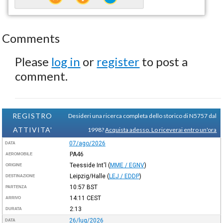
Comments
Please
log in
or
register
to post a
comment.
REGISTRO
Desideri una ricerca completa dello storico di N5757 dal
ATTIVITA'
1998?
Acquista adesso. Lo riceverai entro un'ora
07/ago/2026
DATA
PA46
AEROMOBILE
Teesside Int'l
(
MME / EGNV
)
ORIGINE
Leipzig/Halle
(
LEJ / EDDP
)
DESTINAZIONE
10:57
BST
PARTENZA
14:11
CEST
ARRIVO
2:13
DURATA
26/lug/2026
DATA