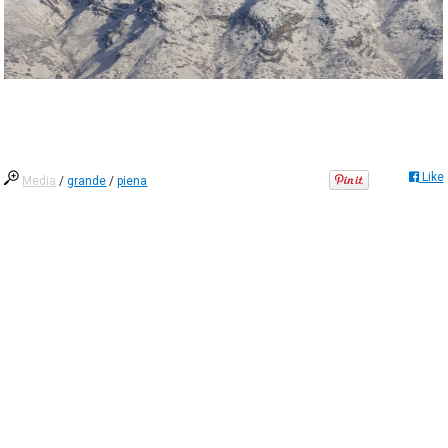
Like
Media
/
grande
/
piena