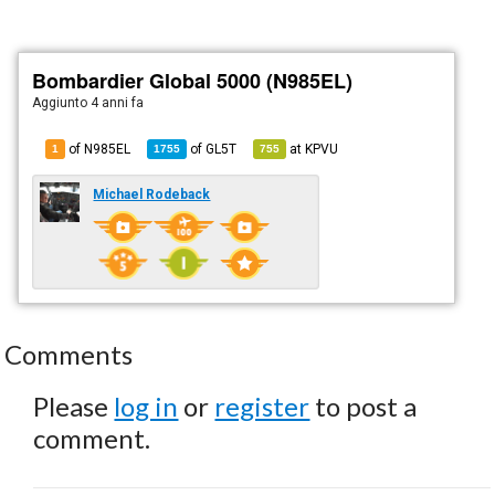
Bombardier Global 5000 (N985EL)
Aggiunto
4 anni fa
of N985EL
of
GL5T
at
KPVU
1
1755
755
Michael Rodeback
Comments
Please
log in
or
register
to post a
comment.