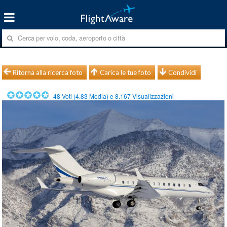
Ritorna alla ricerca foto
Carica le tue foto
Condividi
48
Voti (
4.83
Media) e
8.167
Visualizzazioni