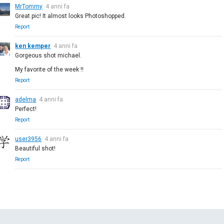
MrTommy
4 anni fa
Great pic! It almost looks Photoshopped.
Report
ken kemper
4 anni fa
Gorgeous shot michael.
My favorite of the week !!
Report
adelma
4 anni fa
Perfect!
Report
user3956
4 anni fa
Beautiful shot!
Report