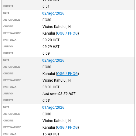
0:51
DURATA
02/ago/2026
DATA
EC30
AEROMOBILE
Vicino Kahului, HI
ORIGINE
Kahului
(
OGG / PHOG
)
DESTINAZIONE
09:20
HST
PARTENZA
09:29
HST
ARRIVO
0:09
DURATA
02/ago/2026
DATA
EC30
AEROMOBILE
Kahului
(
OGG / PHOG
)
ORIGINE
Vicino Kahului, HI
DESTINAZIONE
08:01
HST
PARTENZA
Last seen 08:59
HST
ARRIVO
0:58
DURATA
01/ago/2026
DATA
EC30
AEROMOBILE
Vicino Kahului, HI
ORIGINE
Kahului
(
OGG / PHOG
)
DESTINAZIONE
15:40
HST
PARTENZA