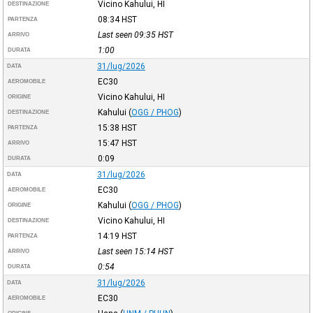
Vicino Kahului, HI
DESTINAZIONE
08:34
HST
PARTENZA
Last seen 09:35
HST
ARRIVO
1:00
DURATA
31/lug/2026
DATA
EC30
AEROMOBILE
Vicino Kahului, HI
ORIGINE
Kahului
(
OGG / PHOG
)
DESTINAZIONE
15:38
HST
PARTENZA
15:47
HST
ARRIVO
0:09
DURATA
31/lug/2026
DATA
EC30
AEROMOBILE
Kahului
(
OGG / PHOG
)
ORIGINE
Vicino Kahului, HI
DESTINAZIONE
14:19
HST
PARTENZA
Last seen 15:14
HST
ARRIVO
0:54
DURATA
31/lug/2026
DATA
EC30
AEROMOBILE