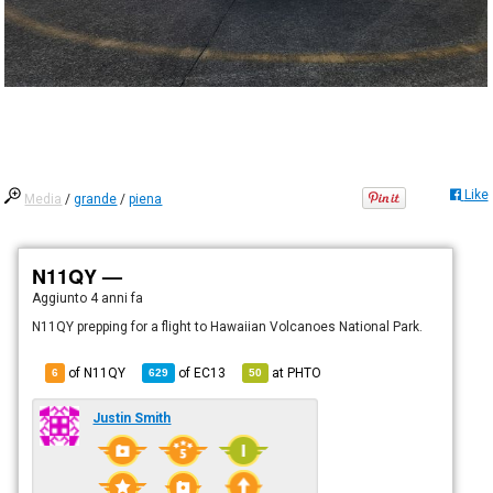
Like
Media
/
grande
/
piena
N11QY —
Aggiunto
4 anni fa
N11QY prepping for a flight to Hawaiian Volcanoes National Park.
of N11QY
of
EC13
at
PHTO
6
629
50
Justin Smith