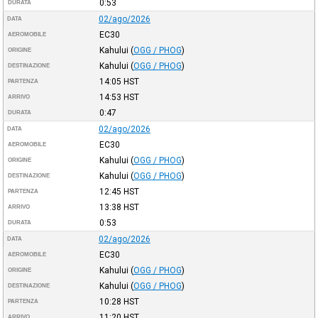
0:53
DURATA
02/ago/2026
DATA
EC30
AEROMOBILE
Kahului
(
OGG / PHOG
)
ORIGINE
Kahului
(
OGG / PHOG
)
DESTINAZIONE
14:05
HST
PARTENZA
14:53
HST
ARRIVO
0:47
DURATA
02/ago/2026
DATA
EC30
AEROMOBILE
Kahului
(
OGG / PHOG
)
ORIGINE
Kahului
(
OGG / PHOG
)
DESTINAZIONE
12:45
HST
PARTENZA
13:38
HST
ARRIVO
0:53
DURATA
02/ago/2026
DATA
EC30
AEROMOBILE
Kahului
(
OGG / PHOG
)
ORIGINE
Kahului
(
OGG / PHOG
)
DESTINAZIONE
10:28
HST
PARTENZA
11:20
HST
ARRIVO