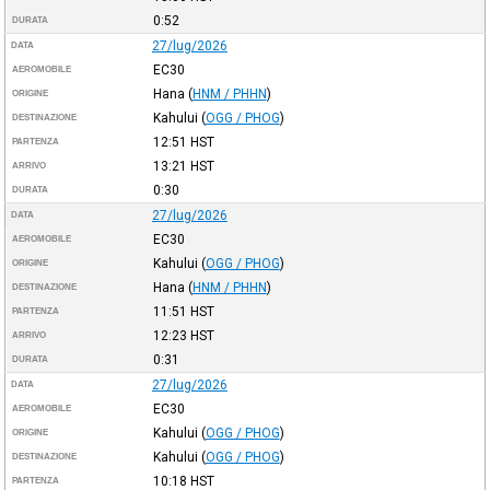
0:52
DURATA
27/lug/2026
DATA
EC30
AEROMOBILE
Hana
(
HNM / PHHN
)
ORIGINE
Kahului
(
OGG / PHOG
)
DESTINAZIONE
12:51
HST
PARTENZA
13:21
HST
ARRIVO
0:30
DURATA
27/lug/2026
DATA
EC30
AEROMOBILE
Kahului
(
OGG / PHOG
)
ORIGINE
Hana
(
HNM / PHHN
)
DESTINAZIONE
11:51
HST
PARTENZA
12:23
HST
ARRIVO
0:31
DURATA
27/lug/2026
DATA
EC30
AEROMOBILE
Kahului
(
OGG / PHOG
)
ORIGINE
Kahului
(
OGG / PHOG
)
DESTINAZIONE
10:18
HST
PARTENZA