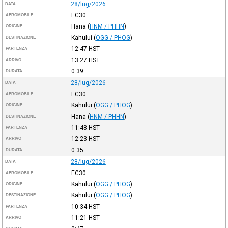
28/lug/2026
DATA
EC30
AEROMOBILE
Hana
(
HNM / PHHN
)
ORIGINE
Kahului
(
OGG / PHOG
)
DESTINAZIONE
12:47
HST
PARTENZA
13:27
HST
ARRIVO
0:39
DURATA
28/lug/2026
DATA
EC30
AEROMOBILE
Kahului
(
OGG / PHOG
)
ORIGINE
Hana
(
HNM / PHHN
)
DESTINAZIONE
11:48
HST
PARTENZA
12:23
HST
ARRIVO
0:35
DURATA
28/lug/2026
DATA
EC30
AEROMOBILE
Kahului
(
OGG / PHOG
)
ORIGINE
Kahului
(
OGG / PHOG
)
DESTINAZIONE
10:34
HST
PARTENZA
11:21
HST
ARRIVO