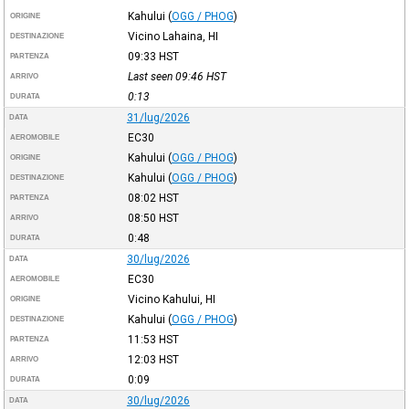
Kahului
(
OGG / PHOG
)
ORIGINE
Vicino Lahaina, HI
DESTINAZIONE
09:33
HST
PARTENZA
Last seen 09:46
HST
ARRIVO
0:13
DURATA
31/lug/2026
DATA
EC30
AEROMOBILE
Kahului
(
OGG / PHOG
)
ORIGINE
Kahului
(
OGG / PHOG
)
DESTINAZIONE
08:02
HST
PARTENZA
08:50
HST
ARRIVO
0:48
DURATA
30/lug/2026
DATA
EC30
AEROMOBILE
Vicino Kahului, HI
ORIGINE
Kahului
(
OGG / PHOG
)
DESTINAZIONE
11:53
HST
PARTENZA
12:03
HST
ARRIVO
0:09
DURATA
30/lug/2026
DATA