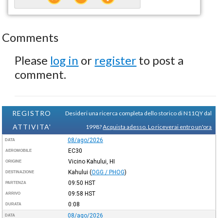
Comments
Please
log in
or
register
to post a
comment.
REGISTRO
Desideri una ricerca completa dello storico di N11QY dal
ATTIVITA'
1998?
Acquista adesso. Lo riceverai entro un'ora
08/ago/2026
DATA
EC30
AEROMOBILE
Vicino Kahului, HI
ORIGINE
Kahului
(
OGG / PHOG
)
DESTINAZIONE
09:50
HST
PARTENZA
09:58
HST
ARRIVO
0:08
DURATA
08/ago/2026
DATA