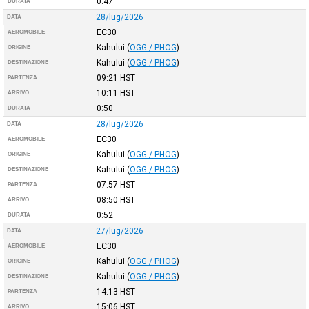
0:47
DURATA
28/lug/2026
DATA
EC30
AEROMOBILE
Kahului
(
OGG / PHOG
)
ORIGINE
Kahului
(
OGG / PHOG
)
DESTINAZIONE
09:21
HST
PARTENZA
10:11
HST
ARRIVO
0:50
DURATA
28/lug/2026
DATA
EC30
AEROMOBILE
Kahului
(
OGG / PHOG
)
ORIGINE
Kahului
(
OGG / PHOG
)
DESTINAZIONE
07:57
HST
PARTENZA
08:50
HST
ARRIVO
0:52
DURATA
27/lug/2026
DATA
EC30
AEROMOBILE
Kahului
(
OGG / PHOG
)
ORIGINE
Kahului
(
OGG / PHOG
)
DESTINAZIONE
14:13
HST
PARTENZA
15:06
HST
ARRIVO