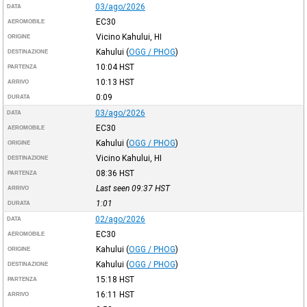
03/ago/2026
DATA
EC30
AEROMOBILE
Vicino Kahului, HI
ORIGINE
Kahului
(
OGG / PHOG
)
DESTINAZIONE
10:04
HST
PARTENZA
10:13
HST
ARRIVO
0:09
DURATA
03/ago/2026
DATA
EC30
AEROMOBILE
Kahului
(
OGG / PHOG
)
ORIGINE
Vicino Kahului, HI
DESTINAZIONE
08:36
HST
PARTENZA
Last seen 09:37
HST
ARRIVO
1:01
DURATA
02/ago/2026
DATA
EC30
AEROMOBILE
Kahului
(
OGG / PHOG
)
ORIGINE
Kahului
(
OGG / PHOG
)
DESTINAZIONE
15:18
HST
PARTENZA
16:11
HST
ARRIVO