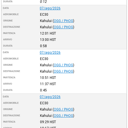
0:12
DURATA
07/ago/2026
DATA
EC30
AEROMOBILE
Kahului
(
OGG / PHOG
)
ORIGINE
Kahului
(
OGG / PHOG
)
DESTINAZIONE
12:01
HST
PARTENZA
13:00
HST
ARRIVO
0:58
DURATA
07/ago/2026
DATA
EC30
AEROMOBILE
Kahului
(
OGG / PHOG
)
ORIGINE
Kahului
(
OGG / PHOG
)
DESTINAZIONE
10:51
HST
PARTENZA
11:37
HST
ARRIVO
0:45
DURATA
07/ago/2026
DATA
EC30
AEROMOBILE
Kahului
(
OGG / PHOG
)
ORIGINE
Kahului
(
OGG / PHOG
)
DESTINAZIONE
09:29
HST
PARTENZA