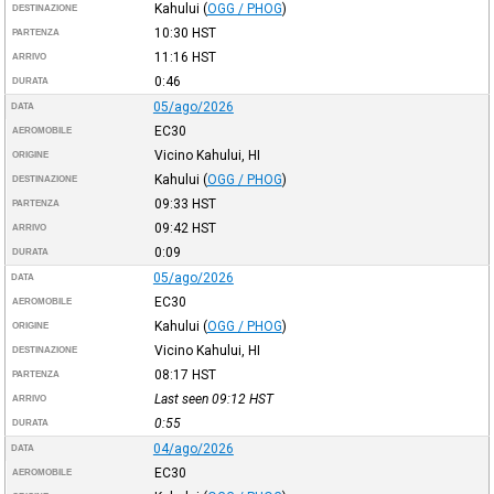
Kahului
(
OGG / PHOG
)
DESTINAZIONE
10:30
HST
PARTENZA
11:16
HST
ARRIVO
0:46
DURATA
05/ago/2026
DATA
EC30
AEROMOBILE
Vicino Kahului, HI
ORIGINE
Kahului
(
OGG / PHOG
)
DESTINAZIONE
09:33
HST
PARTENZA
09:42
HST
ARRIVO
0:09
DURATA
05/ago/2026
DATA
EC30
AEROMOBILE
Kahului
(
OGG / PHOG
)
ORIGINE
Vicino Kahului, HI
DESTINAZIONE
08:17
HST
PARTENZA
Last seen 09:12
HST
ARRIVO
0:55
DURATA
04/ago/2026
DATA
EC30
AEROMOBILE