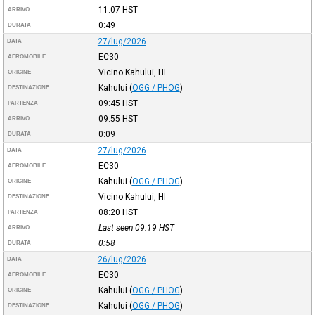
11:07
HST
ARRIVO
0:49
DURATA
27/lug/2026
DATA
EC30
AEROMOBILE
Vicino Kahului, HI
ORIGINE
Kahului
(
OGG / PHOG
)
DESTINAZIONE
09:45
HST
PARTENZA
09:55
HST
ARRIVO
0:09
DURATA
27/lug/2026
DATA
EC30
AEROMOBILE
Kahului
(
OGG / PHOG
)
ORIGINE
Vicino Kahului, HI
DESTINAZIONE
08:20
HST
PARTENZA
Last seen 09:19
HST
ARRIVO
0:58
DURATA
26/lug/2026
DATA
EC30
AEROMOBILE
Kahului
(
OGG / PHOG
)
ORIGINE
Kahului
(
OGG / PHOG
)
DESTINAZIONE