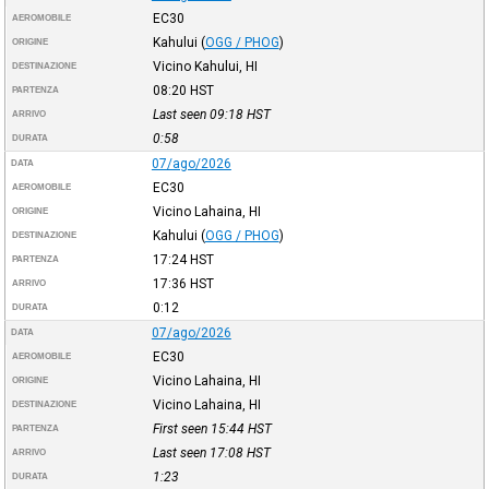
EC30
AEROMOBILE
Kahului
(
OGG / PHOG
)
ORIGINE
Vicino Kahului, HI
DESTINAZIONE
08:20
HST
PARTENZA
Last seen 09:18
HST
ARRIVO
0:58
DURATA
07/ago/2026
DATA
EC30
AEROMOBILE
Vicino Lahaina, HI
ORIGINE
Kahului
(
OGG / PHOG
)
DESTINAZIONE
17:24
HST
PARTENZA
17:36
HST
ARRIVO
0:12
DURATA
07/ago/2026
DATA
EC30
AEROMOBILE
Vicino Lahaina, HI
ORIGINE
Vicino Lahaina, HI
DESTINAZIONE
First seen 15:44
HST
PARTENZA
Last seen 17:08
HST
ARRIVO
1:23
DURATA