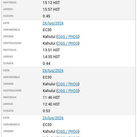
15:12
HST
PARTENZA
15:57
HST
ARRIVO
0:45
DURATA
26/lug/2026
DATA
EC30
AEROMOBILE
Kahului
(
OGG / PHOG
)
ORIGINE
Kahului
(
OGG / PHOG
)
DESTINAZIONE
13:51
HST
PARTENZA
14:35
HST
ARRIVO
0:44
DURATA
26/lug/2026
DATA
EC30
AEROMOBILE
Kahului
(
OGG / PHOG
)
ORIGINE
Kahului
(
OGG / PHOG
)
DESTINAZIONE
11:46
HST
PARTENZA
12:40
HST
ARRIVO
0:53
DURATA
26/lug/2026
DATA
EC30
AEROMOBILE
Kahului
(
OGG / PHOG
)
ORIGINE