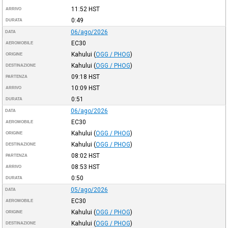
11:52
HST
ARRIVO
0:49
DURATA
06/ago/2026
DATA
EC30
AEROMOBILE
Kahului
(
OGG / PHOG
)
ORIGINE
Kahului
(
OGG / PHOG
)
DESTINAZIONE
09:18
HST
PARTENZA
10:09
HST
ARRIVO
0:51
DURATA
06/ago/2026
DATA
EC30
AEROMOBILE
Kahului
(
OGG / PHOG
)
ORIGINE
Kahului
(
OGG / PHOG
)
DESTINAZIONE
08:02
HST
PARTENZA
08:53
HST
ARRIVO
0:50
DURATA
05/ago/2026
DATA
EC30
AEROMOBILE
Kahului
(
OGG / PHOG
)
ORIGINE
Kahului
(
OGG / PHOG
)
DESTINAZIONE