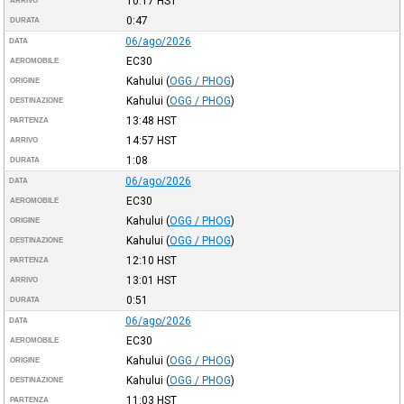
10:17
HST
ARRIVO
0:47
DURATA
06/ago/2026
DATA
EC30
AEROMOBILE
Kahului
(
OGG / PHOG
)
ORIGINE
Kahului
(
OGG / PHOG
)
DESTINAZIONE
13:48
HST
PARTENZA
14:57
HST
ARRIVO
1:08
DURATA
06/ago/2026
DATA
EC30
AEROMOBILE
Kahului
(
OGG / PHOG
)
ORIGINE
Kahului
(
OGG / PHOG
)
DESTINAZIONE
12:10
HST
PARTENZA
13:01
HST
ARRIVO
0:51
DURATA
06/ago/2026
DATA
EC30
AEROMOBILE
Kahului
(
OGG / PHOG
)
ORIGINE
Kahului
(
OGG / PHOG
)
DESTINAZIONE
11:03
HST
PARTENZA