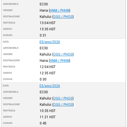
EC30
AEROMOBILE
Hana
(
HNM / PHHN
)
ORIGINE
Kahului
(
OGG / PHOG
)
DESTINAZIONE
13:04
HST
PARTENZA
13:35
HST
ARRIVO
0:31
DURATA
03/ago/2026
DATA
EC30
AEROMOBILE
Kahului
(
OGG / PHOG
)
ORIGINE
Hana
(
HNM / PHHN
)
DESTINAZIONE
12:04
HST
PARTENZA
12:35
HST
ARRIVO
0:30
DURATA
03/ago/2026
DATA
EC30
AEROMOBILE
Kahului
(
OGG / PHOG
)
ORIGINE
Kahului
(
OGG / PHOG
)
DESTINAZIONE
10:35
HST
PARTENZA
11:21
HST
ARRIVO
0:45
DURATA