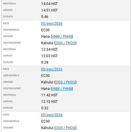
14:04
HST
PARTENZA
14:51
HST
ARRIVO
0:46
DURATA
05/ago/2026
DATA
EC30
AEROMOBILE
Hana
(
HNM / PHHN
)
ORIGINE
Kahului
(
OGG / PHOG
)
DESTINAZIONE
12:34
HST
PARTENZA
13:03
HST
ARRIVO
0:28
DURATA
05/ago/2026
DATA
EC30
AEROMOBILE
Kahului
(
OGG / PHOG
)
ORIGINE
Hana
(
HNM / PHHN
)
DESTINAZIONE
11:42
HST
PARTENZA
12:15
HST
ARRIVO
0:32
DURATA
05/ago/2026
DATA
EC30
AEROMOBILE
Kahului
(
OGG / PHOG
)
ORIGINE