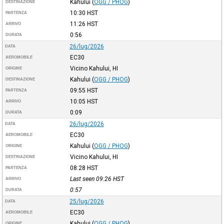
Kahului
(
OGG / PHOG
)
DESTINAZIONE
10:30
HST
PARTENZA
11:26
HST
ARRIVO
0:56
DURATA
26/lug/2026
DATA
EC30
AEROMOBILE
Vicino Kahului, HI
ORIGINE
Kahului
(
OGG / PHOG
)
DESTINAZIONE
09:55
HST
PARTENZA
10:05
HST
ARRIVO
0:09
DURATA
26/lug/2026
DATA
EC30
AEROMOBILE
Kahului
(
OGG / PHOG
)
ORIGINE
Vicino Kahului, HI
DESTINAZIONE
08:28
HST
PARTENZA
Last seen 09:26
HST
ARRIVO
0:57
DURATA
25/lug/2026
DATA
EC30
AEROMOBILE
Kahului
(
OGG / PHOG
)
ORIGINE