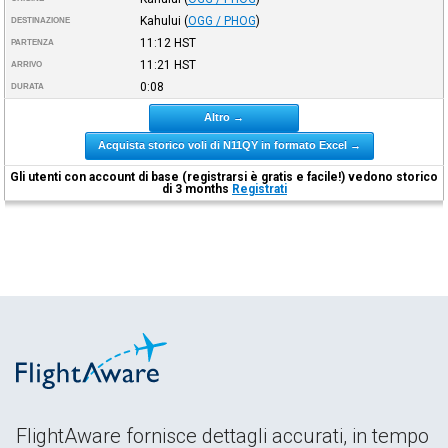
Kahului
(
OGG / PHOG
)
DESTINAZIONE
11:12
HST
PARTENZA
11:21
HST
ARRIVO
0:08
DURATA
Altro →
Acquista storico voli di N11QY in formato Excel →
Gli utenti con account di base (registrarsi è gratis e facile!) vedono storico
di 3 months
Registrati
FlightAware fornisce dettagli accurati, in tempo