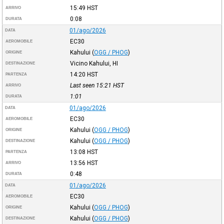
15:49
HST
ARRIVO
0:08
DURATA
01/ago/2026
DATA
EC30
AEROMOBILE
Kahului
(
OGG / PHOG
)
ORIGINE
Vicino Kahului, HI
DESTINAZIONE
14:20
HST
PARTENZA
Last seen 15:21
HST
ARRIVO
1:01
DURATA
01/ago/2026
DATA
EC30
AEROMOBILE
Kahului
(
OGG / PHOG
)
ORIGINE
Kahului
(
OGG / PHOG
)
DESTINAZIONE
13:08
HST
PARTENZA
13:56
HST
ARRIVO
0:48
DURATA
01/ago/2026
DATA
EC30
AEROMOBILE
Kahului
(
OGG / PHOG
)
ORIGINE
Kahului
(
OGG / PHOG
)
DESTINAZIONE