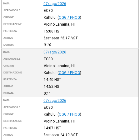
07/ago/2026
DATA
EC30
AEROMOBILE
Kahului
(
OGG / PHOG
)
ORIGINE
Vicino Lahaina, HI
DESTINAZIONE
15:06
HST
PARTENZA
Last seen 15:17
HST
ARRIVO
0:10
DURATA
07/ago/2026
DATA
EC30
AEROMOBILE
Vicino Lahaina, HI
ORIGINE
Kahului
(
OGG / PHOG
)
DESTINAZIONE
14:40
HST
PARTENZA
14:52
HST
ARRIVO
0:11
DURATA
07/ago/2026
DATA
EC30
AEROMOBILE
Kahului
(
OGG / PHOG
)
ORIGINE
Vicino Lahaina, HI
DESTINAZIONE
14:07
HST
PARTENZA
Last seen 14:19
HST
ARRIVO