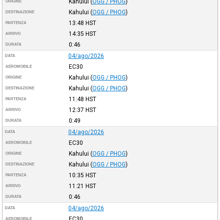
Kahului
(
OGG / PHOG
)
ORIGINE
Kahului
(
OGG / PHOG
)
DESTINAZIONE
13:48
HST
PARTENZA
14:35
HST
ARRIVO
0:46
DURATA
04/ago/2026
DATA
EC30
AEROMOBILE
Kahului
(
OGG / PHOG
)
ORIGINE
Kahului
(
OGG / PHOG
)
DESTINAZIONE
11:48
HST
PARTENZA
12:37
HST
ARRIVO
0:49
DURATA
04/ago/2026
DATA
EC30
AEROMOBILE
Kahului
(
OGG / PHOG
)
ORIGINE
Kahului
(
OGG / PHOG
)
DESTINAZIONE
10:35
HST
PARTENZA
11:21
HST
ARRIVO
0:46
DURATA
04/ago/2026
DATA
EC30
AEROMOBILE