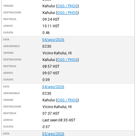
Kahului
(
OGG / PHOG
)
ORIGINE
Kahului
(
OGG / PHOG
)
DESTINAZIONE
09:24
HST
PARTENZA
10:11
HST
ARRIVO
0:46
DURATA
04/ago/2026
DATA
EC30
AEROMOBILE
Vicino Kahului, HI
ORIGINE
Kahului
(
OGG / PHOG
)
DESTINAZIONE
08:57
HST
PARTENZA
09:07
HST
ARRIVO
0:09
DURATA
04/ago/2026
DATA
EC30
AEROMOBILE
Kahului
(
OGG / PHOG
)
ORIGINE
Vicino Kahului, HI
DESTINAZIONE
07:37
HST
PARTENZA
Last seen 08:35
HST
ARRIVO
0:57
DURATA
03/ago/2026
DATA