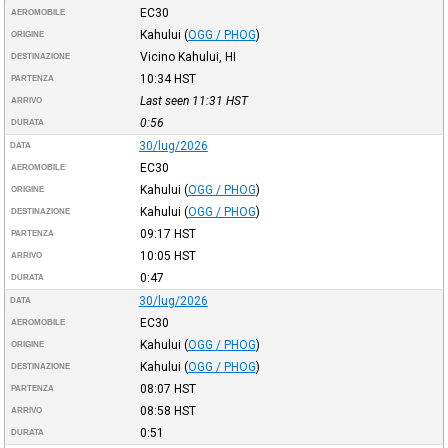
EC30
AEROMOBILE
Kahului
(
OGG / PHOG
)
ORIGINE
Vicino Kahului, HI
DESTINAZIONE
10:34
HST
PARTENZA
Last seen 11:31
HST
ARRIVO
0:56
DURATA
30/lug/2026
DATA
EC30
AEROMOBILE
Kahului
(
OGG / PHOG
)
ORIGINE
Kahului
(
OGG / PHOG
)
DESTINAZIONE
09:17
HST
PARTENZA
10:05
HST
ARRIVO
0:47
DURATA
30/lug/2026
DATA
EC30
AEROMOBILE
Kahului
(
OGG / PHOG
)
ORIGINE
Kahului
(
OGG / PHOG
)
DESTINAZIONE
08:07
HST
PARTENZA
08:58
HST
ARRIVO
0:51
DURATA