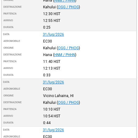
Hana
(
HNM / PHHN
)
ORIGINE
Kahului
(
OGG / PHOG
)
DESTINAZIONE
12:30
HST
PARTENZA
12:55
HST
ARRIVO
0:25
DURATA
31/lug/2026
DATA
EC30
AEROMOBILE
Kahului
(
OGG / PHOG
)
ORIGINE
Hana
(
HNM / PHHN
)
DESTINAZIONE
11:40
HST
PARTENZA
12:13
HST
ARRIVO
0:33
DURATA
31/lug/2026
DATA
EC30
AEROMOBILE
Vicino Lahaina, HI
ORIGINE
Kahului
(
OGG / PHOG
)
DESTINAZIONE
10:10
HST
PARTENZA
10:54
HST
ARRIVO
0:44
DURATA
31/lug/2026
DATA
EC30
AEROMOBILE