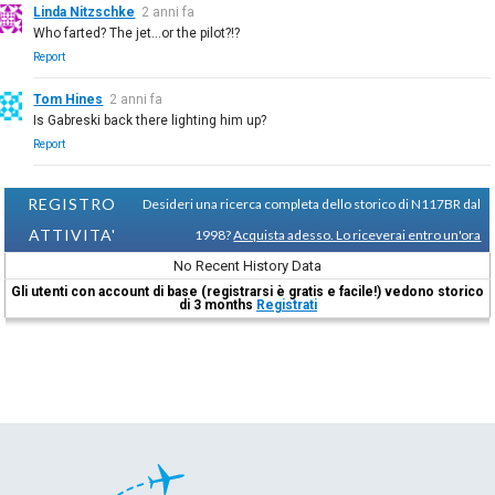
Linda Nitzschke
2 anni fa
Who farted? The jet...or the pilot?!?
Report
Tom Hines
2 anni fa
Is Gabreski back there lighting him up?
Report
REGISTRO
Desideri una ricerca completa dello storico di N117BR dal
ATTIVITA'
1998?
Acquista adesso. Lo riceverai entro un'ora
No Recent History Data
Gli utenti con account di base (registrarsi è gratis e facile!) vedono storico
di 3 months
Registrati