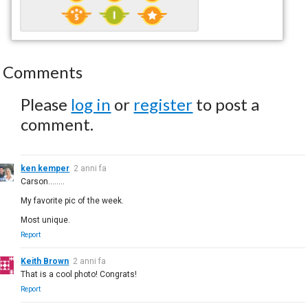
Comments
Please
log in
or
register
to post a
comment.
ken kemper
2 anni fa
Carson........
My favorite pic of the week.
Most unique.
Report
Keith Brown
2 anni fa
That is a cool photo! Congrats!
Report