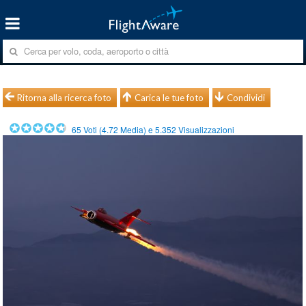
Ritorna alla ricerca foto
Carica le tue foto
Condividi
65
Voti (
4.72
Media) e
5.352
Visualizzazioni