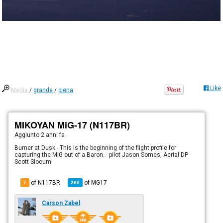
Like
Media
/
grande
/
piena
MIKOYAN MiG-17 (N117BR)
Aggiunto
2 anni fa
Burner at Dusk - This is the beginning of the flight profile for
capturing the MiG out of a Baron. - pilot Jason Somes, Aerial DP
Scott Slocum
of N117BR
of
MG17
7
260
Carson Zabel